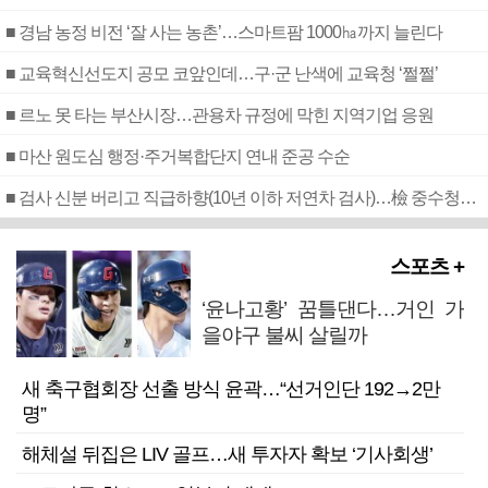
■ 경남 농정 비전 ‘잘 사는 농촌’…스마트팜 1000㏊까지 늘린다
■ 교육혁신선도지 공모 코앞인데…구·군 난색에 교육청 ‘쩔쩔’
■ 르노 못 타는 부산시장…관용차 규정에 막힌 지역기업 응원
■ 마산 원도심 행정·주거복합단지 연내 준공 수순
■ 검사 신분 버리고 직급하향(10년 이하 저연차 검사)…檢 중수청행 기피
스포츠 +
‘윤나고황’ 꿈틀댄다…거인 가
을야구 불씨 살릴까
새 축구협회장 선출 방식 윤곽…“선거인단 192→2만
명”
해체설 뒤집은 LIV 골프…새 투자자 확보 ‘기사회생’