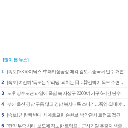
[많이 본 뉴스]
1
[속보]“SK하이닉스, 中패키징공장 매각 검토…중국서 인수 거론”
2
[속보] 여전히 ‘독도는 우리땅’ 외치는 日…韓선박이 독도 주변 해양조사 활동하자 반발
3
노후 상수도관 파열에 폭염 속 사상구 2300여 가구 6시간 단수
4
부산 울산 경남 구름 많고 경남 북서내륙 소나기…폭염·열대야 계속
5
[속보]‘尹 탄핵 반대’ 세계로교회 손현보, 백악관서 트럼프 접견
6
‘탄약 부족 사태’ 보도에 격노한 트럼프…군사기밀 유출자 색출 지시