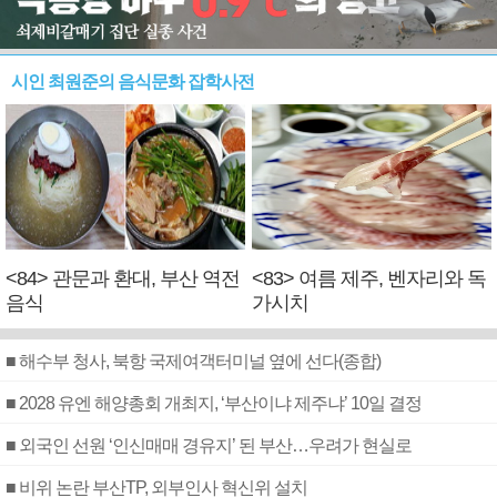
시인 최원준의 음식문화 잡학사전
<84> 관문과 환대, 부산 역전
<83> 여름 제주, 벤자리와 독
음식
가시치
■ 해수부 청사, 북항 국제여객터미널 옆에 선다(종합)
■ 2028 유엔 해양총회 개최지, ‘부산이냐 제주냐’ 10일 결정
■ 외국인 선원 ‘인신매매 경유지’ 된 부산…우려가 현실로
■ 비위 논란 부산TP, 외부인사 혁신위 설치