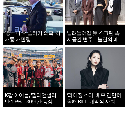
‘뺑소니 후 술타기 의혹’ 이
빨려들어갈 듯 스크린 속
재룡 재판행
시공간 변주…놀란의 메시
지는 ‘전쟁 속죄’
K팝 아이돌, '밀리언셀러'
‘라이징 스타’ 배우 김민하,
단 1.6%…30년간 등장
올해 BIFF 개막식 사회자
1182개팀 전수조사
확정