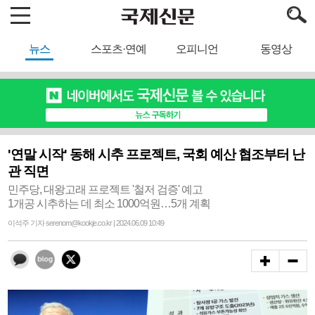
뉴스
스포츠·연예
오피니언
동영상
'연말 시작' 동해 시추 프로젝트, 국회 예산 협조부터 난
관 직면
민주당, 대왕고래 프로젝트 '철저 검증' 예고
1개공 시추하는 데 최소 1000억원…5개 계획
이석주 기자 serenom@kookje.co.kr | 2024.06.09 10:49