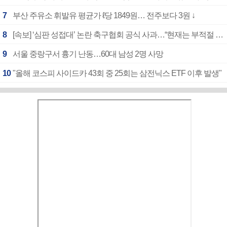
7
부산 주유소 휘발유 평균가 ℓ당 1849원… 전주보다 3원 ↓
8
[속보] ‘심판 성접대’ 논란 축구협회 공식 사과…“현재는 부적절 행위 없어”
9
서울 중랑구서 흉기 난동…60대 남성 2명 사망
10
"올해 코스피 사이드카 43회 중 25회는 삼전닉스 ETF 이후 발생"