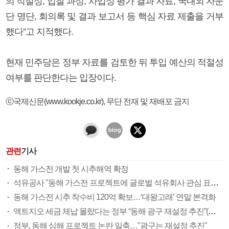
의 적절성, 입찰 과정, 사업성 평가 결과 자료, 국내외 자문
단 명단, 회의록 및 결과 보고서 등 핵심 자료 제출을 거부
했다”고 지적했다.
현재 민주당은 정부 자료를 검토한 뒤 투입 예산의 적절성
여부를 판단한다는 입장이다.
ⓒ국제신문(www.kookje.co.kr), 무단 전재 및 재배포 금지
관련
기사
동해 가스전 개발 첫 시추해역 확정
석유공사 "동해 가스전 프로젝트에 글로벌 석유회사 관심 표명"(종합)
동해 가스전 시추 착수비 120억 확보…‘대왕고래’ 연말 본격화
액트지오 세금 체납 몰랐다는 정부 “동해 광구 재설정 추진”(종합)
정부, 동해 심해 프로젝트 논란 일축…"광구는 재설정 추진"