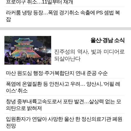
프로야구 취소…11일부터 재개
라커룸 냉탕 등장…폭염 경기취소 속출에 PS 셈법 복
잡
울산·경남 소식
진주성의 역사, 빛과 미디어로
되살아난다
마산 원도심 행정·주거복합단지 연내 준공 수순
폭염에 온열질환 등 안전사고 우려… 양산시, '어필 레
이스' 취소
창녕 중부내륙고속도로서 포탄 발견…살상력 없는 모
의탄으로 밝혀져
입원환자가 연달아 사망한 울산 한 정신의료기관 폐원
전망