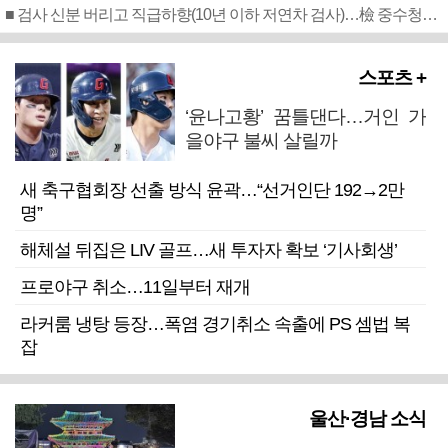
■ 검사 신분 버리고 직급하향(10년 이하 저연차 검사)…檢 중수청행 기피
스포츠 +
‘윤나고황’ 꿈틀댄다…거인 가
을야구 불씨 살릴까
새 축구협회장 선출 방식 윤곽…“선거인단 192→2만
명”
해체설 뒤집은 LIV 골프…새 투자자 확보 ‘기사회생’
프로야구 취소…11일부터 재개
라커룸 냉탕 등장…폭염 경기취소 속출에 PS 셈법 복
잡
울산·경남 소식