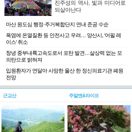
진주성의 역사, 빛과 미디어로
되살아난다
마산 원도심 행정·주거복합단지 연내 준공 수순
폭염에 온열질환 등 안전사고 우려… 양산시, '어필 레
이스' 취소
창녕 중부내륙고속도로서 포탄 발견…살상력 없는 모
의탄으로 밝혀져
입원환자가 연달아 사망한 울산 한 정신의료기관 폐원
전망
근교산
주말엔&라이프