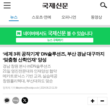
뉴스
스포츠·연예
오피니언
동영상
‘세계 3위 공작기계’ DN솔루션즈, 부산 경남 대구까지
‘맞춤형 산학인재’ 양성
경남 창원 본사 ㈜DN솔루션즈
21일 영진전문대와 인재양성 협약
메카트로닉스 기반 교과, 실습제공
창원폴리텍대, 부산대와도 맞손
정옥재 기자 littleprince@kookje.co.kr | 2024.06.23 11:39