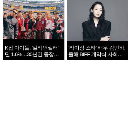
K팝 아이돌, '밀리언셀러'
‘라이징 스타’ 배우 김민하,
단 1.6%…30년간 등장
올해 BIFF 개막식 사회자
1182개팀 전수조사
확정