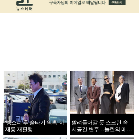
‘뺑소니 후 술타기 의혹’ 이
빨려들어갈 듯 스크린 속
재룡 재판행
시공간 변주…놀란의 메시
지는 ‘전쟁 속죄’