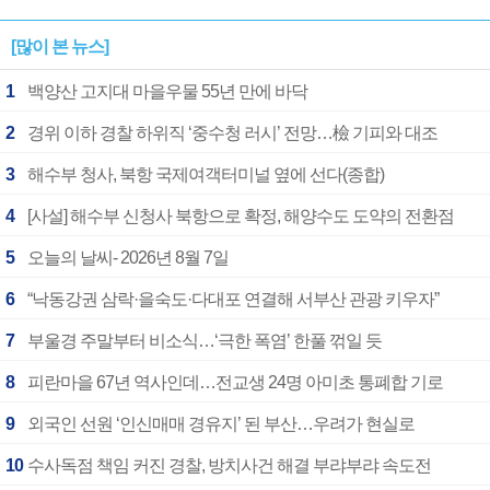
[많이 본 뉴스]
1
백양산 고지대 마을우물 55년 만에 바닥
2
경위 이하 경찰 하위직 ‘중수청 러시’ 전망…檢 기피와 대조
3
해수부 청사, 북항 국제여객터미널 옆에 선다(종합)
4
[사설] 해수부 신청사 북항으로 확정, 해양수도 도약의 전환점
5
오늘의 날씨- 2026년 8월 7일
6
“낙동강권 삼락·을숙도·다대포 연결해 서부산 관광 키우자”
7
부울경 주말부터 비소식…‘극한 폭염’ 한풀 꺾일 듯
8
피란마을 67년 역사인데…전교생 24명 아미초 통폐합 기로
9
외국인 선원 ‘인신매매 경유지’ 된 부산…우려가 현실로
10
수사독점 책임 커진 경찰, 방치사건 해결 부랴부랴 속도전