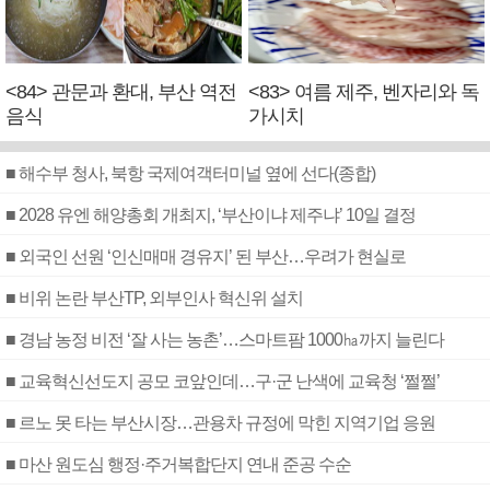
<84> 관문과 환대, 부산 역전
<83> 여름 제주, 벤자리와 독
음식
가시치
■ 해수부 청사, 북항 국제여객터미널 옆에 선다(종합)
■ 2028 유엔 해양총회 개최지, ‘부산이냐 제주냐’ 10일 결정
■ 외국인 선원 ‘인신매매 경유지’ 된 부산…우려가 현실로
■ 비위 논란 부산TP, 외부인사 혁신위 설치
■ 경남 농정 비전 ‘잘 사는 농촌’…스마트팜 1000㏊까지 늘린다
■ 교육혁신선도지 공모 코앞인데…구·군 난색에 교육청 ‘쩔쩔’
■ 르노 못 타는 부산시장…관용차 규정에 막힌 지역기업 응원
■ 마산 원도심 행정·주거복합단지 연내 준공 수순