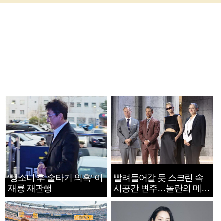
‘뺑소니 후 술타기 의혹’ 이
빨려들어갈 듯 스크린 속
재룡 재판행
시공간 변주…놀란의 메시
지는 ‘전쟁 속죄’