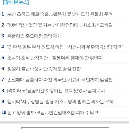
[많이 본 뉴스]
1
부산 초중교 폐교 속출…활용처 못찾아 도심 흉물화 우려
2
‘30분 등산’ 없인 못 가는 천마산전망대…최소 1년 고생길
3
홈플러스 주요매장 영업 재개
4
“진주시 일부 부서 원도심 이전…사천시와 우주항공산업 협력”
5
소나기 소식 반갑지만…찜통더위·열대야 안 꺾인다
6
창원시 불법주정차 단속 계도 중심 전환
7
인신매매 탈출하다 다친 외국인, 치료비 폭탄까지 맞을뻔
8
[와이라노]‘공공기관 지방이전’ 효과 있었나 살펴보니
9
엘시티 ‘사무장병원’ 일당 기소…명의 빌려준 의사는 구속
10
신고 없이 홍보·모집…민간임대조합 피해 주의보