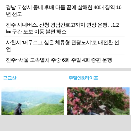
경남 고성서 동네 후배 다툼 끝에 살해한 40대 징역 16
년 선고
진주 시내버스, 산청 경남간호고까지 연장 운행…1.2
㎞ 구간 도보 이동 불편 해소
사천시 ‘머무르고 싶은 체류형 관광도시’로 대전환 선
언
진주~서울 고속열차 주중 6회·주말 4회 증편 운행
근교산
주말엔&라이프