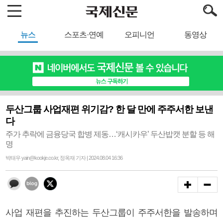
뉴스
스포츠·연예
오피니언
동영상
두산그룹 사업재편 위기감? 한 달 만에 주주서한 보낸
다
주가 추락에 금융당국 합병 제동…‘캐시카우’ 두산밥캣 분할 등 해
명
박태우 yain@kookje.co.kr, 정옥재 기자 | 2024.08.04 16:36
사업 재편을 추진하는 두산그룹이 주주서한을 발송하며