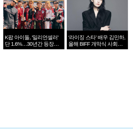
K팝 아이돌, '밀리언셀러'
‘라이징 스타’ 배우 김민하,
단 1.6%…30년간 등장
올해 BIFF 개막식 사회자
1182개팀 전수조사
확정