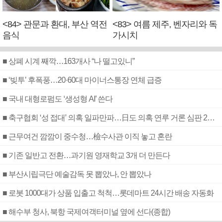
<84> 관문과 환대, 부산 역전
<83> 여름 제주, 벤자리와 독
음식
가시치
■ 상폐 시계 째깍…163개사 “나 떨고있니”
■ ‘빚투’ 후폭풍…20·60대 마이너스통장 연체 급증
■ 국내 대형로펌도 ‘생성형 AI’ 쓴다
■ 축구협회 ‘성 접대’ 의혹 일파만파…日도 의혹 연루 거론 심판 2명 조사
■ 근무여건 깜깜이 중수청…檢수사관 이직 놓고 혼란
■ 기존 일반고 전환…과기원 영재학교 3개 더 만든다
■ 부산시립극단 예술감독 못 뽑았나, 안 뽑았나
■ 로봇 1000대가 상품 입출고 척척…롯데마트 24시간 배송 자동화
■ 해수부 청사, 북항 국제여객터미널 옆에 선다(종합)