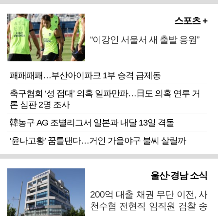
스포츠 +
“이강인 서울서 새 출발 응원”
패패패패…부산아이파크 1부 승격 급제동
축구협회 ‘성 접대’ 의혹 일파만파…日도 의혹 연루 거
론 심판 2명 조사
韓농구 AG 조별리그서 일본과 내달 13일 격돌
‘윤나고황’ 꿈틀댄다…거인 가을야구 불씨 살릴까
울산·경남 소식
200억 대출 채권 무단 이전, 사
천수협 전현직 임직원 검찰 송
치