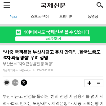
뉴스
스포츠·연예
오피니언
동영상
“시중·국책은행 부산시금고 유치 안돼”…한국노총도
‘3자 과당경쟁’ 우려 성명
부산본부 “지역균형발전 등 역행”
최승희 기자 shchoi@kookje.co.kr | 2024.08.20 19:31
부산시금고 선정을 둘러싼 ‘쩐의 전쟁’이 금융계를 넘어 지
역사회로 번지는 모양새다. ‘지역은행 대 시중·국책은행’이