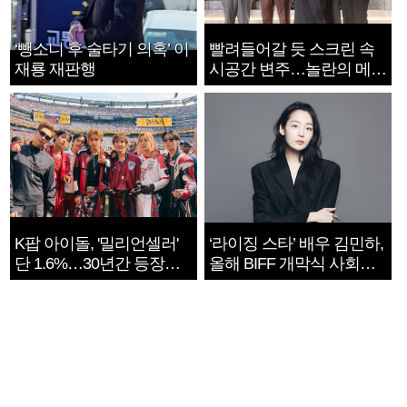
‘뺑소니 후 술타기 의혹’ 이
빨려들어갈 듯 스크린 속
재룡 재판행
시공간 변주…놀란의 메시
지는 ‘전쟁 속죄’
K팝 아이돌, '밀리언셀러'
‘라이징 스타’ 배우 김민하,
단 1.6%…30년간 등장
올해 BIFF 개막식 사회자
1182개팀 전수조사
확정