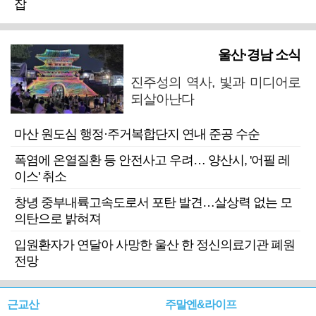
잡
울산·경남 소식
진주성의 역사, 빛과 미디어로
되살아난다
마산 원도심 행정·주거복합단지 연내 준공 수순
폭염에 온열질환 등 안전사고 우려… 양산시, '어필 레
이스' 취소
창녕 중부내륙고속도로서 포탄 발견…살상력 없는 모
의탄으로 밝혀져
입원환자가 연달아 사망한 울산 한 정신의료기관 폐원
전망
근교산
주말엔&라이프