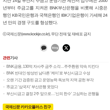
지난 14일 부산시 주금고 운영기관 제안서 접수에는 2000
년부터 주금고를 지켜온 BNK부산은행을 비롯해 시중은
행인 KB국민은행과 국책은행인 IBK기업은행이 가세해 24
년 만의 경쟁 구도를 형성했다.
ⓒ국제신문(www.kookje.co.kr), 무단 전재 및 재배포 금지
관련
기사
BNK금융, 130억 자사주 금주 소각…주주환원 약속 지킨다
BNK 빈대인·방성빈 남다른 ‘케미’로 부산시금고 수성
오랜 기간 검증된 금고 운영능력·독보적 지역 공헌 부각
市금고 ‘삼국지’ 부산은행 웃었다
부산시금고 결정 2주 앞으로…‘신의 한수’ 고심하는 은행들
국제신문 카카오플러스 친구