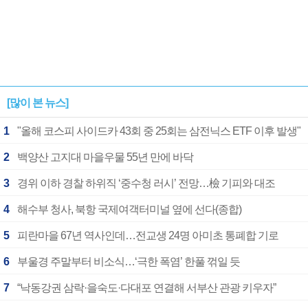
[많이 본 뉴스]
1
"올해 코스피 사이드카 43회 중 25회는 삼전닉스 ETF 이후 발생"
2
백양산 고지대 마을우물 55년 만에 바닥
3
경위 이하 경찰 하위직 ‘중수청 러시’ 전망…檢 기피와 대조
4
해수부 청사, 북항 국제여객터미널 옆에 선다(종합)
5
피란마을 67년 역사인데…전교생 24명 아미초 통폐합 기로
6
부울경 주말부터 비소식…‘극한 폭염’ 한풀 꺾일 듯
7
“낙동강권 삼락·을숙도·다대포 연결해 서부산 관광 키우자”