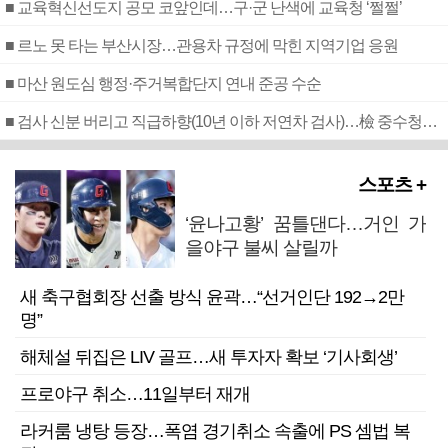
■ 교육혁신선도지 공모 코앞인데…구·군 난색에 교육청 ‘쩔쩔’
■ 르노 못 타는 부산시장…관용차 규정에 막힌 지역기업 응원
■ 마산 원도심 행정·주거복합단지 연내 준공 수순
■ 검사 신분 버리고 직급하향(10년 이하 저연차 검사)…檢 중수청행 기피
스포츠 +
‘윤나고황’ 꿈틀댄다…거인 가
을야구 불씨 살릴까
새 축구협회장 선출 방식 윤곽…“선거인단 192→2만
명”
해체설 뒤집은 LIV 골프…새 투자자 확보 ‘기사회생’
프로야구 취소…11일부터 재개
라커룸 냉탕 등장…폭염 경기취소 속출에 PS 셈법 복