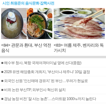
시인 최원준의 음식문화 잡학사전
<84> 관문과 환대, 부산 역전
<83> 여름 제주, 벤자리와 독
음식
가시치
■ 해수부 청사, 북항 국제여객터미널 옆에 선다(종합)
■ 2028 유엔 해양총회 개최지, ‘부산이냐 제주냐’ 10일 결정
■ 외국인 선원 ‘인신매매 경유지’ 된 부산…우려가 현실로
■ 비위 논란 부산TP, 외부인사 혁신위 설치
■ 경남 농정 비전 ‘잘 사는 농촌’…스마트팜 1000㏊까지 늘린다