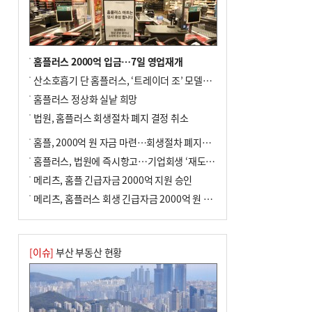
홈플러스 2000억 입금…7일 영업재개
산소호흡기 단 홈플러스, ‘트레이더 조’ 모델로 살아날까
홈플러스 정상화 실낱 희망
법원, 홈플러스 회생절차 폐지 결정 취소
홈플, 2000억 원 자금 마련…회생절차 폐지에 즉시항고(종합)
홈플러스, 법원에 즉시항고…기업회생 ‘재도전’
메리츠, 홈플 긴급자금 2000억 지원 승인
메리츠, 홈플러스 회생 긴급자금 2000억 원 지원 승인
[이슈]
부산 부동산 현황