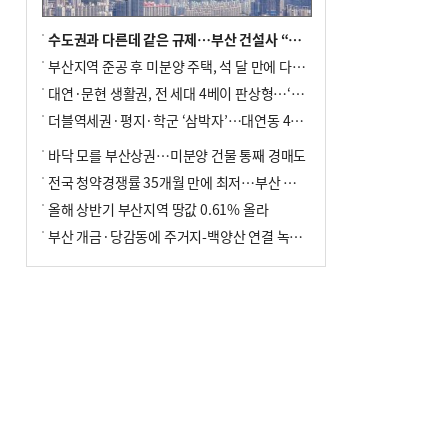
수도권과 다른데 같은 규제…부산 건설사 “쓰러지기 직전”
부산지역 준공 후 미분양 주택, 석 달 만에 다시 3000가구 넘어서
대연·문현 생활권, 전 세대 4베이 판상형…‘더샵 트리센트’ 내달 분양
더블역세권·평지·학군 ‘삼박자’…대연동 42층 브랜드 단지
바닥 모를 부산상권…미분양 건물 통째 경매도
전국 청약경쟁률 35개월 만에 최저…부산 미분양 ‘적체’ 심화
올해 상반기 부산지역 땅값 0.61% 올라
부산 개금·당감동에 주거지-백양산 연결 녹지 조성