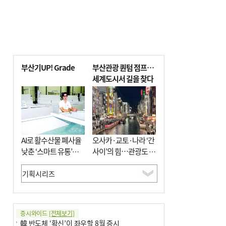
부산기UP! Grade
부산관광 퀀텀 점프…
세계도시서 길을 찾다
AI로 활수산물 폐사율
오사카·교토·나라 ‘간
낮춘 ‘스마트 유통’…
사이’의 힘…관광도 뭉
사막·산악지대 수출
쳐야 흥한다
도전
증시와이드
[전체보기]
韓 반도체 ‘확신’이 좌우할 8월 증시