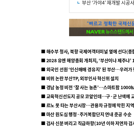
부산 ‘가야4’ 재개발 시공
■ 해수부 청사, 북항 국제여객터미널 옆에 선다(종
■ 2028 유엔 해양총회 개최지, ‘부산이냐 제주냐’ 
■ 외국인 선원 ‘인신매매 경유지’ 된 부산…우려가
■ 비위 논란 부산TP, 외부인사 혁신위 설치
■ 르노 못 타는 부산시장…관용차 규정에 막힌 지
■ 마산 원도심 행정·주거복합단지 연내 준공 수순