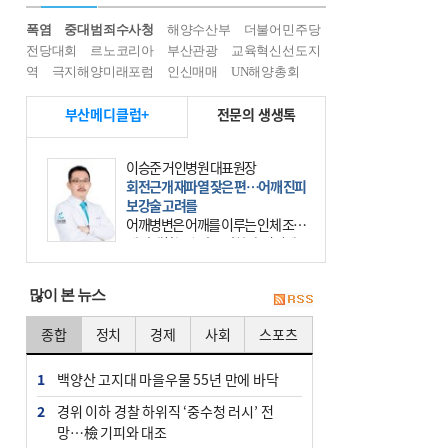
폭염
중대범죄수사청
해양수산부
더불어민주당
전당대회
르노코리아
부산관광
교육혁신선도지
역
극지해양미래포럼
인신매매
UN해양총회
부산메디클럽+
전문의 생생톡
이승준 거인병원 대표원장
회전근개 재파열 잦은 편…어깨 진피
보강술 고려를
어깨병변은 어깨를 이루는 인체 조직
에 발생하는 손상을 말한다. 여기에
는 오십견과 회전근개 증후군, 어깨
의 석회성 힘줄염 등이 있다. 국민건
많이 본 뉴스
강보험에 의하면 어깨병변
종합
정치
경제
사회
스포츠
1
백양산 고지대 마을우물 55년 만에 바닥
2
경위 이하 경찰 하위직 ‘중수청 러시’ 전
망…檢 기피와 대조