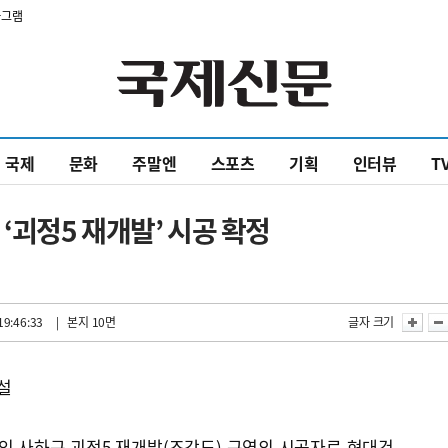
타그램
국제
문화
주말엔
스포츠
기획
인터뷰
T
괴정5 재개발’ 시공 확정
19:46:33
| 본지 10면
글자 크기
설
 사하구 괴정5 재개발(조감도) 구역의 시공자로 현대건