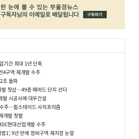
기간 최대 1년 단축
범천4구역 재개발 수주
2조 돌파
개발 첫삽…49층 매머드 단지 선다
재개발 시공사에 대우건설
역 수주…힐스테이드 사직프리즘
 재개발 첫발
 HDC현대산업개발 수주
법1’, 9년 만에 정비구역 재지정 눈앞