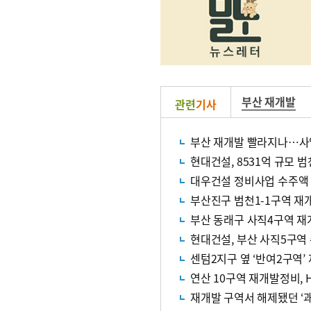
부산 재개발
관련
기사
부산 재개발 빨라지나…사업
현대건설, 8531억 규모 
대우건설 정비사업 수주액 
부산진구 범천1-1구역 재
부산 동래구 사직4구역 
현대건설, 부산 사직5구
센텀2지구 옆 ‘반여2구역’
연산 10구역 재개발정비,
재개발 구역서 해제됐던 ‘괘