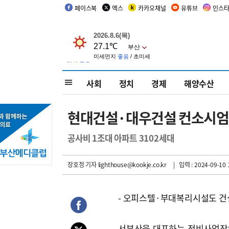
페이스북
엑스
카카오채널
유튜브
인스
사회
정치
경제
해양수산
현대건설·대우건설 컨소시엄 ‘
공사비 1조대 아파트 3102세대
장호정 기자
lighthouse@kookje.co.kr
| 입력 : 2024-09-10 
- 오피스텔·부대복리시설도 건
서부산을 대표하는 정비사업장인