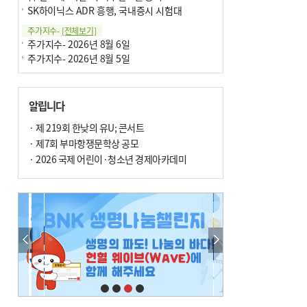
SK하이닉스 ADR 흥행, 국내증시 시험대
주가지수-
[전체보기]
주가지수- 2026년 8월 6일
주가지수- 2026년 8월 5일
알립니다
· 제 219회 한낮의 유U; 콘서트
· 제7회 부마항쟁문학상 공모
· 2026 국제 어린이·청소년 경제아카데미