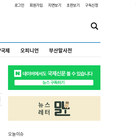
2
로그인
회원가입
지면보기
초판보기
구독신청
V국제
오피니언
부산말사전
오늘
이슈