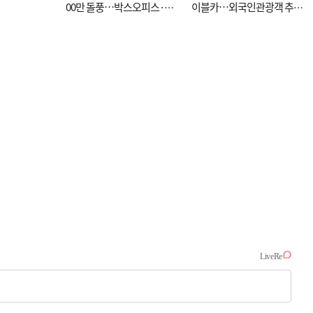
00만 돌풍…박스오피스·예
이블카…외국인관광객 추억
매율 동시 1위
대신 고역 될라