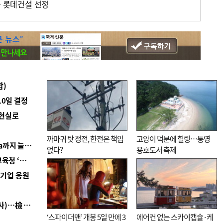
사 롯데건설 선정
합)
10일 결정
 현실로
까마귀 탓 정전, 한전은 책임
고양이 덕분에 힐링…통영
■ 경남 농정 비전 ‘잘 사는 농촌’…스마트팜 1000㏊까지 늘린다
없다?
용호도서 축제
■ 교육혁신선도지 공모 코앞인데…구·군 난색에 교육청 ‘쩔쩔’
역기업 응원
■ 검사 신분 버리고 직급하향(10년 이하 저연차 검사)…檢 중수청행 기피
‘스파이더맨’ 개봉 5일 만에 3
에어컨 없는 스카이캡슐·케