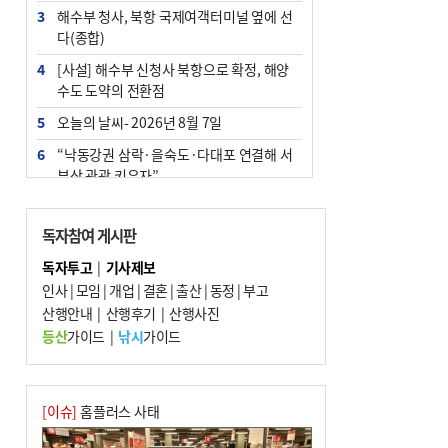
3
해수부 청사, 북항 국제여객터미널 옆에 선
다(종합)
4
[사설] 해수부 신청사 북항으로 확정, 해양
수도 도약의 전환점
5
오늘의 날씨- 2026년 8월 7일
6
“낙동강권 삼락·을숙도·다대포 연결해 서
부산 관광 키우자”
7
부울경 주말부터 비소식…‘극한 폭염’ 한풀
꺾일 듯
독자참여 게시판
8
피란마을 67년 역사인데…전교생 24명 아
독자투고
|
기사제보
미초 통폐합 기로
인사
|
모임
|
개업
|
결혼
|
출산
|
동정
|
부고
9
산행안내
외국인 선원 ‘인신매매 경유지’ 된 부산…
|
산행후기
|
산행사진
우려가 현실로
등산
가이드
|
낚시
가이드
10
부산 청소년 극지탐험대 8인, 열흘간 북극
구석구석 누빈다
[이슈]
홈플러스 사태