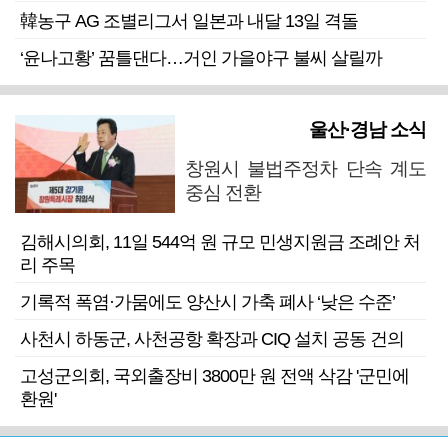
韓농구 AG 조별리그서 일본과 내달 13일 격돌
‘윤나고황’ 꿈틀댄다…거인 가을야구 불씨 살릴까
울산·경남 소식
창원시 불법주정차 단속 계도
중심 전환
김해시의회, 11일 544억 원 규모 민생지원금 조례안 처
리 주목
기록적 폭염·가뭄에도 양산시 가축 폐사 ‘낮은 수준’
사천시 하동군, 사천공항 확장과 CIQ 설치 공동 건의
고성군의회, 국외출장비 3800만 원 전액 삭감 '군민에
환원'