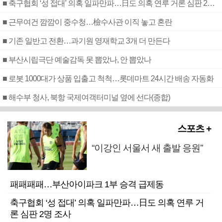
■ 축구협회 ‘성 접대’ 의혹 일파만파…日도 의혹 연루 거론 심판 2명 조사
■ 근무여건 깜깜이 중수청…檢수사관 이직 놓고 혼란
■ 기존 일반고 전환…과기원 영재학교 3개 더 만든다
■ 부산시립극단 예술감독 못 뽑았나, 안 뽑았나
■ 로봇 1000대가 상품 입출고 척척…롯데마트 24시간 배송 자동화
■ 해수부 청사, 북항 국제여객터미널 옆에 선다(종합)
스포츠 +
“이강인 서울서 새 출발 응원”
패패패패…부산아이파크 1부 승격 급제동
축구협회 ‘성 접대’ 의혹 일파만파…日도 의혹 연루 거
론 심판 2명 조사