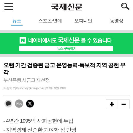
뉴스
스포츠·연예
오피니언
동영상
오랜 기간 검증된 금고 운영능력·독보적 지역 공헌 부
각
부산은행 시금고 재선정
최승희 기자 shchoi@kookje.co.kr | 2024.09.24 19:01
- 4년간 1995억 사회공헌에 투입
- 지역경제 선순환 기여한 점 반영