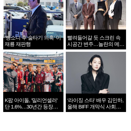
‘뺑소니 후 술타기 의혹’ 이
빨려들어갈 듯 스크린 속
재룡 재판행
시공간 변주…놀란의 메시
지는 ‘전쟁 속죄’
K팝 아이돌, '밀리언셀러'
‘라이징 스타’ 배우 김민하,
단 1.6%…30년간 등장
올해 BIFF 개막식 사회자
1182개팀 전수조사
확정