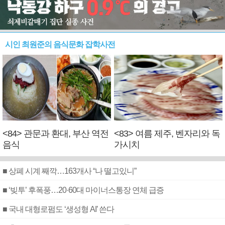
시인 최원준의 음식문화 잡학사전
<84> 관문과 환대, 부산 역전
<83> 여름 제주, 벤자리와 독
음식
가시치
■ 상폐 시계 째깍…163개사 “나 떨고있니”
■ ‘빚투’ 후폭풍…20·60대 마이너스통장 연체 급증
■ 국내 대형로펌도 ‘생성형 AI’ 쓴다