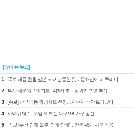
[많이 본 뉴스]
1
15호 태풍 찬홈 일본 도쿄 관통할 듯…동해안에 비 뿌리나
2
부산 해운대구 아파트 14층서 불…실외기 과열 추정
3
[속보] 남부 가뭄 위성서도 선명…저수지 바닥 드러났다
4
까마귀 탓?…폭염 속 부산 북구 986가구 정전
5
[속보] 부산·김해·울주 ‘경계 단계’…전국 48개 시군 가뭄