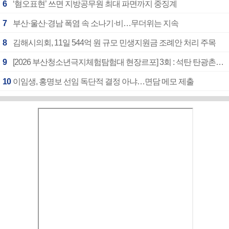
6
‘혐오표현’ 쓰면 지방공무원 최대 파면까지 중징계
7
부산·울산·경남 폭염 속 소나기·비…무더위는 지속
8
김해시의회, 11일 544억 원 규모 민생지원금 조례안 처리 주목
9
[2026 부산청소년극지체험탐험대 현장르포] 3회 : 석탄 탄광촌에서 북극 연구의 중심지로
10
이임생, 홍명보 선임 독단적 결정 아냐…면담 메모 제출