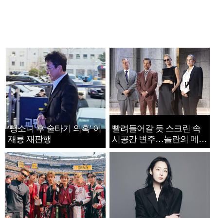
‘뺑소니 후 술타기 의혹’ 이
빨려들어갈 듯 스크린 속
재룡 재판행
시공간 변주…놀란의 메시
지는 ‘전쟁 속죄’