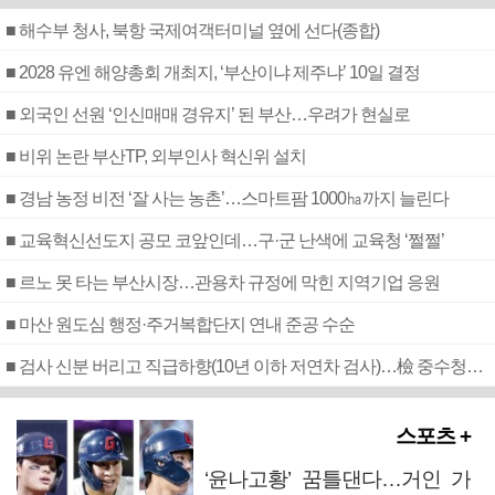
■ 해수부 청사, 북항 국제여객터미널 옆에 선다(종합)
■ 2028 유엔 해양총회 개최지, ‘부산이냐 제주냐’ 10일 결정
■ 외국인 선원 ‘인신매매 경유지’ 된 부산…우려가 현실로
■ 비위 논란 부산TP, 외부인사 혁신위 설치
■ 경남 농정 비전 ‘잘 사는 농촌’…스마트팜 1000㏊까지 늘린다
■ 교육혁신선도지 공모 코앞인데…구·군 난색에 교육청 ‘쩔쩔’
■ 르노 못 타는 부산시장…관용차 규정에 막힌 지역기업 응원
■ 마산 원도심 행정·주거복합단지 연내 준공 수순
■ 검사 신분 버리고 직급하향(10년 이하 저연차 검사)…檢 중수청행 기피
스포츠 +
‘윤나고황’ 꿈틀댄다…거인 가