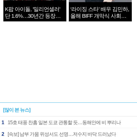
K팝 아이돌, '밀리언셀러'
‘라이징 스타’ 배우 김민하,
단 1.6%…30년간 등장
올해 BIFF 개막식 사회자
1182개팀 전수조사
확정
[많이 본 뉴스]
1
15호 태풍 찬홈 일본 도쿄 관통할 듯…동해안에 비 뿌리나
2
[속보] 남부 가뭄 위성서도 선명…저수지 바닥 드러났다