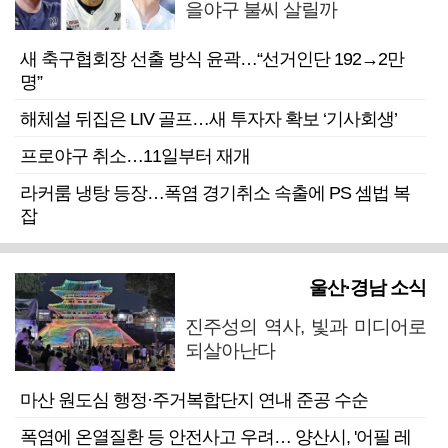
을야구 불씨 살릴까
새 축구협회장 선출 방식 윤곽…“선거인단 192→2만
명”
해체설 뒤집은 LIV 골프…새 투자자 확보 ‘기사회생’
프로야구 취소…11일부터 재개
라커룸 냉탕 등장…폭염 경기취소 속출에 PS 셈법 복
잡
울산·경남 소식
진주성의 역사, 빛과 미디어로
되살아난다
마산 원도심 행정·주거복합단지 연내 준공 수순
폭염에 온열질환 등 안전사고 우려… 양산시, '어필 레