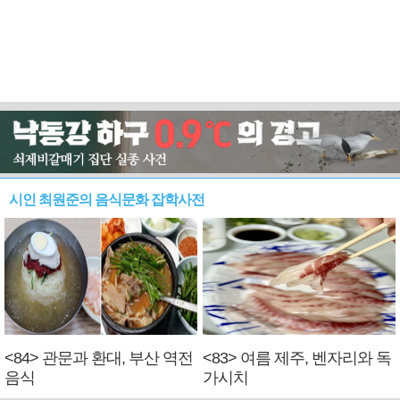
시인 최원준의 음식문화 잡학사전
<84> 관문과 환대, 부산 역전
<83> 여름 제주, 벤자리와 독
음식
가시치