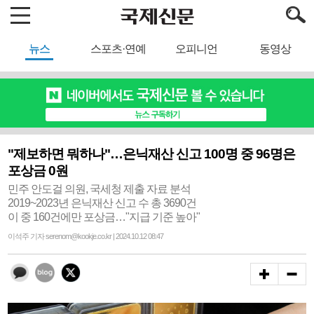
뉴스
스포츠·연예
오피니언
동영상
"제보하면 뭐하나"…은닉재산 신고 100명 중 96명은
포상금 0원
민주 안도걸 의원, 국세청 제출 자료 분석
2019~2023년 은닉재산 신고 수 총 3690건
이 중 160건에만 포상금…"지급 기준 높아"
이석주 기자 serenom@kookje.co.kr | 2024.10.12 08:47