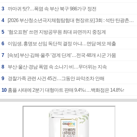
3
까마귀 탓?…폭염 속 부산 북구 986가구 정전
4
[2026 부산청소년극지체험탐험대 현장르포] 3회 : 석탄 탄광촌에서 북극 연구의 중심지로
5
‘혐오표현’ 쓰면 지방공무원 최대 파면까지 중징계
6
이임생, 홍명보 선임 독단적 결정 아냐…면담 메모 제출
7
[속보] 부산·김해·울주 ‘경계 단계’…전국 48개 시군 가뭄
8
부산·울산·경남 폭염 속 소나기·비…무더위는 지속
9
경찰가족 관련 사건 45건…그동안 파악조차 안해
10
홈플 사태에 2분기 대형마트 판매 9.4%↓…백화점은 14.8%↑