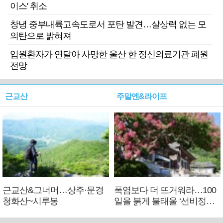
이스' 취소
창녕 중부내륙고속도로서 포탄 발견…살상력 없는 모
의탄으로 밝혀져
입원환자가 연달아 사망한 울산 한 정신의료기관 폐원
전망
근교산
주말엔&라이프
근교산&그너머…상주·문경
폭염보다 더 뜨거워라…100
청화산~시루봉
일을 붉게 불태울 ‘선비정신’
피었네