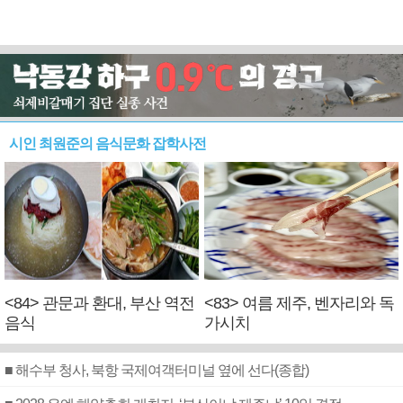
시인 최원준의 음식문화 잡학사전
<84> 관문과 환대, 부산 역전
<83> 여름 제주, 벤자리와 독
음식
가시치
■ 해수부 청사, 북항 국제여객터미널 옆에 선다(종합)