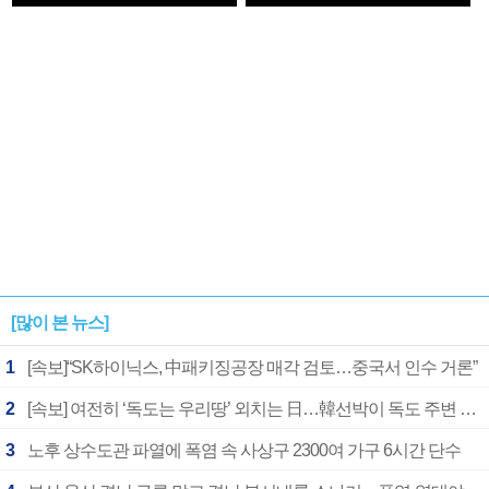
1182개팀 전수조사
확정
[많이 본 뉴스]
1
[속보]“SK하이닉스, 中패키징공장 매각 검토…중국서 인수 거론”
2
[속보] 여전히 ‘독도는 우리땅’ 외치는 日…韓선박이 독도 주변 해양조사 활동하자 반발
3
노후 상수도관 파열에 폭염 속 사상구 2300여 가구 6시간 단수