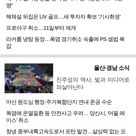
명”
해체설 뒤집은 LIV 골프…새 투자자 확보 ‘기사회생’
프로야구 취소…11일부터 재개
라커룸 냉탕 등장…폭염 경기취소 속출에 PS 셈법 복
잡
울산·경남 소식
진주성의 역사, 빛과 미디어로
되살아난다
마산 원도심 행정·주거복합단지 연내 준공 수순
폭염에 온열질환 등 안전사고 우려… 양산시, '어필 레
이스' 취소
창녕 중부내륙고속도로서 포탄 발견…살상력 없는 모