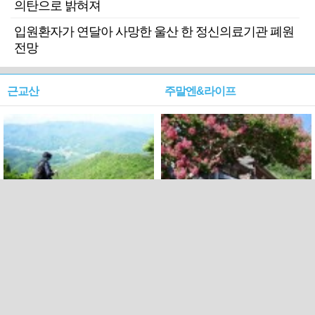
의탄으로 밝혀져
입원환자가 연달아 사망한 울산 한 정신의료기관 폐원
전망
근교산
주말엔&라이프
근교산&그너머…상주·문경
폭염보다 더 뜨거워라…100
청화산~시루봉
일을 붉게 불태울 ‘선비정신’
피었네
PC버전
엑스
페이스북
Copyright ⓒ 2015 All rights reserved by 국제신문