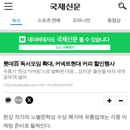
뉴스
스포츠·연예
오피니언
동영상
롯데百 독서모임 확대, 커넥트현대 커피 할인행사
유통가 ‘한강 마케팅’으로 발빠른 대응…정치권 ‘출판물 제작 세액
공제’法 발의
이유진 eeuu@kookje.co.kr, 이석주 기자 | 2024.10.13 19:22
한강 작가의 노벨문학상 수상 쾌거에 유통업계는 각종 마
케팅 준비로 들썩인다.