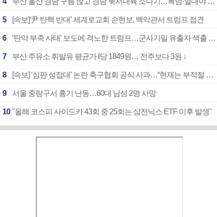
4
부산 울산 경남 구름 많고 경남 북서내륙 소나기…폭염·열대야 계속
5
[속보]‘尹 탄핵 반대’ 세계로교회 손현보, 백악관서 트럼프 접견
6
‘탄약 부족 사태’ 보도에 격노한 트럼프…군사기밀 유출자 색출 지시
7
부산 주유소 휘발유 평균가 ℓ당 1849원… 전주보다 3원 ↓
8
[속보] ‘심판 성접대’ 논란 축구협회 공식 사과…“현재는 부적절 행위 없어”
9
서울 중랑구서 흉기 난동…60대 남성 2명 사망
10
"올해 코스피 사이드카 43회 중 25회는 삼전닉스 ETF 이후 발생"