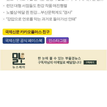
런던 대형 서점들도 한강 작품 매진행렬
노벨상 메달 쥔 한강…부산문학계도 “경사”
“강압으로 언로를 막는 과거로 돌아가선 안돼”
국제신문 카카오플러스 친구
국제신문 공식 페이스북
인스타그램