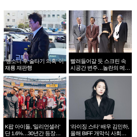
‘뺑소니 후 술타기 의혹’ 이
빨려들어갈 듯 스크린 속
재룡 재판행
시공간 변주…놀란의 메시
지는 ‘전쟁 속죄’
K팝 아이돌, '밀리언셀러'
‘라이징 스타’ 배우 김민하,
단 1.6%…30년간 등장
올해 BIFF 개막식 사회자