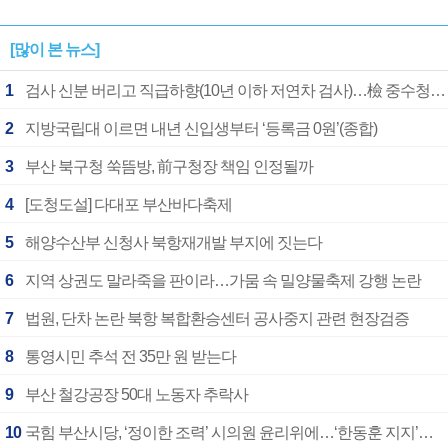
[많이 본 뉴스]
1
검사 신분 버리고 직급하향(10년 이하 저연차 검사)…檢 중수청행 기피
2
지방국립대 이르면 내년 신입생부터 ‘등록금 0원’(종합)
3
부산 북구청 쑥뜸방, 前구청장 책임 인정될까
4
[도청도설] 다대포 부산바다축제
5
해양수산부 신청사 북항재개발 부지에 짓는다
6
지역 상권도 말라죽을 판이라…가뭄 속 밀양물축제 강행 논란
7
법원, 단차 논란 북항 복합환승센터 공사중지 관련 현장검증
8
통영시민 추석 전 35만 원 받는다
9
부산 철강공장 50대 노동자 추락사
10
국힘 부산시당, ‘정이한 조력’ 시의원 윤리위에…‘한동훈 지지’도 신고접수