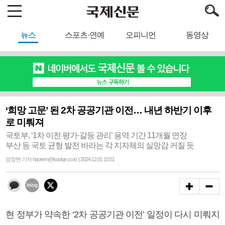
뉴스
스포츠·연예
오피니언
동영상
‘희망 고문’ 된 2차 공공기관 이전… 내년 하반기 이후
로 미뤄져
국토부, ‘1차 이전 평가·갈등 관리’ 용역 기간 11개월 연장
부산 등 국토 균형 발전 바라는 각 지자체의 실망감 커질 듯
염창현 기자 haorem@kookje.co.kr | 2024.12.01 15:51
현 정부가 약속한 ‘2차 공공기관 이전’ 일정이 다시 미뤄지