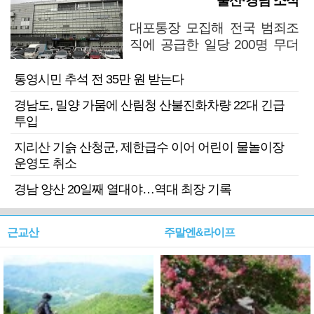
울산·경남 소식
대포통장 모집해 전국 범죄조
직에 공급한 일당 200명 무더
기 검거
통영시민 추석 전 35만 원 받는다
경남도, 밀양 가뭄에 산림청 산불진화차량 22대 긴급
투입
지리산 기슭 산청군, 제한급수 이어 어린이 물놀이장
운영도 취소
경남 양산 20일째 열대야…역대 최장 기록
근교산
주말엔&라이프