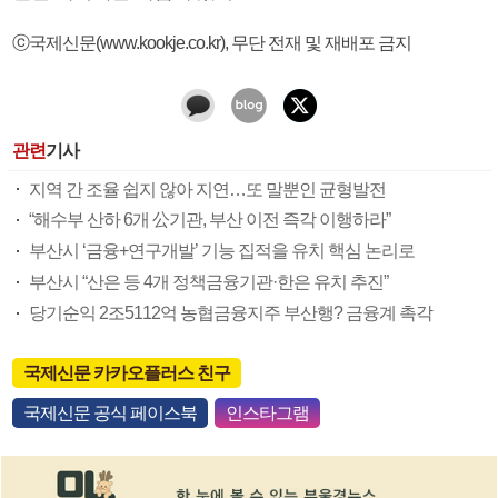
ⓒ국제신문(www.kookje.co.kr), 무단 전재 및 재배포 금지
관련
기사
지역 간 조율 쉽지 않아 지연…또 말뿐인 균형발전
“해수부 산하 6개 公기관, 부산 이전 즉각 이행하라”
부산시 ‘금융+연구개발’ 기능 집적을 유치 핵심 논리로
부산시 “산은 등 4개 정책금융기관·한은 유치 추진”
당기순익 2조5112억 농협금융지주 부산행? 금융계 촉각
국제신문 카카오플러스 친구
국제신문 공식 페이스북
인스타그램