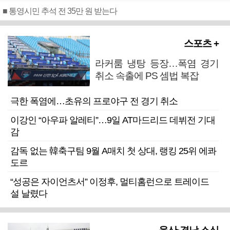
■ 통영시민 추석 전 35만 원 받는다
스포츠 +
라커룸 냉탕 등장…폭염 경기
취소 속출에 PS 셈법 복잡
극한 폭염에…초유의 프로야구 전 경기 취소
이강인 “아우파 알레티”…9일 AT마드리드 데뷔전 기대
감
감독 없는 韓축구팀 9월 A매치 첫 상대, 랭킹 25위 에콰
도르
“성공은 자이언츠서” 이정후, 멀티홈런으로 트레이드
설 날렸다