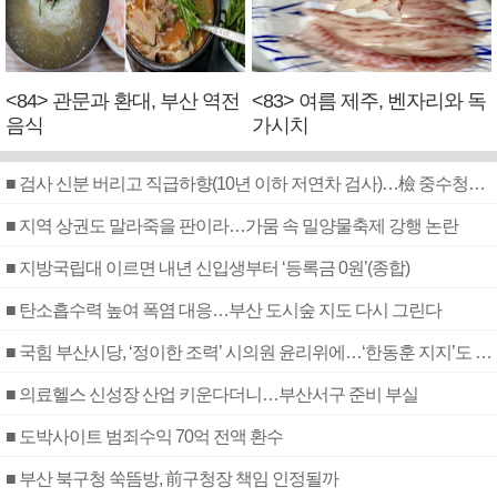
<84> 관문과 환대, 부산 역전
<83> 여름 제주, 벤자리와 독
음식
가시치
■ 검사 신분 버리고 직급하향(10년 이하 저연차 검사)…檢 중수청행 기피
■ 지역 상권도 말라죽을 판이라…가뭄 속 밀양물축제 강행 논란
■ 지방국립대 이르면 내년 신입생부터 ‘등록금 0원’(종합)
■ 탄소흡수력 높여 폭염 대응…부산 도시숲 지도 다시 그린다
■ 국힘 부산시당, ‘정이한 조력’ 시의원 윤리위에…‘한동훈 지지’도 신고접수
■ 의료헬스 신성장 산업 키운다더니…부산서구 준비 부실
■ 도박사이트 범죄수익 70억 전액 환수
■ 부산 북구청 쑥뜸방, 前구청장 책임 인정될까