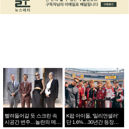
빨려들어갈 듯 스크린 속
K팝 아이돌, '밀리언셀러'
시공간 변주…놀란의 메시
단 1.6%…30년간 등장
지는 ‘전쟁 속죄’
1182개팀 전수조사