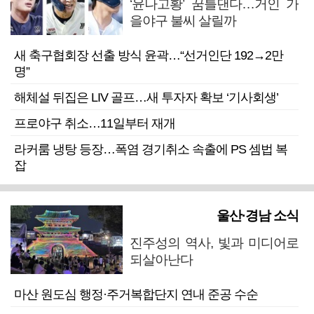
‘윤나고황’ 꿈틀댄다…거인 가
을야구 불씨 살릴까
새 축구협회장 선출 방식 윤곽…“선거인단 192→2만
명”
해체설 뒤집은 LIV 골프…새 투자자 확보 ‘기사회생’
프로야구 취소…11일부터 재개
라커룸 냉탕 등장…폭염 경기취소 속출에 PS 셈법 복
잡
울산·경남 소식
진주성의 역사, 빛과 미디어로
되살아난다
마산 원도심 행정·주거복합단지 연내 준공 수순