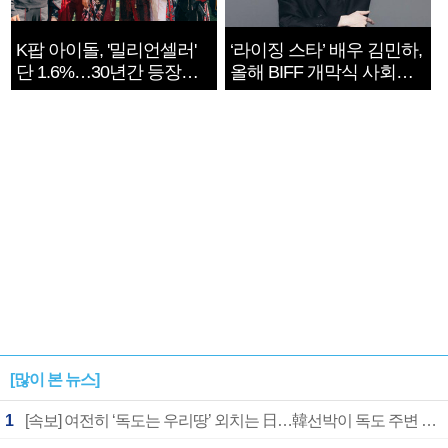
K팝 아이돌, '밀리언셀러'
‘라이징 스타’ 배우 김민하,
단 1.6%…30년간 등장
올해 BIFF 개막식 사회자
1182개팀 전수조사
확정
[많이 본 뉴스]
1
[속보] 여전히 ‘독도는 우리땅’ 외치는 日…韓선박이 독도 주변 해양조사 활동하자 반발