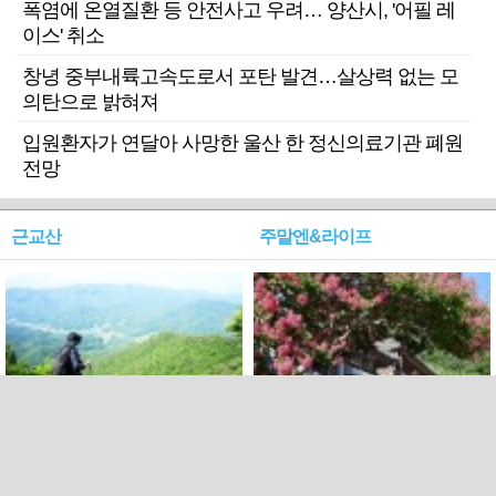
폭염에 온열질환 등 안전사고 우려… 양산시, '어필 레
이스' 취소
창녕 중부내륙고속도로서 포탄 발견…살상력 없는 모
의탄으로 밝혀져
입원환자가 연달아 사망한 울산 한 정신의료기관 폐원
전망
근교산
주말엔&라이프
근교산&그너머…상주·문경
폭염보다 더 뜨거워라…100
청화산~시루봉
일을 붉게 불태울 ‘선비정신’
피었네