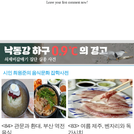
시인 최원준의 음식문화 잡학사전
<84> 관문과 환대, 부산 역전
<83> 여름 제주, 벤자리와 독
음식
가시치