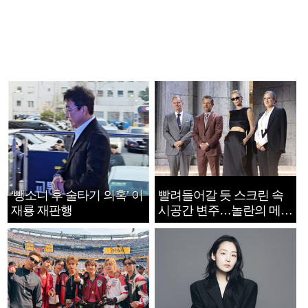
‘뺑소니 후 술타기 의혹’ 이
빨려들어갈 듯 스크린 속
재룡 재판행
시공간 변주…놀란의 메시
지는 ‘전쟁 속죄’