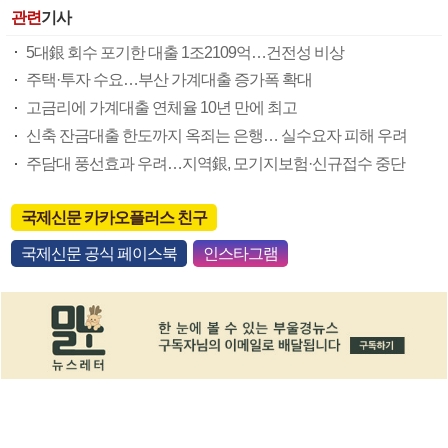
관련
기사
5대銀 회수 포기한 대출 1조2109억…건전성 비상
주택·투자 수요…부산 가계대출 증가폭 확대
고금리에 가계대출 연체율 10년 만에 최고
신축 잔금대출 한도까지 옥죄는 은행… 실수요자 피해 우려
주담대 풍선효과 우려…지역銀, 모기지보험·신규접수 중단
국제신문 카카오플러스 친구
국제신문 공식 페이스북
인스타그램