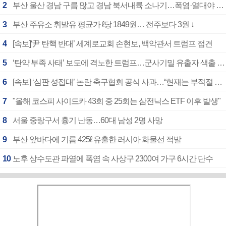
2
부산 울산 경남 구름 많고 경남 북서내륙 소나기…폭염·열대야 계속
3
부산 주유소 휘발유 평균가 ℓ당 1849원… 전주보다 3원 ↓
4
[속보]‘尹 탄핵 반대’ 세계로교회 손현보, 백악관서 트럼프 접견
5
‘탄약 부족 사태’ 보도에 격노한 트럼프…군사기밀 유출자 색출 지시
6
[속보] ‘심판 성접대’ 논란 축구협회 공식 사과…“현재는 부적절 행위 없어”
7
"올해 코스피 사이드카 43회 중 25회는 삼전닉스 ETF 이후 발생"
8
서울 중랑구서 흉기 난동…60대 남성 2명 사망
9
부산 앞바다에 기름 425ℓ 유출한 러시아 화물선 적발
10
노후 상수도관 파열에 폭염 속 사상구 2300여 가구 6시간 단수