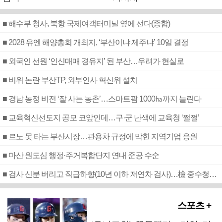
■ 해수부 청사, 북항 국제여객터미널 옆에 선다(종합)
■ 2028 유엔 해양총회 개최지, ‘부산이냐 제주냐’ 10일 결정
■ 외국인 선원 ‘인신매매 경유지’ 된 부산…우려가 현실로
■ 비위 논란 부산TP, 외부인사 혁신위 설치
■ 경남 농정 비전 ‘잘 사는 농촌’…스마트팜 1000㏊까지 늘린다
■ 교육혁신선도지 공모 코앞인데…구·군 난색에 교육청 ‘쩔쩔’
■ 르노 못 타는 부산시장…관용차 규정에 막힌 지역기업 응원
■ 마산 원도심 행정·주거복합단지 연내 준공 수순
■ 검사 신분 버리고 직급하향(10년 이하 저연차 검사)…檢 중수청행 기피
스포츠 +