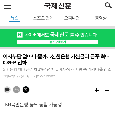
뉴스
스포츠·연예
오피니언
동영상
이자부담 얼마나 줄까…신한은행 가산금리 금주 최대
0.3%P 인하
5대 은행 예대금리차 1%P 넘어…이자장사 비판 속 가계대출 감소
박태우 기자 yain@kookje.co.kr | 2025.01.13 18:22
- KB국민은행 등도 동참 가능성