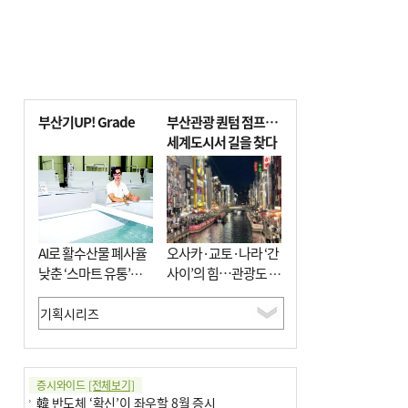
부산기UP! Grade
부산관광 퀀텀 점프…
세계도시서 길을 찾다
AI로 활수산물 폐사율
오사카·교토·나라 ‘간
낮춘 ‘스마트 유통’…
사이’의 힘…관광도 뭉
사막·산악지대 수출
쳐야 흥한다
도전
증시와이드
[전체보기]
韓 반도체 ‘확신’이 좌우할 8월 증시