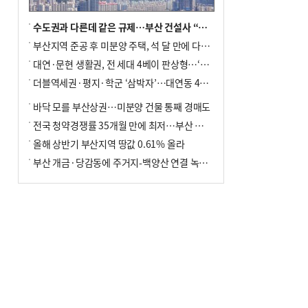
수도권과 다른데 같은 규제…부산 건설사 “쓰러지기 직전”
부산지역 준공 후 미분양 주택, 석 달 만에 다시 3000가구 넘어서
대연·문현 생활권, 전 세대 4베이 판상형…‘더샵 트리센트’ 내달 분양
더블역세권·평지·학군 ‘삼박자’…대연동 42층 브랜드 단지
바닥 모를 부산상권…미분양 건물 통째 경매도
전국 청약경쟁률 35개월 만에 최저…부산 미분양 ‘적체’ 심화
올해 상반기 부산지역 땅값 0.61% 올라
부산 개금·당감동에 주거지-백양산 연결 녹지 조성