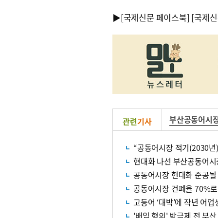
▶
[국제신문 페이스북]
[국제신
부산공동어시
관련
기사
“공동어시장 적기(2030년
현대화 나선 부산공동어시장
공동어시장 현대화 준공될 2
공동어시장 건폐율 70%로
고등어 ‘대박’에 작년 어
'배임 혐의' 박극제 전 부