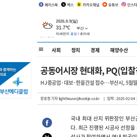
페이스북
엑스
카카오채널
유튜브
인스
사회
정치
경제
해양수산
공동어시장 현대화, PQ(입찰
HJ중공업·대보·한을건설 접수…부산시, 5월말
장호정 기자
lighthouse@kookje.co.kr
| 입력 : 2025-02-04 
국내 최대 산지 위판장인 부산
다. 최근 진행된 시공사 선정을
설사가 참여하면서 연내 착공이