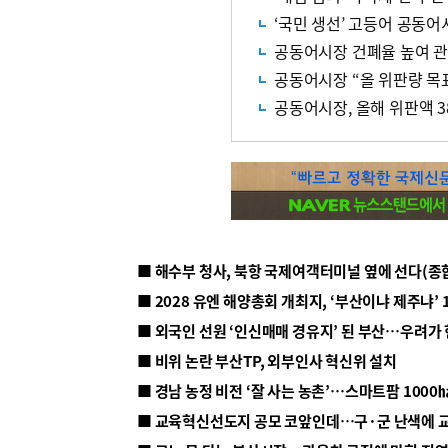
‘국민 생선’ 고등어 공동어시
공동어시장 건폐율 높여 
공동어시장 “올 위판량 목
공동어시장, 올해 위판액 3
■ 해수부 청사, 북항 국제여객터미널 옆에 선다(종
■ 2028 유엔 해양총회 개최지, ‘부산이냐 제주냐’ 
■ 외국인 선원 ‘인신매매 경유지’ 된 부산…우려가
■ 비위 논란 부산TP, 외부인사 혁신위 설치