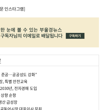
문 인스타그램]
장
) 준공…공공성도 강화”
, 특별 안전교육
030년, 전자경매 도입
 상향 순항
업생산 급성장
산 공동어시장 대표이사 무죄