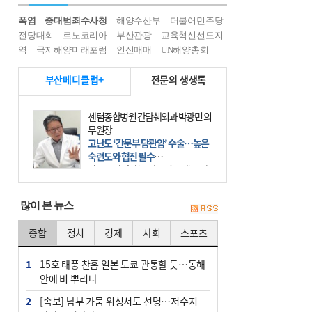
폭염
중대범죄수사청
해양수산부
더불어민주당
전당대회
르노코리아
부산관광
교육혁신선도지
역
극지해양미래포럼
인신매매
UN해양총회
부산메디클럽+
전문의 생생톡
센텀종합병원 간담췌외과 박광민 의
무원장
고난도 ‘간문부 담관암’ 수술…높은
숙련도와 협진 필수
간문부 담관암(클라츠킨 종양)은 좌
우 간에서 나오는, 담관(담즙 배출 경
로)이 합쳐지는 부위인 ‘간문부(肝門
많이 본 뉴스
部)’에 생기는 악성 종양이다. 간동맥
문맥 림프절 담
종합
정치
경제
사회
스포츠
1
15호 태풍 찬홈 일본 도쿄 관통할 듯…동해
안에 비 뿌리나
2
[속보] 남부 가뭄 위성서도 선명…저수지