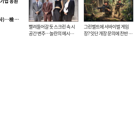
역기업 응원
■ 검사 신분 버리고 직급하향(10년 이하 저연차 검사)…檢 중수청행 기피
빨려들어갈 듯 스크린 속 시
그린벨트에 서바이벌 게임
공간 변주…놀란의 메시지
장? 잇단 개장 문의에 찬반 논
는 ‘전쟁 속죄’
쟁