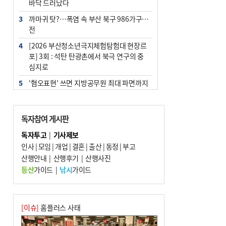
바닥 드러났다
3
까마귀 탓?…폭염 속 부산 북구 986가구 정
전
4
[2026 부산청소년극지체험탐험대 현장르
포] 3회 : 석탄 탄광촌에서 북극 연구의 중
심지로
5
‘혐오표현’ 쓰면 지방공무원 최대 파면까지
중징계
6
[속보] 부산·김해·울주 ‘경계 단계’…전국
독자참여 게시판
48개 시군 가뭄
독자투고
|
기사제보
7
이임생, 홍명보 선임 독단적 결정 아냐…면
인사
|
모임
|
개업
|
결혼
|
출산
|
동정
|
부고
담 메모 제출
산행안내
|
산행후기
|
산행사진
8
부산·울산·경남 폭염 속 소나기·비…무더
등산
가이드
|
낚시
가이드
위는 지속
9
경찰가족 관련 사건 45건…그동안 파악조
차 안해
[이슈]
홈플러스 사태
10
홈플 사태에 2분기 대형마트 판매 9.4%