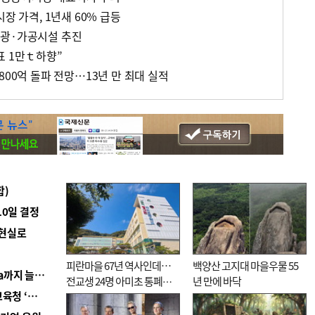
장 가격, 1년새 60% 급등
관광·가공시설 추진
표 1만ｔ하향”
800억 돌파 전망…13년 만 최대 실적
합)
10일 결정
 현실로
피란마을 67년 역사인데…
백양산 고지대 마을우물 55
■ 경남 농정 비전 ‘잘 사는 농촌’…스마트팜 1000㏊까지 늘린다
전교생 24명 아미초 통폐합
년 만에 바닥
■ 교육혁신선도지 공모 코앞인데…구·군 난색에 교육청 ‘쩔쩔’
기로