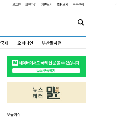
2
로그인
회원가입
지면보기
초판보기
구독신청
V국제
오피니언
부산말사전
오늘
이슈