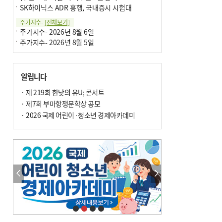
SK하이닉스 ADR 흥행, 국내증시 시험대
주가지수-
[전체보기]
주가지수- 2026년 8월 6일
주가지수- 2026년 8월 5일
알립니다
· 제 219회 한낮의 유U; 콘서트
· 제7회 부마항쟁문학상 공모
· 2026 국제 어린이·청소년 경제아카데미