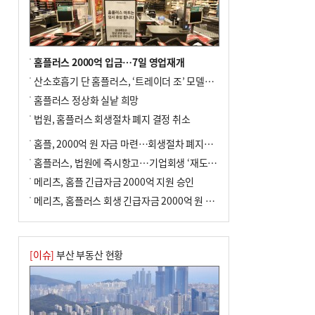
↓…백화점은 14.8%↑
홈플러스 2000억 입금…7일 영업재개
산소호흡기 단 홈플러스, ‘트레이더 조’ 모델로 살아날까
홈플러스 정상화 실낱 희망
법원, 홈플러스 회생절차 폐지 결정 취소
홈플, 2000억 원 자금 마련…회생절차 폐지에 즉시항고(종합)
홈플러스, 법원에 즉시항고…기업회생 ‘재도전’
메리츠, 홈플 긴급자금 2000억 지원 승인
메리츠, 홈플러스 회생 긴급자금 2000억 원 지원 승인
[이슈]
부산 부동산 현황