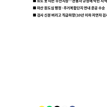
■ 르노 못 타는 부산시장…관용차 규정에 막힌 지
■ 마산 원도심 행정·주거복합단지 연내 준공 수순