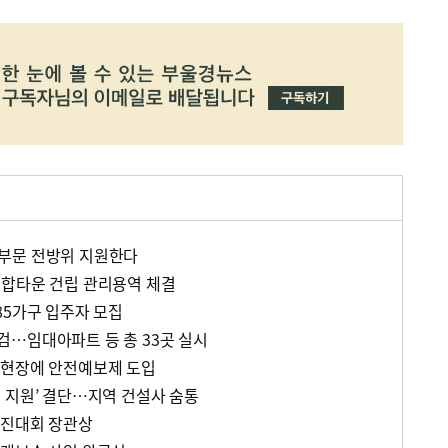
부문 전방위 지원한다
복합타운 건립 관리용역 체결
85가구 입주자 모집
…임대아파트 등 총 33곳 실시
설현장에 안전예보제 도입
 지원’ 결단…지역 건설사 숨통
경진대회 장관상