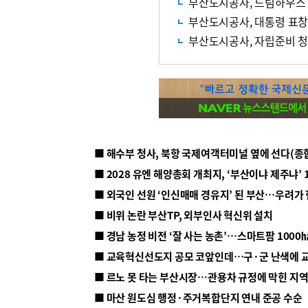
부산도시공사, 드림하우스
부산도시공사, 대통령 표창
부산도시공사, 자립준비 청
■ 해수부 청사, 북항 국제여객터미널 옆에 선다(종
■ 2028 유엔 해양총회 개최지, ‘부산이냐 제주냐’ 
■ 외국인 선원 ‘인신매매 경유지’ 된 부산…우려가
■ 비위 논란 부산TP, 외부인사 혁신위 설치
■ 르노 못 타는 부산시장…관용차 규정에 막힌 지
■ 마산 원도심 행정·주거복합단지 연내 준공 수순