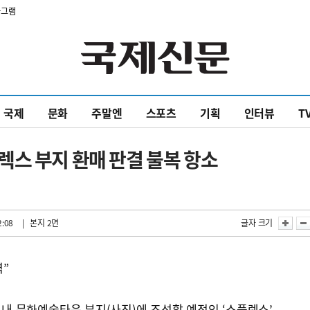
타그램
국제
문화
주말엔
스포츠
기획
인터뷰
T
스 부지 환매 판결 불복 항소
2:08
| 본지 2면
글자 크기
력”
내 문화예술타운 부지(사진)에 조성할 예정인 ‘쇼플렉스’