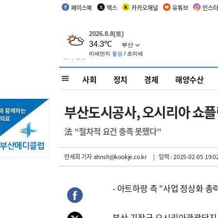
페이스북
엑스
카카오채널
유튜브
인스
사회
정치
경제
해양수산
부산도시공사, 오시리아 쇼플렉
法 “절차적 요건 충족 못했다”
안세희 기자
ahnsh@kookje.co.kr
| 입력 : 2025-02-05 19:0
- 아트하랑 측 “사업 정상화 총
부산 기장군 오시리아관광단지 