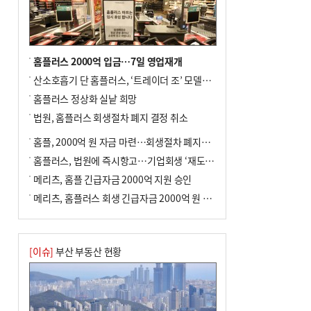
포] 2회 : 하늘에서 만난 얼음의 나라
홈플러스 2000억 입금…7일 영업재개
산소호흡기 단 홈플러스, ‘트레이더 조’ 모델로 살아날까
홈플러스 정상화 실낱 희망
법원, 홈플러스 회생절차 폐지 결정 취소
홈플, 2000억 원 자금 마련…회생절차 폐지에 즉시항고(종합)
홈플러스, 법원에 즉시항고…기업회생 ‘재도전’
메리츠, 홈플 긴급자금 2000억 지원 승인
메리츠, 홈플러스 회생 긴급자금 2000억 원 지원 승인
[이슈]
부산 부동산 현황