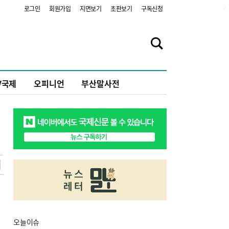
2
로그인
회원가입
지면보기
초판보기
구독신청
V국제
오피니언
부산말사전
오늘
이슈