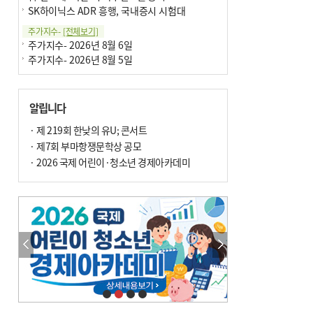
SK하이닉스 ADR 흥행, 국내증시 시험대
주가지수-
[전체보기]
주가지수- 2026년 8월 6일
주가지수- 2026년 8월 5일
알립니다
· 제 219회 한낮의 유U; 콘서트
· 제7회 부마항쟁문학상 공모
· 2026 국제 어린이·청소년 경제아카데미