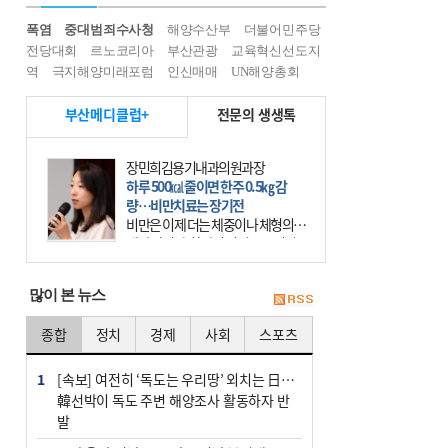
폭염
중대범죄수사청
해양수산부
더불어민주당
전당대회
르노코리아
부산관광
교육혁신선도지
역
극지해양미래포럼
인신매매
UN해양총회
부산메디클럽+
전문의 생생톡
장민희김용기내과의원과장
하루 500㎉ 줄이면 한주 0.5㎏ 감
량…비만치료는 장기전
비만은 이제 더는 체중이나 체형의 문
제가 아니다. 하나의 질병으로 인지
하고 치료와 관리를 해야 한다. 세계
보건기구(WHO)는 이미 1994년 비만
많이 본 뉴스
을 인류의 중요한
종합
정치
경제
사회
스포츠
1
[속보] 여전히 ‘독도는 우리땅’ 외치는 日…
韓선박이 독도 주변 해양조사 활동하자 반
발