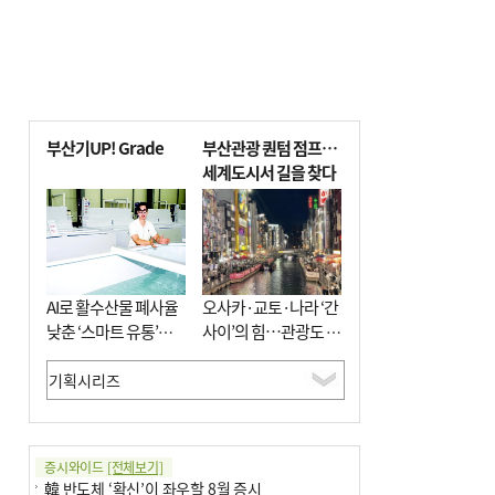
부산기UP! Grade
부산관광 퀀텀 점프…
세계도시서 길을 찾다
AI로 활수산물 폐사율
오사카·교토·나라 ‘간
낮춘 ‘스마트 유통’…
사이’의 힘…관광도 뭉
사막·산악지대 수출
쳐야 흥한다
도전
증시와이드
[전체보기]
韓 반도체 ‘확신’이 좌우할 8월 증시