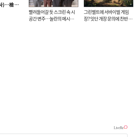
■ 검사 신분 버리고 직급하향(10년 이하 저연차 검사)…檢 중수청행 기피
빨려들어갈 듯 스크린 속 시
그린벨트에 서바이벌 게임
공간 변주…놀란의 메시지
장? 잇단 개장 문의에 찬반 논
는 ‘전쟁 속죄’
쟁