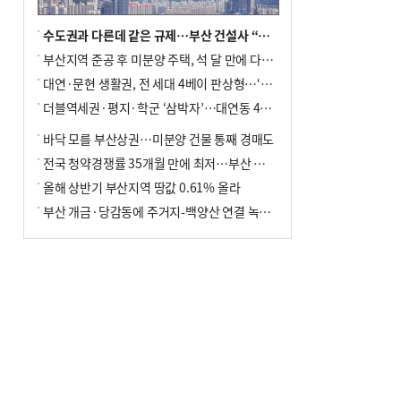
수도권과 다른데 같은 규제…부산 건설사 “쓰러지기 직전”
부산지역 준공 후 미분양 주택, 석 달 만에 다시 3000가구 넘어서
대연·문현 생활권, 전 세대 4베이 판상형…‘더샵 트리센트’ 내달 분양
더블역세권·평지·학군 ‘삼박자’…대연동 42층 브랜드 단지
바닥 모를 부산상권…미분양 건물 통째 경매도
전국 청약경쟁률 35개월 만에 최저…부산 미분양 ‘적체’ 심화
올해 상반기 부산지역 땅값 0.61% 올라
부산 개금·당감동에 주거지-백양산 연결 녹지 조성