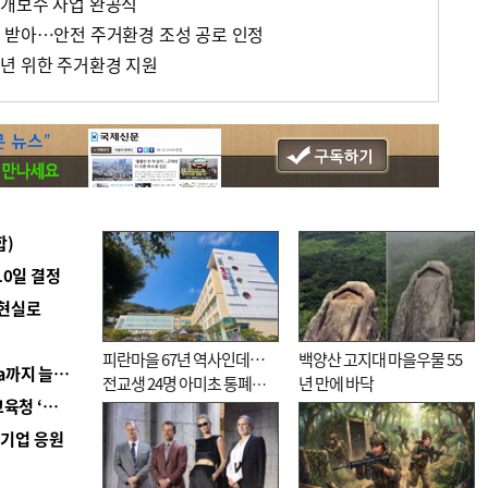
 개보수 사업 완공식
 받아…안전 주거환경 조성 공로 인정
년 위한 주거환경 지원
합)
10일 결정
 현실로
피란마을 67년 역사인데…
백양산 고지대 마을우물 55
■ 경남 농정 비전 ‘잘 사는 농촌’…스마트팜 1000㏊까지 늘린다
전교생 24명 아미초 통폐합
년 만에 바닥
■ 교육혁신선도지 공모 코앞인데…구·군 난색에 교육청 ‘쩔쩔’
기로
역기업 응원