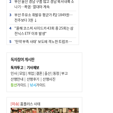
2
부산 울산 경남 구름 많고 경남 북서내륙 소
나기…폭염·열대야 계속
3
부산 주유소 휘발유 평균가 ℓ당 1849원…
전주보다 3원 ↓
4
"올해 코스피 사이드카 43회 중 25회는 삼
전닉스 ETF 이후 발생"
5
‘탄약 부족 사태’ 보도에 격노한 트럼프…
군사기밀 유출자 색출 지시
6
[속보] ‘심판 성접대’ 논란 축구협회 공식 사
독자참여 게시판
과…“현재는 부적절 행위 없어”
독자투고
|
기사제보
7
부산 앞바다에 기름 425ℓ 유출한 러시아 화
인사
|
모임
|
개업
|
결혼
|
출산
|
동정
|
부고
물선 적발
산행안내
|
산행후기
|
산행사진
8
서울 중랑구서 흉기 난동…60대 남성 2명
등산
가이드
|
낚시
가이드
사망
9
입추 지났지만 푹푹 찐다…온열질환자 10
년 만에 3배
[이슈]
홈플러스 사태
10
[2026 부산청소년극지체험탐험대 현장르