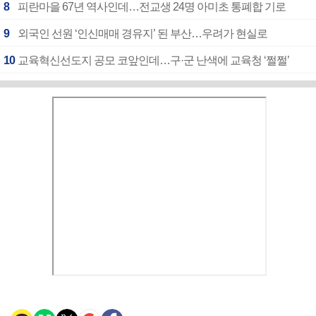
8
피란마을 67년 역사인데…전교생 24명 아미초 통폐합 기로
9
외국인 선원 ‘인신매매 경유지’ 된 부산…우려가 현실로
10
교육혁신선도지 공모 코앞인데…구·군 난색에 교육청 ‘쩔쩔’