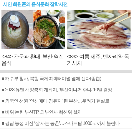
시인 최원준의 음식문화 잡학사전
<84> 관문과 환대, 부산 역전
<83> 여름 제주, 벤자리와 독
음식
가시치
■ 해수부 청사, 북항 국제여객터미널 옆에 선다(종합)
■ 2028 유엔 해양총회 개최지, ‘부산이냐 제주냐’ 10일 결정
■ 외국인 선원 ‘인신매매 경유지’ 된 부산…우려가 현실로
■ 비위 논란 부산TP, 외부인사 혁신위 설치
■ 경남 농정 비전 ‘잘 사는 농촌’…스마트팜 1000㏊까지 늘린다