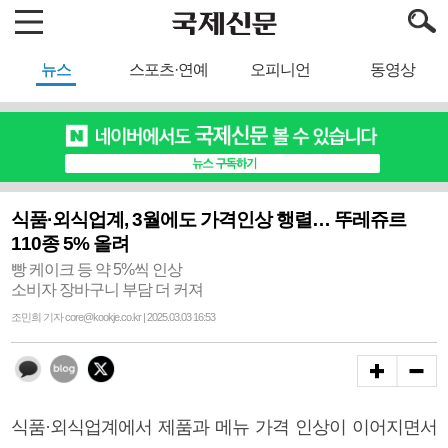
뉴스
스포츠·연예
오피니언
동영상
식품·외식업계, 3월에도 가격인상 행렬… 뚜레쥬르
110종 5% 올려
빵 케이크 등 약 5%씩 인상
소비자 장바구니 부담 더 커져
조민희 기자 core@kookje.co.kr | 2025.03.03 16:53
식품·외식업계에서 제품과 메뉴 가격 인상이 이어지면서