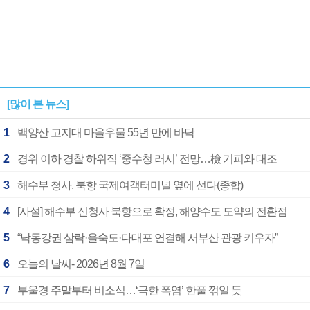
[많이 본 뉴스]
1
백양산 고지대 마을우물 55년 만에 바닥
2
경위 이하 경찰 하위직 ‘중수청 러시’ 전망…檢 기피와 대조
3
해수부 청사, 북항 국제여객터미널 옆에 선다(종합)
4
[사설] 해수부 신청사 북항으로 확정, 해양수도 도약의 전환점
5
“낙동강권 삼락·을숙도·다대포 연결해 서부산 관광 키우자”
6
오늘의 날씨- 2026년 8월 7일
7
부울경 주말부터 비소식…‘극한 폭염’ 한풀 꺾일 듯