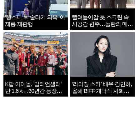
‘뺑소니 후 술타기 의혹’ 이
빨려들어갈 듯 스크린 속
재룡 재판행
시공간 변주…놀란의 메시
지는 ‘전쟁 속죄’
K팝 아이돌, '밀리언셀러'
‘라이징 스타’ 배우 김민하,
단 1.6%…30년간 등장
올해 BIFF 개막식 사회자
1182개팀 전수조사
확정