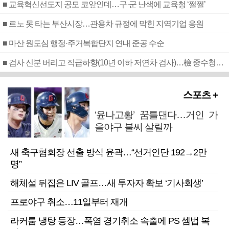
■ 교육혁신선도지 공모 코앞인데…구·군 난색에 교육청 ‘쩔쩔’
■ 르노 못 타는 부산시장…관용차 규정에 막힌 지역기업 응원
■ 마산 원도심 행정·주거복합단지 연내 준공 수순
■ 검사 신분 버리고 직급하향(10년 이하 저연차 검사)…檢 중수청행 기피
스포츠 +
‘윤나고황’ 꿈틀댄다…거인 가
을야구 불씨 살릴까
새 축구협회장 선출 방식 윤곽…“선거인단 192→2만
명”
해체설 뒤집은 LIV 골프…새 투자자 확보 ‘기사회생’
프로야구 취소…11일부터 재개
라커룸 냉탕 등장…폭염 경기취소 속출에 PS 셈법 복