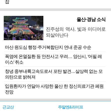
잡
울산·경남 소식
진주성의 역사, 빛과 미디어로
되살아난다
마산 원도심 행정·주거복합단지 연내 준공 수순
폭염에 온열질환 등 안전사고 우려… 양산시, '어필 레
이스' 취소
창녕 중부내륙고속도로서 포탄 발견…살상력 없는 모
의탄으로 밝혀져
입원환자가 연달아 사망한 울산 한 정신의료기관 폐원
전망
근교산
주말엔&라이프