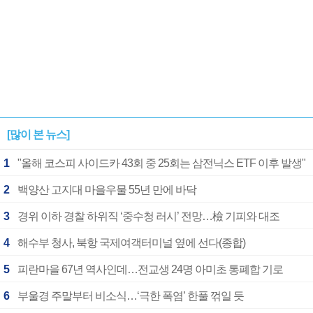
[많이 본 뉴스]
1
"올해 코스피 사이드카 43회 중 25회는 삼전닉스 ETF 이후 발생"
2
백양산 고지대 마을우물 55년 만에 바닥
3
경위 이하 경찰 하위직 ‘중수청 러시’ 전망…檢 기피와 대조
4
해수부 청사, 북항 국제여객터미널 옆에 선다(종합)
5
피란마을 67년 역사인데…전교생 24명 아미초 통폐합 기로
6
부울경 주말부터 비소식…‘극한 폭염’ 한풀 꺾일 듯