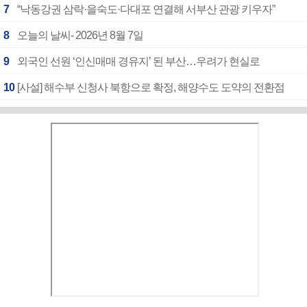
7
“낙동강권 삼락·을숙도·다대포 연결해 서부산 관광 키우자”
8
오늘의 날씨- 2026년 8월 7일
9
외국인 선원 ‘인신매매 경유지’ 된 부산…우려가 현실로
10
[사설] 해수부 신청사 북항으로 확정, 해양수도 도약의 전환점