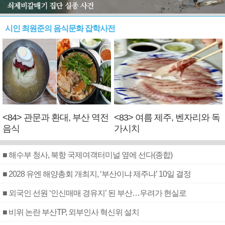
시인 최원준의 음식문화 잡학사전
<84> 관문과 환대, 부산 역전
<83> 여름 제주, 벤자리와 독
음식
가시치
■ 해수부 청사, 북항 국제여객터미널 옆에 선다(종합)
■ 2028 유엔 해양총회 개최지, ‘부산이냐 제주냐’ 10일 결정
■ 외국인 선원 ‘인신매매 경유지’ 된 부산…우려가 현실로
■ 비위 논란 부산TP, 외부인사 혁신위 설치