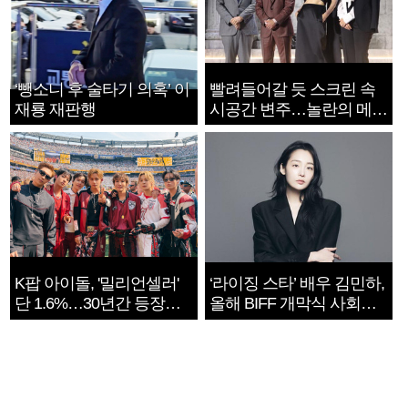
‘뺑소니 후 술타기 의혹’ 이
빨려들어갈 듯 스크린 속
재룡 재판행
시공간 변주…놀란의 메시
지는 ‘전쟁 속죄’
K팝 아이돌, '밀리언셀러'
‘라이징 스타’ 배우 김민하,
단 1.6%…30년간 등장
올해 BIFF 개막식 사회자
1182개팀 전수조사
확정