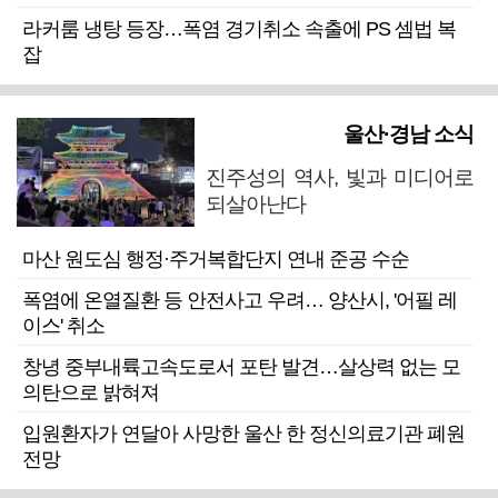
라커룸 냉탕 등장…폭염 경기취소 속출에 PS 셈법 복
잡
울산·경남 소식
진주성의 역사, 빛과 미디어로
되살아난다
마산 원도심 행정·주거복합단지 연내 준공 수순
폭염에 온열질환 등 안전사고 우려… 양산시, '어필 레
이스' 취소
창녕 중부내륙고속도로서 포탄 발견…살상력 없는 모
의탄으로 밝혀져
입원환자가 연달아 사망한 울산 한 정신의료기관 폐원
전망