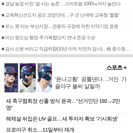
■ 경남 농정 비전 ‘잘 사는 농촌’…스마트팜 1000㏊까지 늘린다
■ 교육혁신선도지 공모 코앞인데…구·군 난색에 교육청 ‘쩔쩔’
■ 르노 못 타는 부산시장…관용차 규정에 막힌 지역기업 응원
■ 마산 원도심 행정·주거복합단지 연내 준공 수순
■ 검사 신분 버리고 직급하향(10년 이하 저연차 검사)…檢 중수청행 기피
스포츠 +
‘윤나고황’ 꿈틀댄다…거인 가
을야구 불씨 살릴까
새 축구협회장 선출 방식 윤곽…“선거인단 192→2만
명”
해체설 뒤집은 LIV 골프…새 투자자 확보 ‘기사회생’
프로야구 취소…11일부터 재개