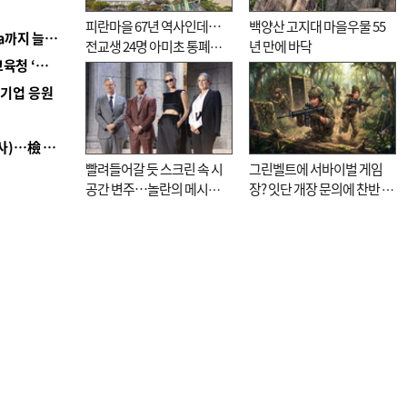
피란마을 67년 역사인데…
백양산 고지대 마을우물 55
■ 경남 농정 비전 ‘잘 사는 농촌’…스마트팜 1000㏊까지 늘린다
전교생 24명 아미초 통폐합
년 만에 바닥
■ 교육혁신선도지 공모 코앞인데…구·군 난색에 교육청 ‘쩔쩔’
기로
역기업 응원
■ 검사 신분 버리고 직급하향(10년 이하 저연차 검사)…檢 중수청행 기피
빨려들어갈 듯 스크린 속 시
그린벨트에 서바이벌 게임
공간 변주…놀란의 메시지
장? 잇단 개장 문의에 찬반 논
는 ‘전쟁 속죄’
쟁