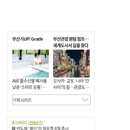
부산기UP! Grade
부산관광 퀀텀 점프…
세계도시서 길을 찾다
AI로 활수산물 폐사율
오사카·교토·나라 ‘간
낮춘 ‘스마트 유통’…
사이’의 힘…관광도 뭉
사막·산악지대 수출
쳐야 흥한다
도전
증시와이드
[전체보기]
韓 반도체 ‘확신’이 좌우할 8월 증시