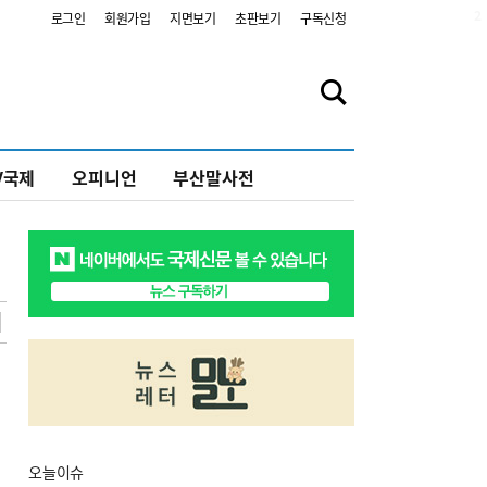
2
로그인
회원가입
지면보기
초판보기
구독신청
V국제
오피니언
부산말사전
오늘
이슈