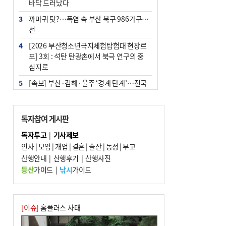
바닥 드러났다
3
까마귀 탓?…폭염 속 부산 북구 986가구 정
전
4
[2026 부산청소년극지체험탐험대 현장르
포] 3회 : 석탄 탄광촌에서 북극 연구의 중
심지로
5
[속보] 부산·김해·울주 ‘경계 단계’…전국
48개 시군 가뭄
6
부산·울산·경남 폭염 속 소나기·비…무더
독자참여 게시판
위는 지속
독자투고
|
기사제보
7
‘혐오표현’ 쓰면 지방공무원 최대 파면까지
인사
|
모임
|
개업
|
결혼
|
출산
|
동정
|
부고
중징계
산행안내
|
산행후기
|
산행사진
8
이임생, 홍명보 선임 독단적 결정 아냐…면
등산
가이드
|
낚시
가이드
담 메모 제출
9
부산 해운대구 아파트 14층서 불…실외기
과열 추정
[이슈]
홈플러스 사태
10
경찰가족 관련 사건 45건…그동안 파악조