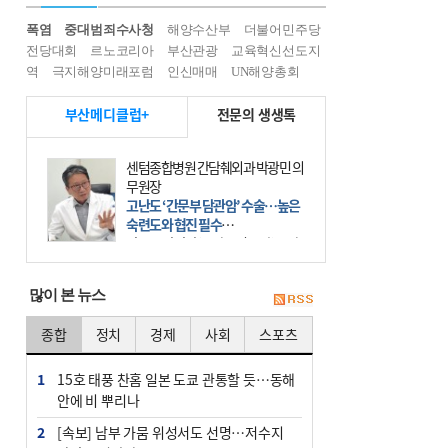
폭염
중대범죄수사청
해양수산부
더불어민주당
전당대회
르노코리아
부산관광
교육혁신선도지
역
극지해양미래포럼
인신매매
UN해양총회
부산메디클럽+
전문의 생생톡
센텀종합병원 간담췌외과 박광민 의
무원장
고난도 ‘간문부 담관암’ 수술…높은
숙련도와 협진 필수
간문부 담관암(클라츠킨 종양)은 좌
우 간에서 나오는, 담관(담즙 배출 경
로)이 합쳐지는 부위인 ‘간문부(肝門
많이 본 뉴스
部)’에 생기는 악성 종양이다. 간동맥
문맥 림프절 담
종합
정치
경제
사회
스포츠
1
15호 태풍 찬홈 일본 도쿄 관통할 듯…동해
안에 비 뿌리나
2
[속보] 남부 가뭄 위성서도 선명…저수지