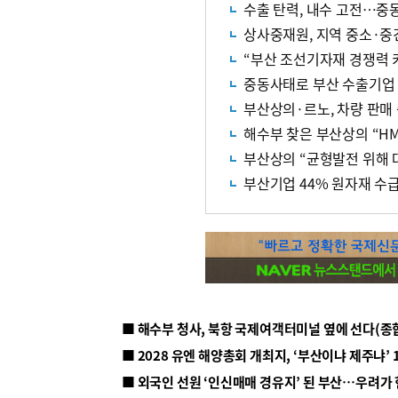
수출 탄력, 내수 고전…중
상사중재원, 지역 중소·중
“부산 조선기자재 경쟁력
중동사태로 부산 수출기업 7
부산상의·르노, 차량 판매 
해수부 찾은 부산상의 “H
부산상의 “균형발전 위해 
부산기업 44% 원자재 수
■ 해수부 청사, 북항 국제여객터미널 옆에 선다(종
■ 2028 유엔 해양총회 개최지, ‘부산이냐 제주냐’ 
■ 외국인 선원 ‘인신매매 경유지’ 된 부산…우려가