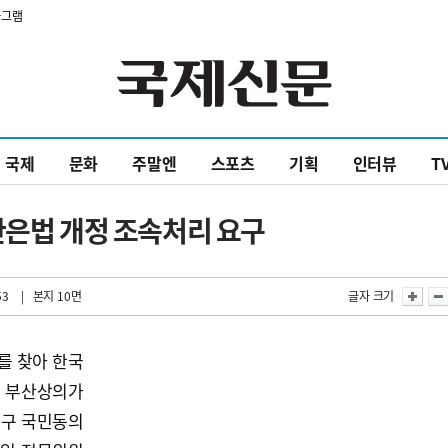
타그램
국제
문화
주말엔
스포츠
기획
인터뷰
T
산은법 개정 조속처리 요구
53
| 본지 10면
글자 크기
를 찾아 한국
 부산상의가
촉구 국민동의