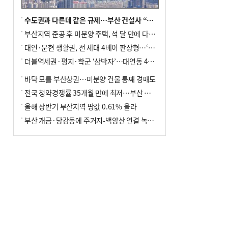
수도권과 다른데 같은 규제…부산 건설사 “쓰러지기 직전”
부산지역 준공 후 미분양 주택, 석 달 만에 다시 3000가구 넘어서
대연·문현 생활권, 전 세대 4베이 판상형…‘더샵 트리센트’ 내달 분양
더블역세권·평지·학군 ‘삼박자’…대연동 42층 브랜드 단지
바닥 모를 부산상권…미분양 건물 통째 경매도
전국 청약경쟁률 35개월 만에 최저…부산 미분양 ‘적체’ 심화
올해 상반기 부산지역 땅값 0.61% 올라
부산 개금·당감동에 주거지-백양산 연결 녹지 조성