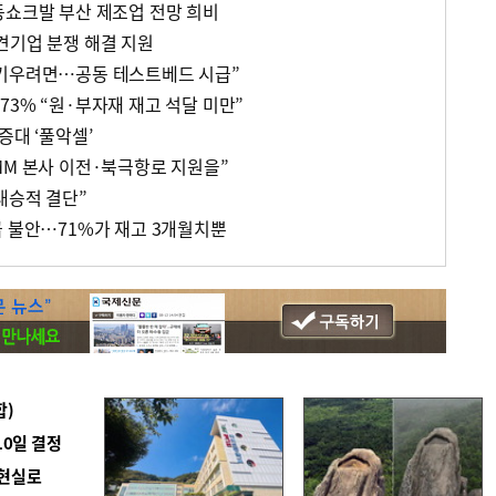
동쇼크발 부산 제조업 전망 희비
견기업 분쟁 해결 지원
 키우려면…공동 테스트베드 시급”
3% “원·부자재 재고 석달 미만”
증대 ‘풀악셀’
MM 본사 이전·북극항로 지원을”
대승적 결단”
급 불안…71%가 재고 3개월치뿐
합)
10일 결정
 현실로