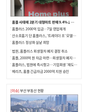
차 안해
홈플 사태에 2분기 대형마트 판매 9.4%↓…백화점은 14.8%↑
홈플러스 2000억 입금…7일 영업재개
산소호흡기 단 홈플러스, ‘트레이더 조’ 모델로 살아날까
홈플러스 정상화 실낱 희망
법원, 홈플러스 회생절차 폐지 결정 취소
홈플, 2000억 원 자금 마련…회생절차 폐지에 즉시항고(종합)
홈플러스, 법원에 즉시항고…기업회생 ‘재도전’
메리츠, 홈플 긴급자금 2000억 지원 승인
[이슈]
부산 부동산 현황