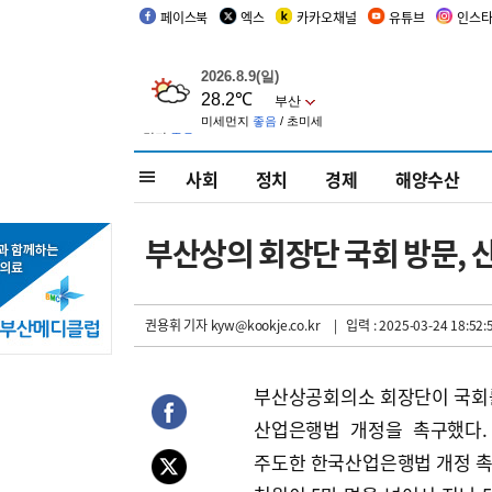
페이스북
엑스
카카오채널
유튜브
인스
사회
정치
경제
해양수산
부산상의 회장단 국회 방문, 
권용휘 기자
kyw@kookje.co.kr
| 입력 : 2025-03-24 18:52:
부산상공회의소 회장단이 국회
산업은행법 개정을 촉구했다.
주도한 한국산업은행법 개정 