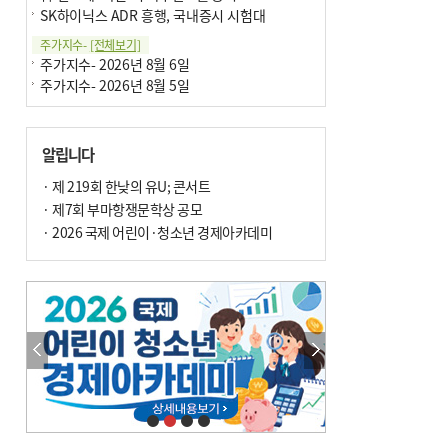
SK하이닉스 ADR 흥행, 국내증시 시험대
주가지수-
[전체보기]
주가지수- 2026년 8월 6일
주가지수- 2026년 8월 5일
알립니다
· 제 219회 한낮의 유U; 콘서트
· 제7회 부마항쟁문학상 공모
· 2026 국제 어린이·청소년 경제아카데미