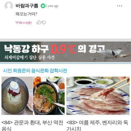
시인 최원준의 음식문화 잡학사전
<84> 관문과 환대, 부산 역전
<83> 여름 제주, 벤자리와 독
음식
가시치