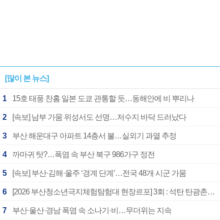
[많이 본 뉴스]
1
15호 태풍 찬홈 일본 도쿄 관통할 듯…동해안에 비 뿌리나
2
[속보] 남부 가뭄 위성서도 선명…저수지 바닥 드러났다
3
부산 해운대구 아파트 14층서 불…실외기 과열 추정
4
까마귀 탓?…폭염 속 부산 북구 986가구 정전
5
[속보] 부산·김해·울주 ‘경계 단계’…전국 48개 시군 가뭄
6
[2026 부산청소년극지체험탐험대 현장르포] 3회 : 석탄 탄광촌에서 북극 연구의 중심지로
7
부산·울산·경남 폭염 속 소나기·비…무더위는 지속