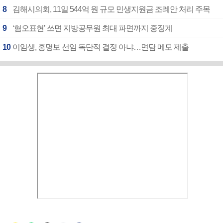
8
김해시의회, 11일 544억 원 규모 민생지원금 조례안 처리 주목
9
‘혐오표현’ 쓰면 지방공무원 최대 파면까지 중징계
10
이임생, 홍명보 선임 독단적 결정 아냐…면담 메모 제출