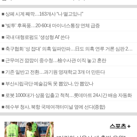
■ 상폐 시계 째깍…163개사 “나 떨고있니”
■ ‘빚투’ 후폭풍…20·60대 마이너스통장 연체 급증
■ 국내 대형로펌도 ‘생성형 AI’ 쓴다
■ 축구협회 ‘성 접대’ 의혹 일파만파…日도 의혹 연루 거론 심판 2명 조사
■ 근무여건 깜깜이 중수청…檢수사관 이직 놓고 혼란
■ 기존 일반고 전환…과기원 영재학교 3개 더 만든다
■ 부산시립극단 예술감독 못 뽑았나, 안 뽑았나
■ 로봇 1000대가 상품 입출고 척척…롯데마트 24시간 배송 자동화
■ 해수부 청사, 북항 국제여객터미널 옆에 선다(종합)
스포츠 +