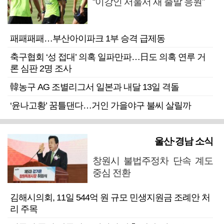
“이강인 서울서 새 출발 응원”
패패패패…부산아이파크 1부 승격 급제동
축구협회 ‘성 접대’ 의혹 일파만파…日도 의혹 연루 거
론 심판 2명 조사
韓농구 AG 조별리그서 일본과 내달 13일 격돌
‘윤나고황’ 꿈틀댄다…거인 가을야구 불씨 살릴까
울산·경남 소식
창원시 불법주정차 단속 계도
중심 전환
김해시의회, 11일 544억 원 규모 민생지원금 조례안 처
리 주목