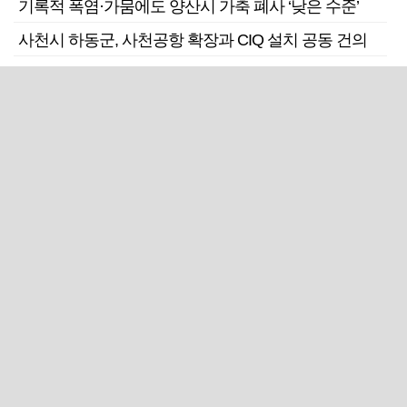
기록적 폭염·가뭄에도 양산시 가축 폐사 ‘낮은 수준’
사천시 하동군, 사천공항 확장과 CIQ 설치 공동 건의
고성군의회, 국외출장비 3800만 원 전액 삭감 '군민에
환원'
근교산
주말엔&라이프
근교산&그너머…상주·문경
폭염보다 더 뜨거워라…100
청화산~시루봉
일을 붉게 불태울 ‘선비정신’
피었네