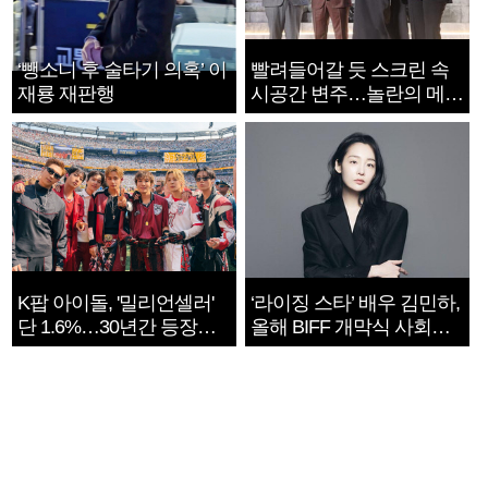
‘뺑소니 후 술타기 의혹’ 이
빨려들어갈 듯 스크린 속
재룡 재판행
시공간 변주…놀란의 메시
지는 ‘전쟁 속죄’
K팝 아이돌, '밀리언셀러'
‘라이징 스타’ 배우 김민하,
단 1.6%…30년간 등장
올해 BIFF 개막식 사회자
1182개팀 전수조사
확정