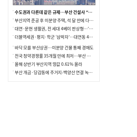
수도권과 다른데 같은 규제…부산 건설사 “쓰러지기 직전”
부산지역 준공 후 미분양 주택, 석 달 만에 다시 3000가구 넘어서
대연·문현 생활권, 전 세대 4베이 판상형…‘더샵 트리센트’ 내달 분양
더블역세권·평지·학군 ‘삼박자’…대연동 42층 브랜드 단지
바닥 모를 부산상권…미분양 건물 통째 경매도
전국 청약경쟁률 35개월 만에 최저…부산 미분양 ‘적체’ 심화
올해 상반기 부산지역 땅값 0.61% 올라
부산 개금·당감동에 주거지-백양산 연결 녹지 조성