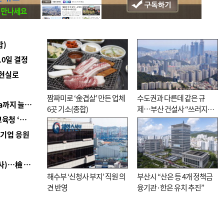
합)
10일 결정
 현실로
짬짜미로 ‘金겹살’ 만든 업체
수도권과 다른데 같은 규
■ 경남 농정 비전 ‘잘 사는 농촌’…스마트팜 1000㏊까지 늘린다
6곳 기소(종합)
제…부산 건설사 “쓰러지기
■ 교육혁신선도지 공모 코앞인데…구·군 난색에 교육청 ‘쩔쩔’
직전”
역기업 응원
■ 검사 신분 버리고 직급하향(10년 이하 저연차 검사)…檢 중수청행 기피
해수부 ‘신청사 부지’ 직원 의
부산시 “산은 등 4개 정책금
견 반영
융기관·한은 유치 추진”