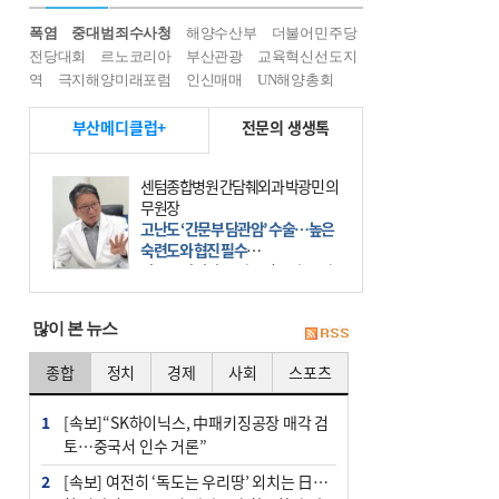
폭염
중대범죄수사청
해양수산부
더불어민주당
전당대회
르노코리아
부산관광
교육혁신선도지
역
극지해양미래포럼
인신매매
UN해양총회
부산메디클럽+
전문의 생생톡
센텀종합병원 간담췌외과 박광민 의
무원장
고난도 ‘간문부 담관암’ 수술…높은
숙련도와 협진 필수
간문부 담관암(클라츠킨 종양)은 좌
우 간에서 나오는, 담관(담즙 배출 경
로)이 합쳐지는 부위인 ‘간문부(肝門
많이 본 뉴스
部)’에 생기는 악성 종양이다. 간동맥
문맥 림프절 담
종합
정치
경제
사회
스포츠
1
[속보]“SK하이닉스, 中패키징공장 매각 검
토…중국서 인수 거론”
2
[속보] 여전히 ‘독도는 우리땅’ 외치는 日…