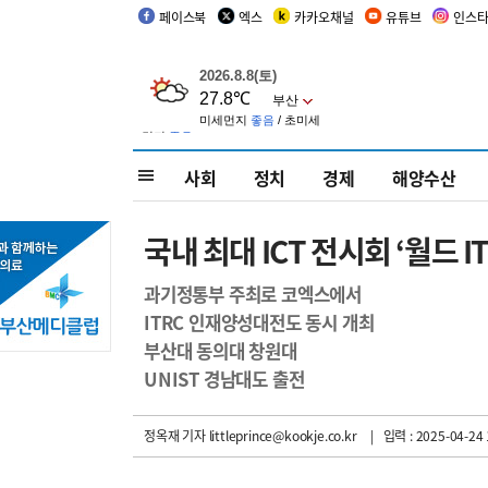
페이스북
엑스
카카오채널
유튜브
인스
사회
정치
경제
해양수산
국내 최대 ICT 전시회 ‘월드 
과기정통부 주최로 코엑스에서
ITRC 인재양성대전도 동시 개최
부산대 동의대 창원대
UNIST 경남대도 출전
정옥재 기자
littleprince@kookje.co.kr
| 입력 : 2025-04-24 