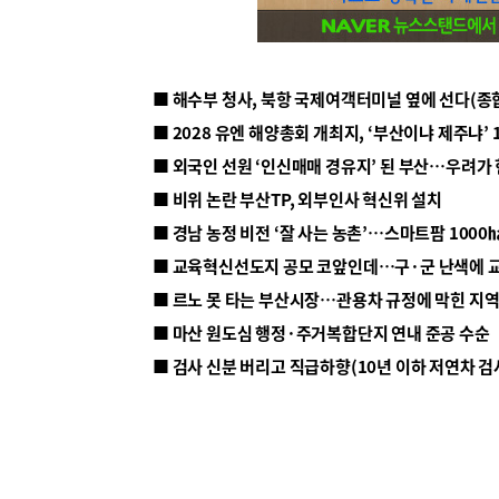
■ 해수부 청사, 북항 국제여객터미널 옆에 선다(종
■ 2028 유엔 해양총회 개최지, ‘부산이냐 제주냐’ 
■ 외국인 선원 ‘인신매매 경유지’ 된 부산…우려가
■ 비위 논란 부산TP, 외부인사 혁신위 설치
■ 르노 못 타는 부산시장…관용차 규정에 막힌 지
■ 마산 원도심 행정·주거복합단지 연내 준공 수순