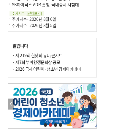
SK하이닉스 ADR 흥행, 국내증시 시험대
주가지수-
[전체보기]
주가지수- 2026년 8월 6일
주가지수- 2026년 8월 5일
알립니다
· 제 219회 한낮의 유U; 콘서트
· 제7회 부마항쟁문학상 공모
· 2026 국제 어린이·청소년 경제아카데미