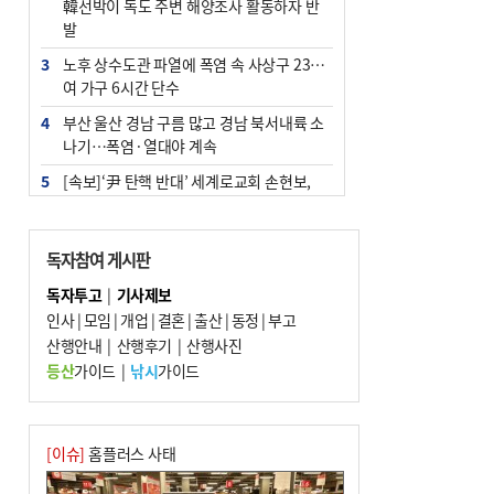
韓선박이 독도 주변 해양조사 활동하자 반
발
3
노후 상수도관 파열에 폭염 속 사상구 2300
여 가구 6시간 단수
4
부산 울산 경남 구름 많고 경남 북서내륙 소
나기…폭염·열대야 계속
5
[속보]‘尹 탄핵 반대’ 세계로교회 손현보,
백악관서 트럼프 접견
6
‘탄약 부족 사태’ 보도에 격노한 트럼프…
독자참여 게시판
군사기밀 유출자 색출 지시
독자투고
|
기사제보
7
부산 주유소 휘발유 평균가 ℓ당 1849원…
인사
|
모임
|
개업
|
결혼
|
출산
|
동정
|
부고
전주보다 3원 ↓
산행안내
|
산행후기
|
산행사진
8
[속보] ‘심판 성접대’ 논란 축구협회 공식 사
등산
가이드
|
낚시
가이드
과…“현재는 부적절 행위 없어”
9
1236회 로또 1등 11명…당첨금 각 24억4
000만 원
[이슈]
홈플러스 사태
10
서울 중랑구서 흉기 난동…60대 남성 2명