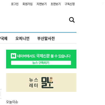
2
로그인
회원가입
지면보기
초판보기
구독신청
V국제
오피니언
부산말사전
오늘
이슈