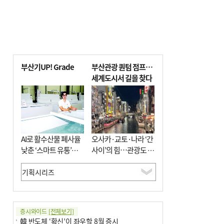
부산기UP! Grade
부산관광 퀀텀 점프…
세계도시서 길을 찾다
AI로 활수산물 폐사율
오사카·교토·나라 ‘간
낮춘 ‘스마트 유통’…
사이’의 힘…관광도 뭉
사막·산악지대 수출
쳐야 흥한다
도전
증시와이드
[전체보기]
韓 반도체 ‘확신’이 좌우할 8월 증시