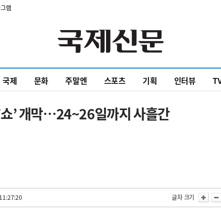
타그램
국제
문화
주말엔
스포츠
기획
인터뷰
T
IT쇼’ 개막…24~26일까지 사흘간
11:27:20
글자 크기