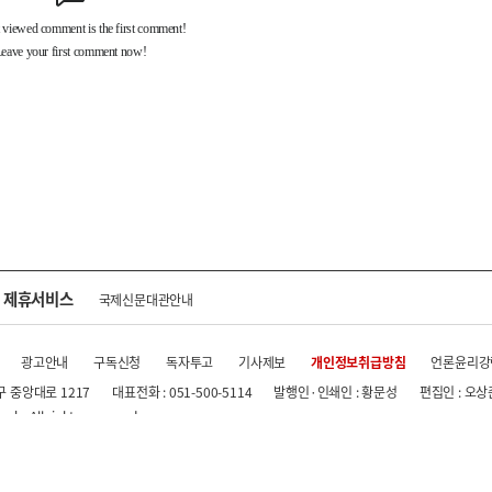
제휴서비스
국제신문대관안내
광고안내
구독신청
독자투고
기사제보
개인정보취급방침
언론윤리강
구 중앙대로 1217
대표전화 : 051-500-5114
발행인·인쇄인 : 황문성
편집인 : 오상
.kr All rights reserved.