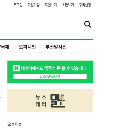
2
로그인
회원가입
지면보기
초판보기
구독신청
V국제
오피니언
부산말사전
오늘
이슈