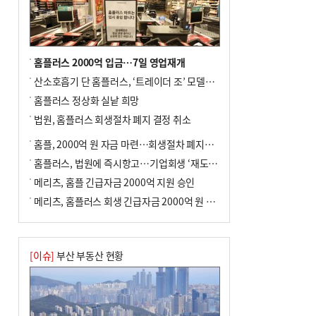
전닉스 ETF 이후 발생"
홈플러스 2000억 입금…7일 영업재개
산소호흡기 단 홈플러스, ‘트레이더 조’ 모델로 살아날까
홈플러스 정상화 실낱 희망
법원, 홈플러스 회생절차 폐지 결정 취소
홈플, 2000억 원 자금 마련…회생절차 폐지에 즉시항고(종합)
홈플러스, 법원에 즉시항고…기업회생 ‘재도전’
메리츠, 홈플 긴급자금 2000억 지원 승인
메리츠, 홈플러스 회생 긴급자금 2000억 원 지원 승인
[이슈]
부산 부동산 현황