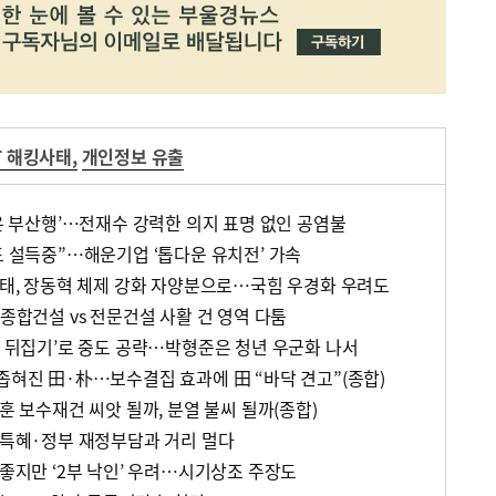
T 해킹사태
,
개인정보 유출
산은 부산행’…전재수 강력한 의지 표명 없인 공염불
도 설득중”…해운기업 ‘톱다운 유치전’ 가속
 사태, 장동혁 체제 강화 자양분으로…국힘 우경화 우려도
…종합건설 vs 전문건설 사활 건 영역 다툼
정 뒤집기’로 중도 공략…박형준은 청년 우군화 나서
좁혀진 田·朴…보수결집 효과에 田 “바닥 견고”(종합)
동훈 보수재건 씨앗 될까, 분열 불씨 될까(종합)
, 특혜·정부 재정부담과 거리 멀다
 좋지만 ‘2부 낙인’ 우려…시기상조 주장도