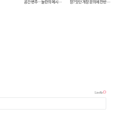
공간 변주…놀란의 메시지
장? 잇단 개장 문의에 찬반 논
는 ‘전쟁 속죄’
쟁