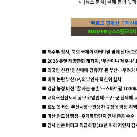
[뉴스 분석] 올해 통합 못
■ 해수부 청사, 북항 국제여객터미널 옆에 선다(종
■ 2028 유엔 해양총회 개최지, ‘부산이냐 제주냐’ 
■ 외국인 선원 ‘인신매매 경유지’ 된 부산…우려가
■ 비위 논란 부산TP, 외부인사 혁신위 설치
■ 르노 못 타는 부산시장…관용차 규정에 막힌 지
■ 마산 원도심 행정·주거복합단지 연내 준공 수순