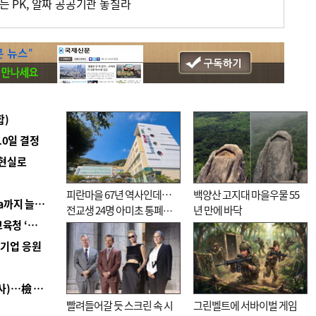
하는 PK, 알짜 공공기관 놓칠라
합)
10일 결정
 현실로
피란마을 67년 역사인데…
백양산 고지대 마을우물 55
■ 경남 농정 비전 ‘잘 사는 농촌’…스마트팜 1000㏊까지 늘린다
전교생 24명 아미초 통폐합
년 만에 바닥
■ 교육혁신선도지 공모 코앞인데…구·군 난색에 교육청 ‘쩔쩔’
기로
역기업 응원
■ 검사 신분 버리고 직급하향(10년 이하 저연차 검사)…檢 중수청행 기피
빨려들어갈 듯 스크린 속 시
그린벨트에 서바이벌 게임