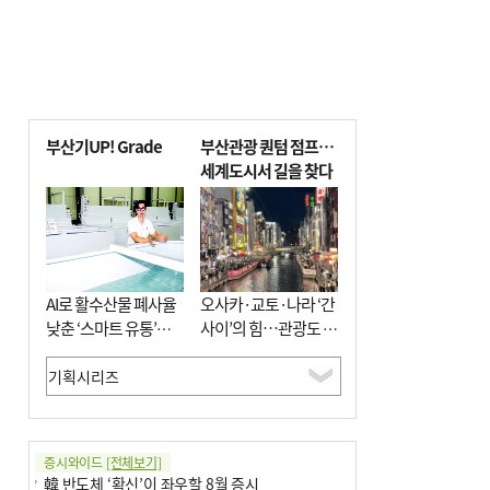
부산기UP! Grade
부산관광 퀀텀 점프…
세계도시서 길을 찾다
AI로 활수산물 폐사율
오사카·교토·나라 ‘간
낮춘 ‘스마트 유통’…
사이’의 힘…관광도 뭉
사막·산악지대 수출
쳐야 흥한다
도전
증시와이드
[전체보기]
韓 반도체 ‘확신’이 좌우할 8월 증시