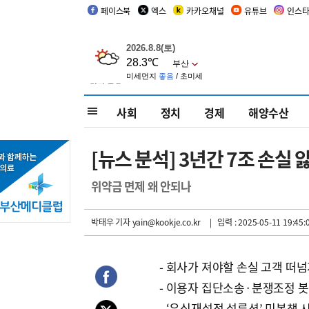
페이스북
엑스
카카오채널
유튜브
인스
사회
정치
경제
해양수산
[뉴스 분석] 3년간 7조 손실
위약금 면제 왜 안되나
박태우 기자
yain@kookje.co.kr
| 입력 : 2025-05-11 19:45:
- 회사가 져야할 손실 고객 떠
- 이용자 집단소송·분쟁조정 
- ‘유심재설정 설류션’ 미봉책 