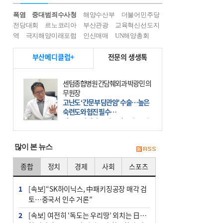
폭염
중대범죄수사청
해양수산부
더불어민주당
전당대회
르노코리아
부산관광
교육혁신선도지
역
극지해양미래포럼
인신매매
UN해양총회
부산메디클럽+
전문의 생생톡
센텀종합병원 간담췌외과 박광민 의
무원장
고난도 ‘간문부 담관암’ 수술…높은
숙련도와 협진 필수
간문부 담관암(클라츠킨 종양)은 좌
우 간에서 나오는, 담관(담즙 배출 경
로)이 합쳐지는 부위인 ‘간문부(肝門
많이 본 뉴스
部)’에 생기는 악성 종양이다. 간동맥
문맥 림프절 담
종합
정치
경제
사회
스포츠
1
[속보]“SK하이닉스, 中패키징공장 매각 검
토…중국서 인수 거론”
2
[속보] 여전히 ‘독도는 우리땅’ 외치는 日…