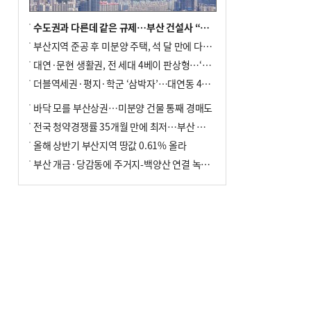
수도권과 다른데 같은 규제…부산 건설사 “쓰러지기 직전”
부산지역 준공 후 미분양 주택, 석 달 만에 다시 3000가구 넘어서
대연·문현 생활권, 전 세대 4베이 판상형…‘더샵 트리센트’ 내달 분양
더블역세권·평지·학군 ‘삼박자’…대연동 42층 브랜드 단지
바닥 모를 부산상권…미분양 건물 통째 경매도
전국 청약경쟁률 35개월 만에 최저…부산 미분양 ‘적체’ 심화
올해 상반기 부산지역 땅값 0.61% 올라
부산 개금·당감동에 주거지-백양산 연결 녹지 조성