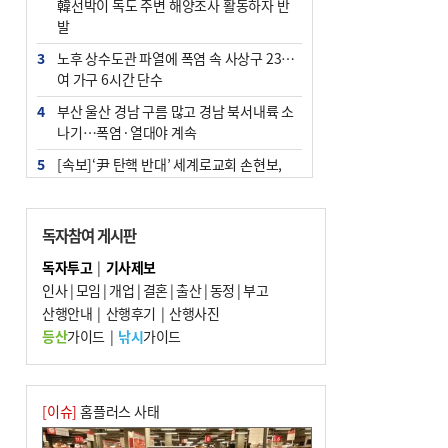
韓선박이 독도 주변 해양조사 활동하자 반
발
3
노후 상수도관 파열에 폭염 속 사상구 2300
여 가구 6시간 단수
4
부산 울산 경남 구름 많고 경남 북서내륙 소
나기…폭염·열대야 계속
5
[속보]‘尹 탄핵 반대’ 세계로교회 손현보,
백악관서 트럼프 접견
6
‘탄약 부족 사태’ 보도에 격노한 트럼프…
독자참여 게시판
군사기밀 유출자 색출 지시
독자투고
|
기사제보
7
부산 주유소 휘발유 평균가 ℓ당 1849원…
인사
|
모임
|
개업
|
결혼
|
출산
|
동정
|
부고
전주보다 3원 ↓
산행안내
|
산행후기
|
산행사진
8
[속보] ‘심판 성접대’ 논란 축구협회 공식 사
등산
가이드
|
낚시
가이드
과…“현재는 부적절 행위 없어”
9
서울 중랑구서 흉기 난동…60대 남성 2명
사망
[이슈]
홈플러스 사태
10
"올해 코스피 사이드카 43회 중 25회는 삼