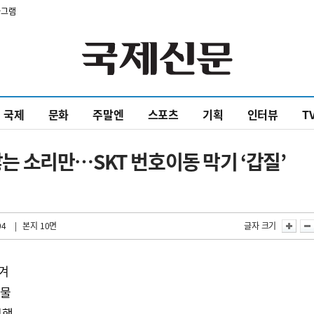
타그램
국제
문화
주말엔
스포츠
기획
인터뷰
T
 앓는 소리만…SKT 번호이동 막기 ‘갑질’
04
| 본지 10면
글자 크기
넘겨
봇물
시행