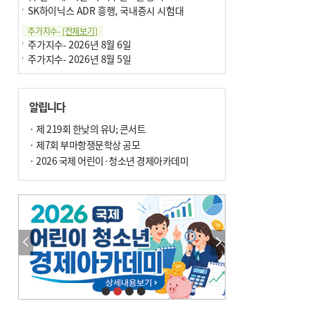
SK하이닉스 ADR 흥행, 국내증시 시험대
주가지수-
[전체보기]
주가지수- 2026년 8월 6일
주가지수- 2026년 8월 5일
알립니다
· 제 219회 한낮의 유U; 콘서트
· 제7회 부마항쟁문학상 공모
· 2026 국제 어린이·청소년 경제아카데미