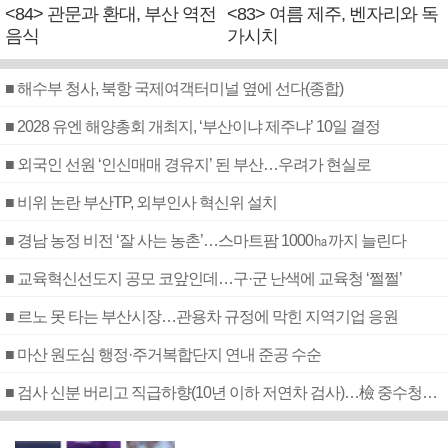
<84> 관문과 환대, 부산 역전
<83> 여름 제주, 벤자리와 독
음식
가시치
■ 해수부 청사, 북항 국제여객터미널 옆에 선다(종합)
■ 2028 유엔 해양총회 개최지, ‘부산이냐 제주냐’ 10일 결정
■ 외국인 선원 ‘인신매매 경유지’ 된 부산…우려가 현실로
■ 비위 논란 부산TP, 외부인사 혁신위 설치
■ 경남 농정 비전 ‘잘 사는 농촌’…스마트팜 1000㏊까지 늘린다
■ 교육혁신선도지 공모 코앞인데…구·군 난색에 교육청 ‘쩔쩔’
■ 르노 못 타는 부산시장…관용차 규정에 막힌 지역기업 응원
■ 마산 원도심 행정·주거복합단지 연내 준공 수순
■ 검사 신분 버리고 직급하향(10년 이하 저연차 검사)…檢 중수청행 기피