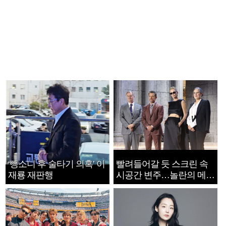
‘뺑소니 후 술타기 의혹’ 이
빨려들어갈 듯 스크린 속
재룡 재판행
시공간 변주…놀란의 메시
지는 ‘전쟁 속죄’