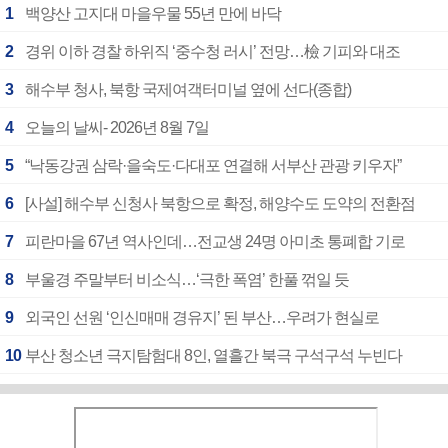
1
백양산 고지대 마을우물 55년 만에 바닥
2
경위 이하 경찰 하위직 ‘중수청 러시’ 전망…檢 기피와 대조
3
해수부 청사, 북항 국제여객터미널 옆에 선다(종합)
4
오늘의 날씨- 2026년 8월 7일
5
“낙동강권 삼락·을숙도·다대포 연결해 서부산 관광 키우자”
6
[사설] 해수부 신청사 북항으로 확정, 해양수도 도약의 전환점
7
피란마을 67년 역사인데…전교생 24명 아미초 통폐합 기로
8
부울경 주말부터 비소식…‘극한 폭염’ 한풀 꺾일 듯
9
외국인 선원 ‘인신매매 경유지’ 된 부산…우려가 현실로
10
부산 청소년 극지탐험대 8인, 열흘간 북극 구석구석 누빈다