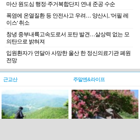
마산 원도심 행정·주거복합단지 연내 준공 수순
폭염에 온열질환 등 안전사고 우려… 양산시, '어필 레
이스' 취소
창녕 중부내륙고속도로서 포탄 발견…살상력 없는 모
의탄으로 밝혀져
입원환자가 연달아 사망한 울산 한 정신의료기관 폐원
전망
근교산
주말엔&라이프
근교산&그너머…상주·문경
폭염보다 더 뜨거워라…100