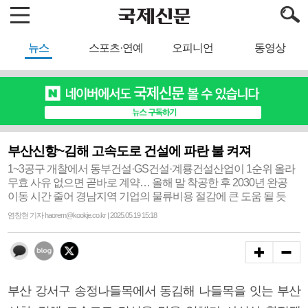
뉴스
스포츠·연예
오피니언
동영상
부산신항~김해 고속도로 건설에 파란 불 켜져
1~3공구 개찰에서 동부건설·GS건설·계룡건설산업이 1순위 올라
무효 사유 없으면 곧바로 계약… 올해 말 착공한 후 2030년 완공
이동 시간 줄어 경남지역 기업의 물류비용 절감에 큰 도움 될 듯
염창현 기자 haorem@kookje.co.kr | 2025.05.19 15:18
부산 강서구 송정나들목에서 동김해 나들목을 잇는 부산