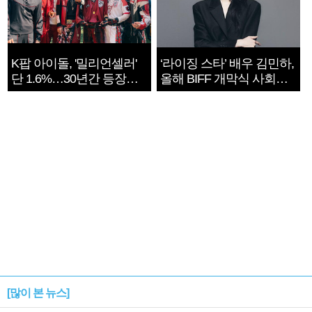
K팝 아이돌, '밀리언셀러'
‘라이징 스타’ 배우 김민하,
단 1.6%…30년간 등장
올해 BIFF 개막식 사회자
1182개팀 전수조사
확정
[많이 본 뉴스]