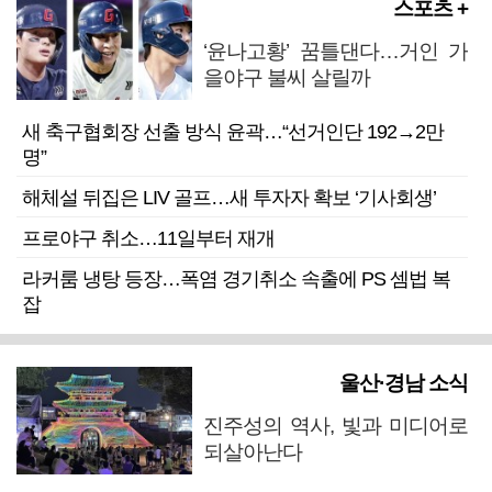
스포츠 +
‘윤나고황’ 꿈틀댄다…거인 가
을야구 불씨 살릴까
새 축구협회장 선출 방식 윤곽…“선거인단 192→2만
명”
해체설 뒤집은 LIV 골프…새 투자자 확보 ‘기사회생’
프로야구 취소…11일부터 재개
라커룸 냉탕 등장…폭염 경기취소 속출에 PS 셈법 복
잡
울산·경남 소식
진주성의 역사, 빛과 미디어로
되살아난다