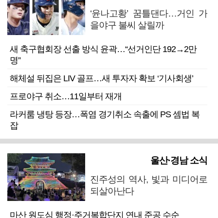
‘윤나고황’ 꿈틀댄다…거인 가
을야구 불씨 살릴까
새 축구협회장 선출 방식 윤곽…“선거인단 192→2만
명”
해체설 뒤집은 LIV 골프…새 투자자 확보 ‘기사회생’
프로야구 취소…11일부터 재개
라커룸 냉탕 등장…폭염 경기취소 속출에 PS 셈법 복
잡
울산·경남 소식
진주성의 역사, 빛과 미디어로
되살아난다
마산 원도심 행정·주거복합단지 연내 준공 수순