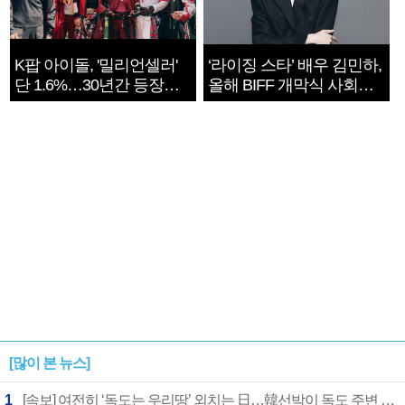
K팝 아이돌, '밀리언셀러'
‘라이징 스타’ 배우 김민하,
단 1.6%…30년간 등장
올해 BIFF 개막식 사회자
1182개팀 전수조사
확정
[많이 본 뉴스]
1
[속보] 여전히 ‘독도는 우리땅’ 외치는 日…韓선박이 독도 주변 해양조사 활동하자 반발