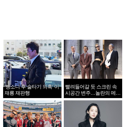
‘뺑소니 후 술타기 의혹’ 이
빨려들어갈 듯 스크린 속
재룡 재판행
시공간 변주…놀란의 메시
지는 ‘전쟁 속죄’