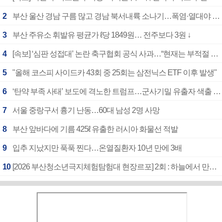
2
부산 울산 경남 구름 많고 경남 북서내륙 소나기…폭염·열대야 계속
3
부산 주유소 휘발유 평균가 ℓ당 1849원… 전주보다 3원 ↓
4
[속보] ‘심판 성접대’ 논란 축구협회 공식 사과…“현재는 부적절 행위 없어”
5
"올해 코스피 사이드카 43회 중 25회는 삼전닉스 ETF 이후 발생"
6
‘탄약 부족 사태’ 보도에 격노한 트럼프…군사기밀 유출자 색출 지시
7
서울 중랑구서 흉기 난동…60대 남성 2명 사망
8
부산 앞바다에 기름 425ℓ 유출한 러시아 화물선 적발
9
입추 지났지만 푹푹 찐다…온열질환자 10년 만에 3배
10
[2026 부산청소년극지체험탐험대 현장르포] 2회 : 하늘에서 만난 얼음의 나라