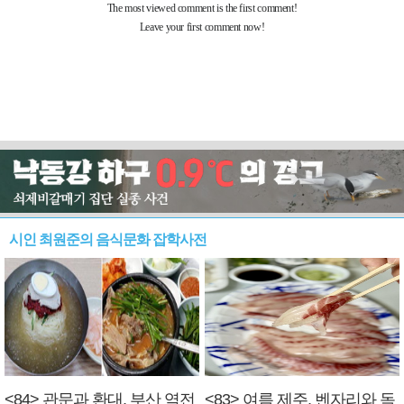
시인 최원준의 음식문화 잡학사전
<84> 관문과 환대, 부산 역전
<83> 여름 제주, 벤자리와 독