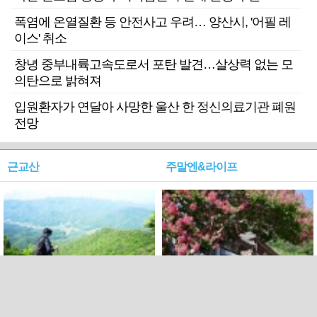
폭염에 온열질환 등 안전사고 우려… 양산시, '어필 레
이스' 취소
창녕 중부내륙고속도로서 포탄 발견…살상력 없는 모
의탄으로 밝혀져
입원환자가 연달아 사망한 울산 한 정신의료기관 폐원
전망
근교산
주말엔&라이프
근교산&그너머…상주·문경
폭염보다 더 뜨거워라…100
청화산~시루봉
일을 붉게 불태울 ‘선비정신’