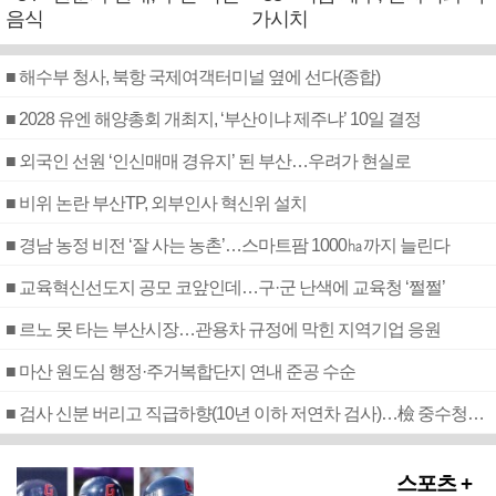
음식
가시치
■ 해수부 청사, 북항 국제여객터미널 옆에 선다(종합)
■ 2028 유엔 해양총회 개최지, ‘부산이냐 제주냐’ 10일 결정
■ 외국인 선원 ‘인신매매 경유지’ 된 부산…우려가 현실로
■ 비위 논란 부산TP, 외부인사 혁신위 설치
■ 경남 농정 비전 ‘잘 사는 농촌’…스마트팜 1000㏊까지 늘린다
■ 교육혁신선도지 공모 코앞인데…구·군 난색에 교육청 ‘쩔쩔’
■ 르노 못 타는 부산시장…관용차 규정에 막힌 지역기업 응원
■ 마산 원도심 행정·주거복합단지 연내 준공 수순
■ 검사 신분 버리고 직급하향(10년 이하 저연차 검사)…檢 중수청행 기피
스포츠 +