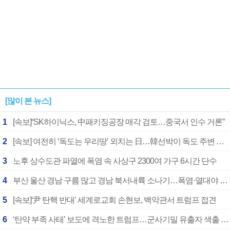
[많이 본 뉴스]
1
[속보]“SK하이닉스, 中패키징공장 매각 검토…중국서 인수 거론”
2
[속보] 여전히 ‘독도는 우리땅’ 외치는 日…韓선박이 독도 주변 해양조사 활동하자 반발
3
노후 상수도관 파열에 폭염 속 사상구 2300여 가구 6시간 단수
4
부산 울산 경남 구름 많고 경남 북서내륙 소나기…폭염·열대야 계속
5
[속보]‘尹 탄핵 반대’ 세계로교회 손현보, 백악관서 트럼프 접견
6
‘탄약 부족 사태’ 보도에 격노한 트럼프…군사기밀 유출자 색출 지시