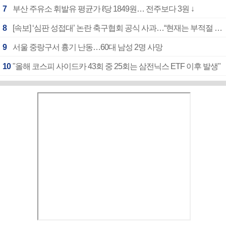
7
부산 주유소 휘발유 평균가 ℓ당 1849원… 전주보다 3원 ↓
8
[속보] ‘심판 성접대’ 논란 축구협회 공식 사과…“현재는 부적절 행위 없어”
9
서울 중랑구서 흉기 난동…60대 남성 2명 사망
10
"올해 코스피 사이드카 43회 중 25회는 삼전닉스 ETF 이후 발생"