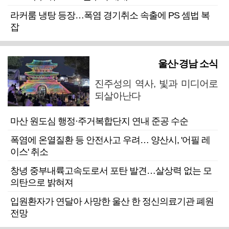
라커룸 냉탕 등장…폭염 경기취소 속출에 PS 셈법 복
잡
울산·경남 소식
진주성의 역사, 빛과 미디어로
되살아난다
마산 원도심 행정·주거복합단지 연내 준공 수순
폭염에 온열질환 등 안전사고 우려… 양산시, '어필 레
이스' 취소
창녕 중부내륙고속도로서 포탄 발견…살상력 없는 모
의탄으로 밝혀져
입원환자가 연달아 사망한 울산 한 정신의료기관 폐원
전망