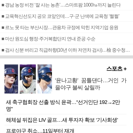
■ 경남 농정 비전 ‘잘 사는 농촌’…스마트팜 1000㏊까지 늘린다
■ 교육혁신선도지 공모 코앞인데…구·군 난색에 교육청 ‘쩔쩔’
■ 르노 못 타는 부산시장…관용차 규정에 막힌 지역기업 응원
■ 마산 원도심 행정·주거복합단지 연내 준공 수순
■ 검사 신분 버리고 직급하향(10년 이하 저연차 검사)…檢 중수청행 기피
스포츠 +
‘윤나고황’ 꿈틀댄다…거인 가
을야구 불씨 살릴까
새 축구협회장 선출 방식 윤곽…“선거인단 192→2만
명”
해체설 뒤집은 LIV 골프…새 투자자 확보 ‘기사회생’
프로야구 취소…11일부터 재개