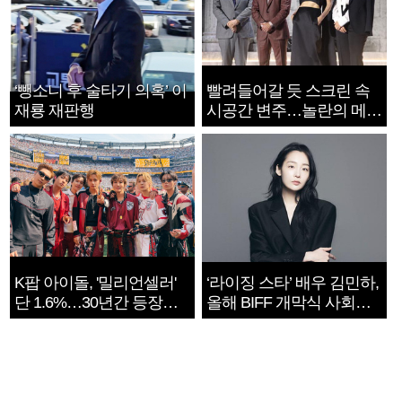
‘뺑소니 후 술타기 의혹’ 이
빨려들어갈 듯 스크린 속
재룡 재판행
시공간 변주…놀란의 메시
지는 ‘전쟁 속죄’
K팝 아이돌, '밀리언셀러'
‘라이징 스타’ 배우 김민하,
단 1.6%…30년간 등장
올해 BIFF 개막식 사회자
1182개팀 전수조사
확정