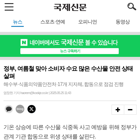
뉴스
스포츠·연예
오피니언
동영상
정부, 여름철 맞아 소비자 수요 많은 수산물 안전 상태
살펴
해수부·식품의약품안전처·17개 지자체, 합동으로 점검 진행
염창현 기자 haorem@kookje.co.kr | 2025.05.25 11:43
기온 상승에 따른 수산물 식중독 사고 예방을 위해 정부가
관계 기관 합동으로 위생 상태를 살핀다.