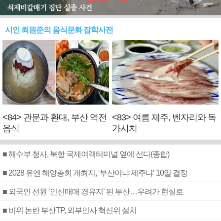
시인 최원준의 음식문화 잡학사전
<84> 관문과 환대, 부산 역전
<83> 여름 제주, 벤자리와 독
음식
가시치
■ 해수부 청사, 북항 국제여객터미널 옆에 선다(종합)
■ 2028 유엔 해양총회 개최지, ‘부산이냐 제주냐’ 10일 결정
■ 외국인 선원 ‘인신매매 경유지’ 된 부산…우려가 현실로
■ 비위 논란 부산TP, 외부인사 혁신위 설치