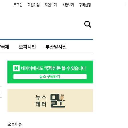
2
로그인
회원가입
지면보기
초판보기
구독신청
V국제
오피니언
부산말사전
오늘
이슈