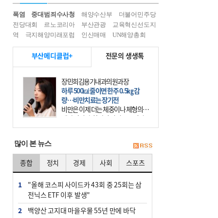
폭염
중대범죄수사청
해양수산부
더불어민주당
전당대회
르노코리아
부산관광
교육혁신선도지
역
극지해양미래포럼
인신매매
UN해양총회
부산메디클럽+
전문의 생생톡
장민희김용기내과의원과장
하루 500㎉ 줄이면 한주 0.5㎏ 감
량…비만치료는 장기전
비만은 이제 더는 체중이나 체형의 문
제가 아니다. 하나의 질병으로 인지
하고 치료와 관리를 해야 한다. 세계
보건기구(WHO)는 이미 1994년 비만
많이 본 뉴스
을 인류의 중요한
종합
정치
경제
사회
스포츠
1
"올해 코스피 사이드카 43회 중 25회는 삼
전닉스 ETF 이후 발생"
2
백양산 고지대 마을우물 55년 만에 바닥