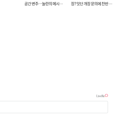
공간 변주…놀란의 메시지
장? 잇단 개장 문의에 찬반 논
는 ‘전쟁 속죄’
쟁