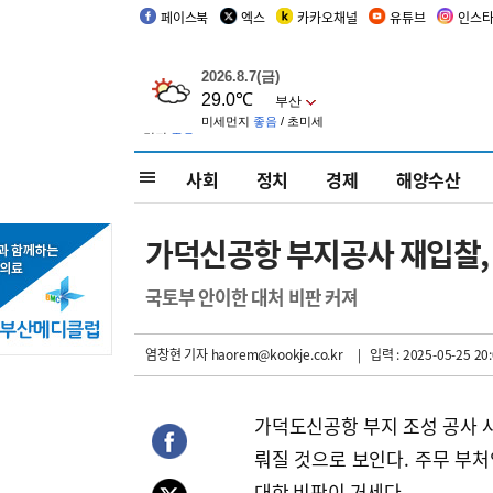
페이스북
엑스
카카오채널
유튜브
인스
사회
정치
경제
해양수산
가덕신공항 부지공사 재입찰, 
국토부 안이한 대처 비판 커져
염창현 기자
haorem@kookje.co.kr
| 입력 : 2025-05-25 20:
가덕도신공항 부지 조성 공사 사
뤄질 것으로 보인다. 주무 부
대한 비판이 거세다.