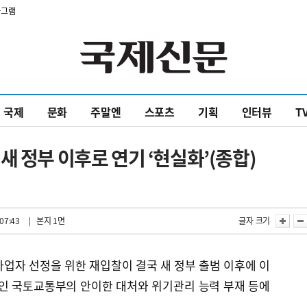
타그램
국제
문화
주말엔
스포츠
기획
인터뷰
T
새 정부 이후로 연기 ‘현실화’(종합)
07:43
| 본지 1면
글자 크기
업자 선정을 위한 재입찰이 결국 새 정부 출범 이후에 이
처인 국토교통부의 안이한 대처와 위기관리 능력 부재 등에