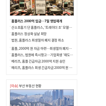
홈플러스 2000억 입금…7일 영업재개
산소호흡기 단 홈플러스, ‘트레이더 조’ 모델로 살아날까
홈플러스 정상화 실낱 희망
법원, 홈플러스 회생절차 폐지 결정 취소
홈플, 2000억 원 자금 마련…회생절차 폐지에 즉시항고(종합)
홈플러스, 법원에 즉시항고…기업회생 ‘재도전’
메리츠, 홈플 긴급자금 2000억 지원 승인
메리츠, 홈플러스 회생 긴급자금 2000억 원 지원 승인
[이슈]
부산 부동산 현황