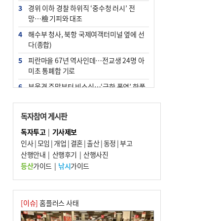
3
경위 이하 경찰 하위직 ‘중수청 러시’ 전
망…檢 기피와 대조
4
해수부 청사, 북항 국제여객터미널 옆에 선
다(종합)
5
피란마을 67년 역사인데…전교생 24명 아
미초 통폐합 기로
6
부울경 주말부터 비소식…‘극한 폭염’ 한풀
꺾일 듯
7
“낙동강권 삼락·을숙도·다대포 연결해 서
독자참여 게시판
부산 관광 키우자”
독자투고
|
기사제보
8
오늘의 날씨- 2026년 8월 7일
인사
|
모임
|
개업
|
결혼
|
출산
|
동정
|
부고
9
산행안내
외국인 선원 ‘인신매매 경유지’ 된 부산…
|
산행후기
|
산행사진
우려가 현실로
등산
가이드
|
낚시
가이드
10
[사설] 해수부 신청사 북항으로 확정, 해양
수도 도약의 전환점
[이슈]
홈플러스 사태