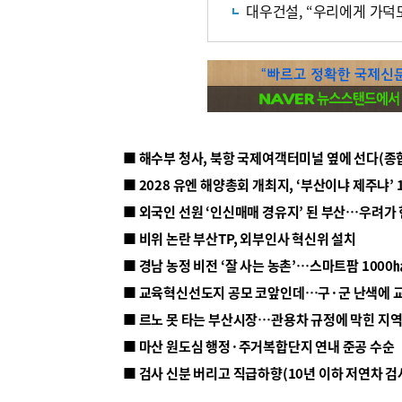
대우건설, “우리에게 가덕
■ 해수부 청사, 북항 국제여객터미널 옆에 선다(종
■ 2028 유엔 해양총회 개최지, ‘부산이냐 제주냐’ 
■ 외국인 선원 ‘인신매매 경유지’ 된 부산…우려가
■ 비위 논란 부산TP, 외부인사 혁신위 설치
■ 르노 못 타는 부산시장…관용차 규정에 막힌 지
■ 마산 원도심 행정·주거복합단지 연내 준공 수순