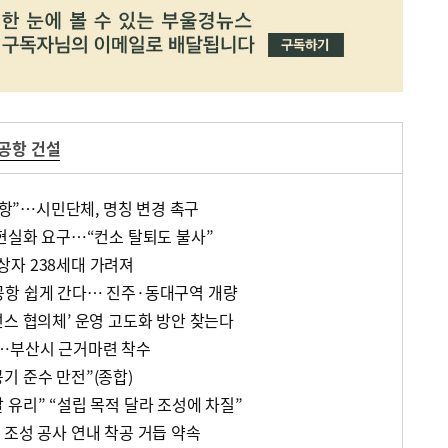
공항 건설
”…시민단체, 명칭 변경 촉구
 현실화 요구…“컨소 탈퇴도 불사”
자 238세대 가려져
공항 쉽게 간다… 진주·동대구역 개량
넌스 협의체’ 운영 고도화 방안 찾는다
전…부산시 근거마련 착수
기 준수 만전”(종합)
유리” “설립 목적 달라 조성에 차질”
 조성 공사 연내 착공 거듭 약속