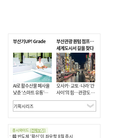
부산기UP! Grade
부산관광 퀀텀 점프…
세계도시서 길을 찾다
AI로 활수산물 폐사율
오사카·교토·나라 ‘간
낮춘 ‘스마트 유통’…
사이’의 힘…관광도 뭉
사막·산악지대 수출
쳐야 흥한다
도전
증시와이드
[전체보기]
韓 반도체 ‘확신’이 좌우할 8월 증시