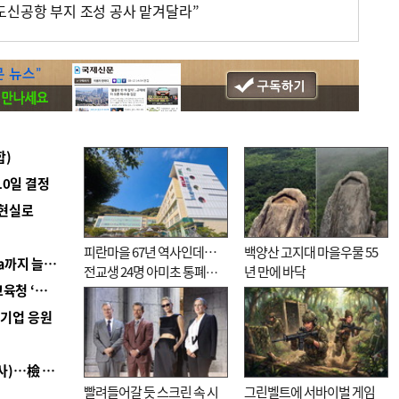
도신공항 부지 조성 공사 맡겨달라”
합)
10일 결정
 현실로
피란마을 67년 역사인데…
백양산 고지대 마을우물 55
■ 경남 농정 비전 ‘잘 사는 농촌’…스마트팜 1000㏊까지 늘린다
전교생 24명 아미초 통폐합
년 만에 바닥
■ 교육혁신선도지 공모 코앞인데…구·군 난색에 교육청 ‘쩔쩔’
기로
역기업 응원
■ 검사 신분 버리고 직급하향(10년 이하 저연차 검사)…檢 중수청행 기피
빨려들어갈 듯 스크린 속 시
그린벨트에 서바이벌 게임