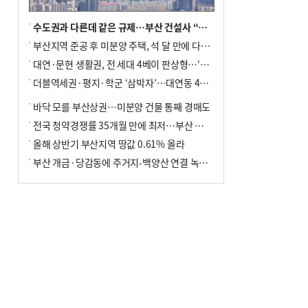
수도권과 다른데 같은 규제…부산 건설사 “쓰러지기 직전”
부산지역 준공 후 미분양 주택, 석 달 만에 다시 3000가구 넘어서
대연·문현 생활권, 전 세대 4베이 판상형…‘더샵 트리센트’ 내달 분양
더블역세권·평지·학군 ‘삼박자’…대연동 42층 브랜드 단지
바닥 모를 부산상권…미분양 건물 통째 경매도
전국 청약경쟁률 35개월 만에 최저…부산 미분양 ‘적체’ 심화
올해 상반기 부산지역 땅값 0.61% 올라
부산 개금·당감동에 주거지-백양산 연결 녹지 조성