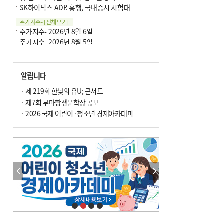
SK하이닉스 ADR 흥행, 국내증시 시험대
주가지수-
[전체보기]
주가지수- 2026년 8월 6일
주가지수- 2026년 8월 5일
알립니다
· 제 219회 한낮의 유U; 콘서트
· 제7회 부마항쟁문학상 공모
· 2026 국제 어린이·청소년 경제아카데미