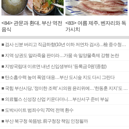
<84> 관문과 환대, 부산 역전
<83> 여름 제주, 벤자리와 독
음식
가시치
■ 검사 신분 버리고 직급하향(10년 이하 저연차 검사)…檢 중수청행 기피
■ 지역 상권도 말라죽을 판이라…가뭄 속 밀양물축제 강행 논란
■ 지방국립대 이르면 내년 신입생부터 ‘등록금 0원’(종합)
■ 탄소흡수력 높여 폭염 대응…부산 도시숲 지도 다시 그린다
■ 국힘 부산시당, ‘정이한 조력’ 시의원 윤리위에…‘한동훈 지지’도 신고접수
■ 의료헬스 신성장 산업 키운다더니…부산서구 준비 부실
■ 도박사이트 범죄수익 70억 전액 환수
■ 부산 북구청 쑥뜸방, 前구청장 책임 인정될까