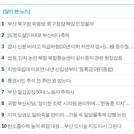
[많이 본 뉴스]
1
부산 북구청 쑥뜸방, 前구청장 책임 인정될까
2
[도청도설] 다대포 부산바다축제
3
검사 신분 버리고 직급하향(10년 이하 저연차 검사)…檢 중수청행 기피
4
법원, 단차 논란 북항 복합환승센터 공사중지 관련 현장검증
5
지방국립대 이르면 내년 신입생부터 ‘등록금 0원’(종합)
6
통영시민 추석 전 35만 원 받는다
7
부산 철강공장 50대 노동자 추락사
8
국힘 부산시당, ‘정이한 조력’ 시의원 윤리위에…‘한동훈 지지’도 신고접수
9
지역 상권도 말라죽을 판이라…가뭄 속 밀양물축제 강행 논란
10
탄소흡수력 높여 폭염 대응…부산 도시숲 지도 다시 그린다