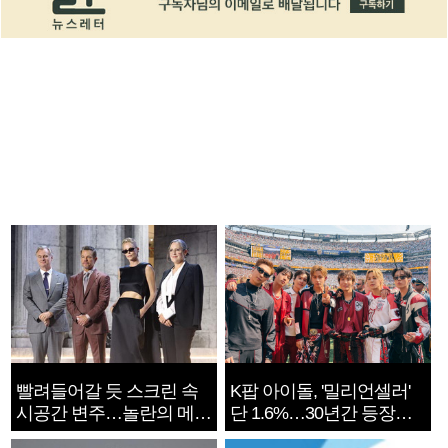
빨려들어갈 듯 스크린 속
K팝 아이돌, '밀리언셀러'
시공간 변주…놀란의 메시
단 1.6%…30년간 등장
지는 ‘전쟁 속죄’
1182개팀 전수조사