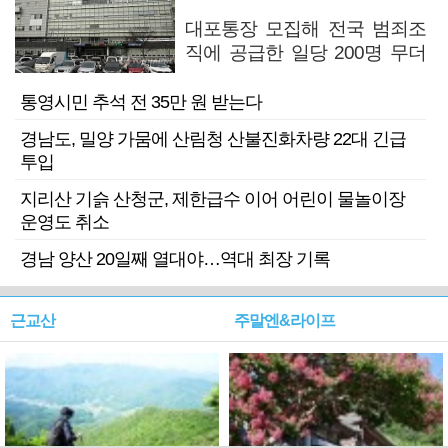
대포통장 모집해 전국 범죄조
직에 공급한 일당 200명 무더
기 검거
통영시민 추석 전 35만 원 받는다
경남도, 밀양 가뭄에 산림청 산불진화차량 22대 긴급
투입
지리산 기슭 산청군, 제한급수 이어 어린이 물놀이장
운영도 취소
경남 양산 20일째 열대야…역대 최장 기록
근교산
주말엔&라이프