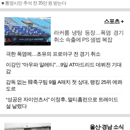
■ 통영시민 추석 전 35만 원 받는다
스포츠 +
라커룸 냉탕 등장…폭염 경기
취소 속출에 PS 셈법 복잡
극한 폭염에…초유의 프로야구 전 경기 취소
이강인 “아우파 알레티”…9일 AT마드리드 데뷔전 기대
감
감독 없는 韓축구팀 9월 A매치 첫 상대, 랭킹 25위 에콰
도르
“성공은 자이언츠서” 이정후, 멀티홈런으로 트레이드
설 날렸다
울산·경남 소식