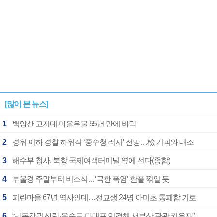
[많이 본 뉴스]
1
백양산 고지대 마을우물 55년 만에 바닥
2
경위 이하 경찰 하위직 ‘중수청 러시’ 전망…檢 기피와 대조
3
해수부 청사, 북항 국제여객터미널 옆에 선다(종합)
4
부울경 주말부터 비소식…‘극한 폭염’ 한풀 꺾일 듯
5
피란마을 67년 역사인데…전교생 24명 아미초 통폐합 기로
6
“낙동강권 삼락·을숙도·다대포 연결해 서부산 관광 키우자”