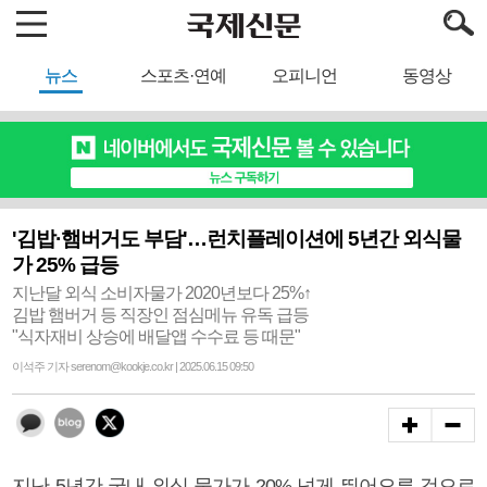
뉴스
스포츠·연예
오피니언
동영상
'김밥·햄버거도 부담'…런치플레이션에 5년간 외식물
가 25% 급등
지난달 외식 소비자물가 2020년보다 25%↑
김밥 햄버거 등 직장인 점심메뉴 유독 급등
"식자재비 상승에 배달앱 수수료 등 때문"
이석주 기자 serenom@kookje.co.kr | 2025.06.15 09:50
지난 5년간 국내 외식 물가가 20% 넘게 뛰어오른 것으로