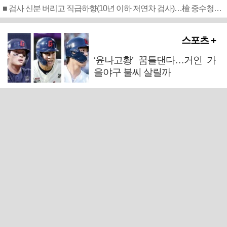
■ 검사 신분 버리고 직급하향(10년 이하 저연차 검사)…檢 중수청행 기피
스포츠 +
‘윤나고황’ 꿈틀댄다…거인 가
을야구 불씨 살릴까
새 축구협회장 선출 방식 윤곽…“선거인단 192→2만
명”
해체설 뒤집은 LIV 골프…새 투자자 확보 ‘기사회생’
프로야구 취소…11일부터 재개
라커룸 냉탕 등장…폭염 경기취소 속출에 PS 셈법 복
잡
울산·경남 소식