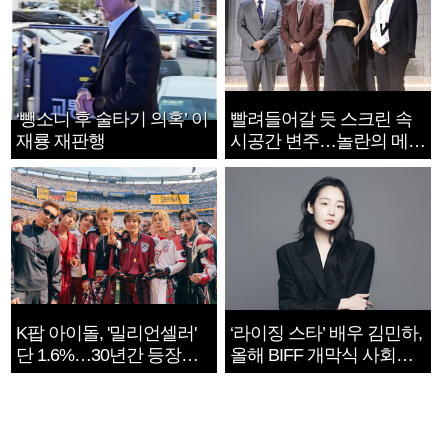
‘뺑소니 후 술타기 의혹’ 이
빨려들어갈 듯 스크린 속
재룡 재판행
시공간 변주…놀란의 메시
지는 ‘전쟁 속죄’
K팝 아이돌, '밀리언셀러'
‘라이징 스타’ 배우 김민하,
단 1.6%…30년간 등장
올해 BIFF 개막식 사회자
1182개팀 전수조사
확정