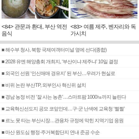
<84> 관문과 환대, 부산 역전
<83> 여름 제주, 벤자리와 독
음식
가시치
■ 해수부 청사, 북항 국제여객터미널 옆에 선다(종합)
■ 2028 유엔 해양총회 개최지, ‘부산이냐 제주냐’ 10일 결정
■ 외국인 선원 ‘인신매매 경유지’ 된 부산…우려가 현실로
■ 비위 논란 부산TP, 외부인사 혁신위 설치
■ 경남 농정 비전 ‘잘 사는 농촌’…스마트팜 1000㏊까지 늘린다
■ 교육혁신선도지 공모 코앞인데…구·군 난색에 교육청 ‘쩔쩔’
■ 르노 못 타는 부산시장…관용차 규정에 막힌 지역기업 응원
■ 마산 원도심 행정·주거복합단지 연내 준공 수순