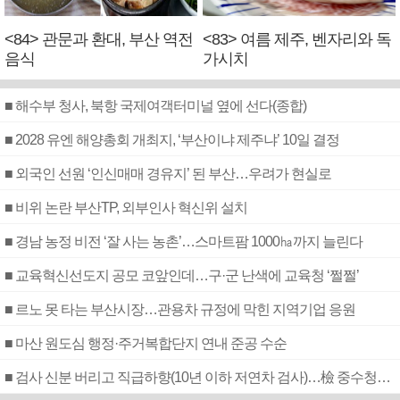
<84> 관문과 환대, 부산 역전
<83> 여름 제주, 벤자리와 독
음식
가시치
■ 해수부 청사, 북항 국제여객터미널 옆에 선다(종합)
■ 2028 유엔 해양총회 개최지, ‘부산이냐 제주냐’ 10일 결정
■ 외국인 선원 ‘인신매매 경유지’ 된 부산…우려가 현실로
■ 비위 논란 부산TP, 외부인사 혁신위 설치
■ 경남 농정 비전 ‘잘 사는 농촌’…스마트팜 1000㏊까지 늘린다
■ 교육혁신선도지 공모 코앞인데…구·군 난색에 교육청 ‘쩔쩔’
■ 르노 못 타는 부산시장…관용차 규정에 막힌 지역기업 응원
■ 마산 원도심 행정·주거복합단지 연내 준공 수순
■ 검사 신분 버리고 직급하향(10년 이하 저연차 검사)…檢 중수청행 기피