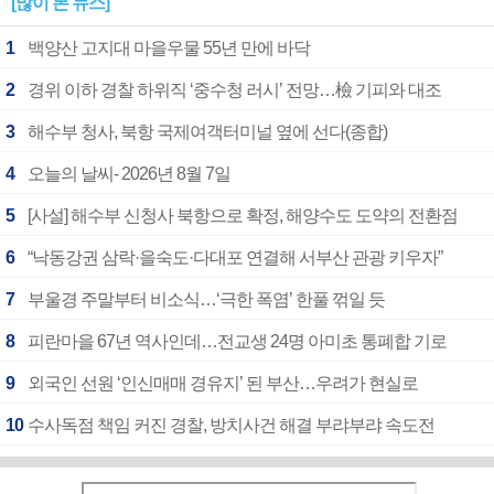
[많이 본 뉴스]
1
백양산 고지대 마을우물 55년 만에 바닥
2
경위 이하 경찰 하위직 ‘중수청 러시’ 전망…檢 기피와 대조
3
해수부 청사, 북항 국제여객터미널 옆에 선다(종합)
4
오늘의 날씨- 2026년 8월 7일
5
[사설] 해수부 신청사 북항으로 확정, 해양수도 도약의 전환점
6
“낙동강권 삼락·을숙도·다대포 연결해 서부산 관광 키우자”
7
부울경 주말부터 비소식…‘극한 폭염’ 한풀 꺾일 듯
8
피란마을 67년 역사인데…전교생 24명 아미초 통폐합 기로
9
외국인 선원 ‘인신매매 경유지’ 된 부산…우려가 현실로
10
수사독점 책임 커진 경찰, 방치사건 해결 부랴부랴 속도전