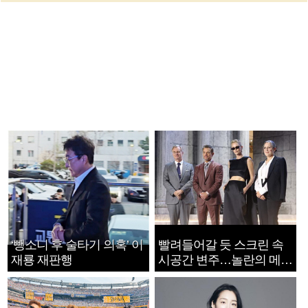
‘뺑소니 후 술타기 의혹’ 이
빨려들어갈 듯 스크린 속
재룡 재판행
시공간 변주…놀란의 메시
지는 ‘전쟁 속죄’