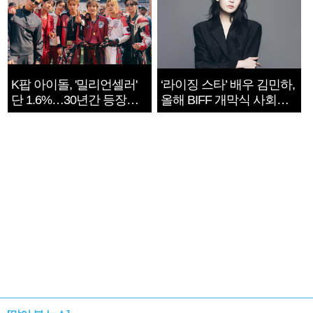
K팝 아이돌, '밀리언셀러'
‘라이징 스타’ 배우 김민하,
단 1.6%…30년간 등장
올해 BIFF 개막식 사회자
1182개팀 전수조사
확정