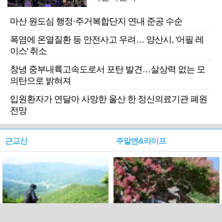
마산 원도심 행정·주거복합단지 연내 준공 수순
폭염에 온열질환 등 안전사고 우려… 양산시, '어필 레
이스' 취소
창녕 중부내륙고속도로서 포탄 발견…살상력 없는 모
의탄으로 밝혀져
입원환자가 연달아 사망한 울산 한 정신의료기관 폐원
전망
근교산
주말엔&라이프