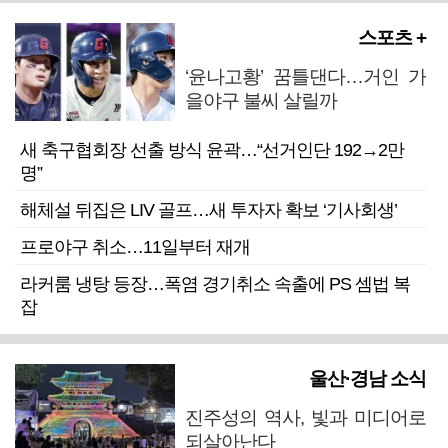
스포츠 +
‘윤나고황’ 꿈틀댄다…거인 가
을야구 불씨 살릴까
새 축구협회장 선출 방식 윤곽…“선거인단 192→2만
명”
해체설 뒤집은 LIV 골프…새 투자자 확보 ‘기사회생’
프로야구 취소…11일부터 재개
라커룸 냉탕 등장…폭염 경기취소 속출에 PS 셈법 복
잡
울산·경남 소식
진주성의 역사, 빛과 미디어로
되살아난다