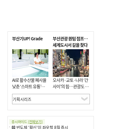
부산기UP! Grade
부산관광 퀀텀 점프…
세계도시서 길을 찾다
AI로 활수산물 폐사율
오사카·교토·나라 ‘간
낮춘 ‘스마트 유통’…
사이’의 힘…관광도 뭉
사막·산악지대 수출
쳐야 흥한다
도전
증시와이드
[전체보기]
韓 반도체 ‘확신’이 좌우할 8월 증시