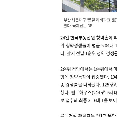
부산 해운대구 ‘르엘 리버파크 센
있다. 국제신문 DB
24일 한국부동산원 청약홈에 따
위 청약경쟁률이 평균 5.04대 
다. 앞서 전날 1순위 청약 경쟁률
2순위 청약에서는 1순위에서 마감
형에 청약통장이 집중됐다. 104㎡A가
종 경쟁률을 나타냈다. 125㎡A도
했다. 펜트하우스(244㎡·6세대
로 접수돼 최종 3.16대 1을 
롯데건설 관계자는 “최근 분양