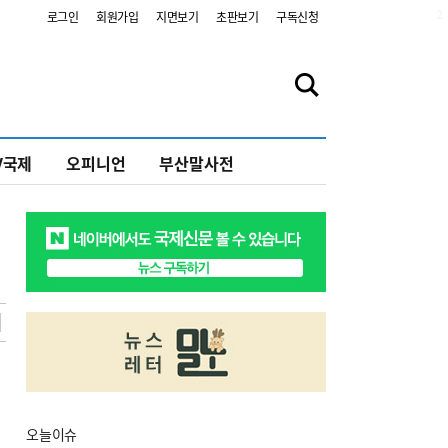
2
로그인
회원가입
지면보기
초판보기
구독신청
V국제
오피니언
부산말사전
오늘
이슈