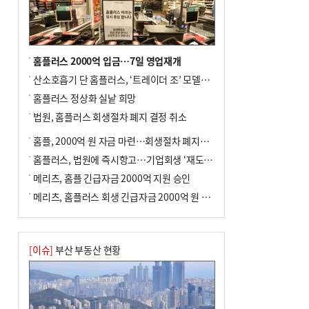
홈플러스 2000억 입금…7일 영업재개
산소호흡기 단 홈플러스, ‘트레이더 조’ 모델로 살아날까
홈플러스 정상화 실낱 희망
법원, 홈플러스 회생절차 폐지 결정 취소
홈플, 2000억 원 자금 마련…회생절차 폐지에 즉시항고(종합)
홈플러스, 법원에 즉시항고…기업회생 ‘재도전’
메리츠, 홈플 긴급자금 2000억 지원 승인
메리츠, 홈플러스 회생 긴급자금 2000억 원 지원 승인
[이슈]
부산 부동산 현황