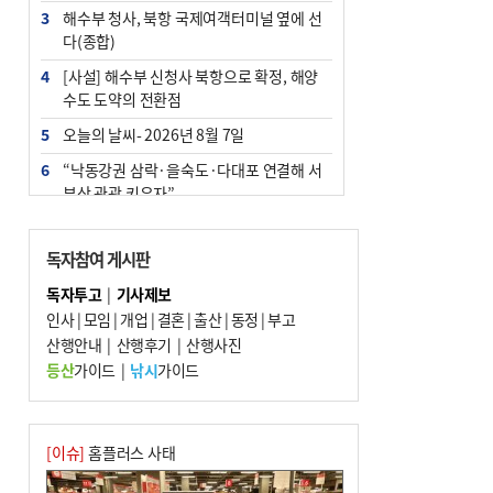
3
해수부 청사, 북항 국제여객터미널 옆에 선
다(종합)
4
[사설] 해수부 신청사 북항으로 확정, 해양
수도 도약의 전환점
5
오늘의 날씨- 2026년 8월 7일
6
“낙동강권 삼락·을숙도·다대포 연결해 서
부산 관광 키우자”
7
부울경 주말부터 비소식…‘극한 폭염’ 한풀
꺾일 듯
독자참여 게시판
8
피란마을 67년 역사인데…전교생 24명 아
독자투고
|
기사제보
미초 통폐합 기로
인사
|
모임
|
개업
|
결혼
|
출산
|
동정
|
부고
9
산행안내
외국인 선원 ‘인신매매 경유지’ 된 부산…
|
산행후기
|
산행사진
우려가 현실로
등산
가이드
|
낚시
가이드
10
수사독점 책임 커진 경찰, 방치사건 해결 부
랴부랴 속도전
[이슈]
홈플러스 사태