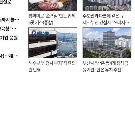
 현실로
짬짜미로 ‘金겹살’ 만든 업체
수도권과 다른데 같은 규
■ 경남 농정 비전 ‘잘 사는 농촌’…스마트팜 1000㏊까지 늘린다
6곳 기소(종합)
제…부산 건설사 “쓰러지기
■ 교육혁신선도지 공모 코앞인데…구·군 난색에 교육청 ‘쩔쩔’
직전”
역기업 응원
■ 검사 신분 버리고 직급하향(10년 이하 저연차 검사)…檢 중수청행 기피
해수부 ‘신청사 부지’ 직원 의
부산시 “산은 등 4개 정책금
견 반영
융기관·한은 유치 추진”