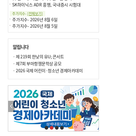
SK하이닉스 ADR 흥행, 국내증시 시험대
주가지수-
[전체보기]
주가지수- 2026년 8월 6일
주가지수- 2026년 8월 5일
알립니다
· 제 219회 한낮의 유U; 콘서트
· 제7회 부마항쟁문학상 공모
· 2026 국제 어린이·청소년 경제아카데미