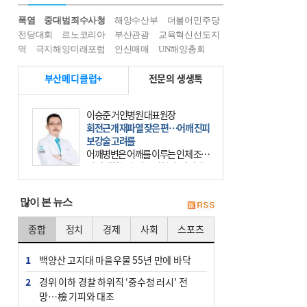
폭염
중대범죄수사청
해양수산부
더불어민주당
전당대회
르노코리아
부산관광
교육혁신선도지
역
극지해양미래포럼
인신매매
UN해양총회
부산메디클럽+
전문의 생생톡
윤경석 한국한의원 대표원장
암 치유, 몸·마음 균형 회복부터 시작
을
요즘 ‘암 조기 발견’에 대한 관심이 커
진다. 하지만 그 이면에는 놓치기 쉬
운 함정이 하나 있다. 바로 성급한 치
료이다. 최근 70대 여성 환자가 위암
많이 본 뉴스
초기 진단
종합
정치
경제
사회
스포츠
1
백양산 고지대 마을우물 55년 만에 바닥
2
경위 이하 경찰 하위직 ‘중수청 러시’ 전
망…檢 기피와 대조