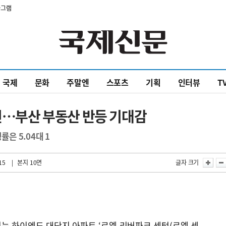
타그램
국제
문화
주말엔
스포츠
기획
인터뷰
T
선전…부산 부동산 반등 기대감
률은 5.04대 1
15
| 본지 10면
글자 크기
는 하이엔드 대단지 아파트 ‘르엘 리버파크 센텀(르엘 센