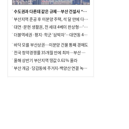
수도권과 다른데 같은 규제…부산 건설사 “쓰러지기 직전”
부산지역 준공 후 미분양 주택, 석 달 만에 다시 3000가구 넘어서
대연·문현 생활권, 전 세대 4베이 판상형…‘더샵 트리센트’ 내달 분양
더블역세권·평지·학군 ‘삼박자’…대연동 42층 브랜드 단지
바닥 모를 부산상권…미분양 건물 통째 경매도
전국 청약경쟁률 35개월 만에 최저…부산 미분양 ‘적체’ 심화
올해 상반기 부산지역 땅값 0.61% 올라
부산 개금·당감동에 주거지-백양산 연결 녹지 조성