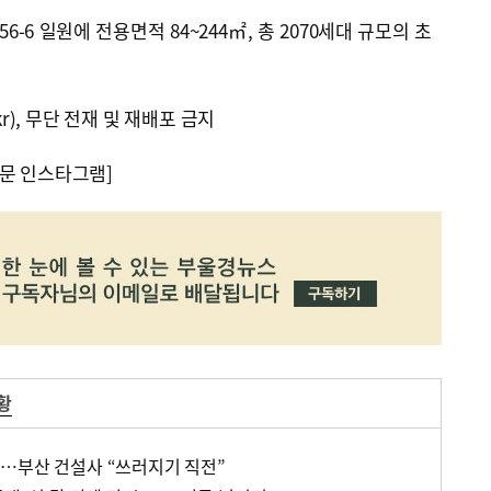
-6 일원에 전용면적 84~244㎡, 총 2070세대 규모의 초
kr), 무단 전재 및 재배포 금지
문 인스타그램]
황
…부산 건설사 “쓰러지기 직전”