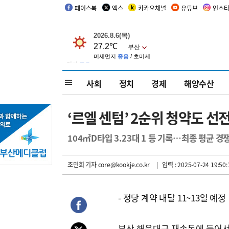
페이스북
엑스
카카오채널
유튜브
인스
사회
정치
경제
해양수산
‘르엘 센텀’ 2순위 청약도 
104㎡D타입 3.23대 1 등 기록…최종 평균 경쟁
조민희 기자
core@kookje.co.kr
| 입력 : 2025-07-24 19:50:
- 정당 계약 내달 11~13일 예정
부산 해운대구 재송동에 들어서