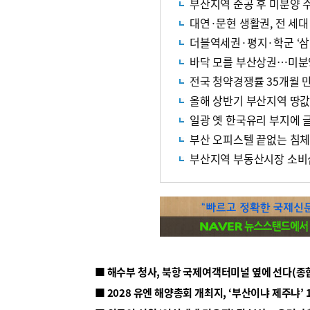
부산지역 준공 후 미분양 주
대연·문현 생활권, 전 세대
더블역세권·평지·학군 ‘삼
바닥 모를 부산상권…미분
전국 청약경쟁률 35개월 만
올해 상반기 부산지역 땅값 
일광 옛 한국유리 부지에 
부산 오피스텔 끝없는 침체
부산지역 부동산시장 소비
■ 해수부 청사, 북항 국제여객터미널 옆에 선다(종
■ 2028 유엔 해양총회 개최지, ‘부산이냐 제주냐’ 