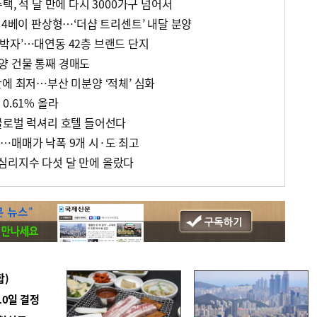
택, 석 달 만에 다시 3000가구 넘어서
 4베이 판상형…‘더샵 트리센트’ 내달 분양
박자’…대연동 42층 브랜드 단지
양 건물 통째 경매도
에 최저…부산 미분양 ‘적체’ 심화
0.61% 올라
글로벌 럭셔리 호텔 들어선다
…매매가 낙폭 9개 시·도 최고
심리지수 다섯 달 만에 올랐다
합)
10일 결정