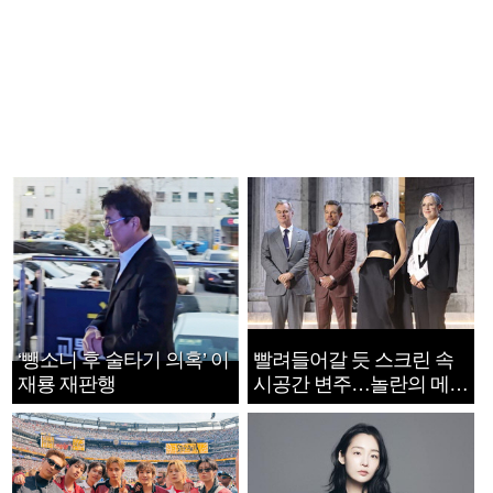
‘뺑소니 후 술타기 의혹’ 이
빨려들어갈 듯 스크린 속
재룡 재판행
시공간 변주…놀란의 메시
지는 ‘전쟁 속죄’