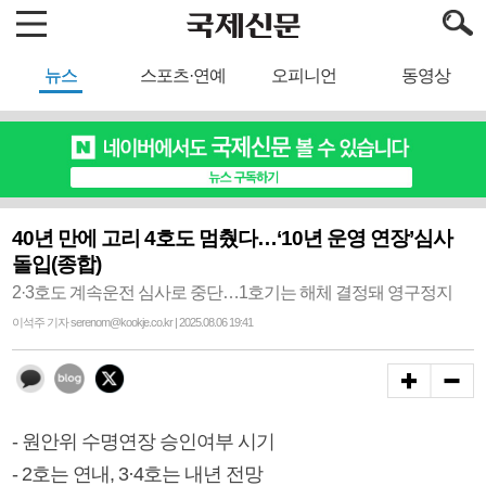
뉴스
스포츠·연예
오피니언
동영상
40년 만에 고리 4호도 멈췄다…‘10년 운영 연장’심사
돌입(종합)
2·3호도 계속운전 심사로 중단…1호기는 해체 결정돼 영구정지
이석주 기자 serenom@kookje.co.kr | 2025.08.06 19:41
- 원안위 수명연장 승인여부 시기
- 2호는 연내, 3·4호는 내년 전망