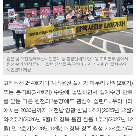
같은 날 오전 탈핵부산시민연대 등 환경단체가 한수원 고리본부 앞에서
원전 수명 연장 중단과 탈핵 정책을 촉구하며 가진 기자회견. 탈핵부산
시민연대 제공
고리원전 2~4호기의 계속운전 절차가 마무리 단계(2호기)
또는 본격화(3·4호기) 수순에 돌입하면서 설계수명 만료
를 앞둔 다른 원전의 ‘운명’에도 관심이 쏠린다. 우리나라
에서는 2030년까지 ▷전남 영광 한빛 1호기(2025년 12월)
와 2호기(2026년 9월) ▷경북 울진 한울 1호기(2027년 12
월) 및 2호기(2028년 12월) ▷경북 경주 월성 2·3·4호기(각