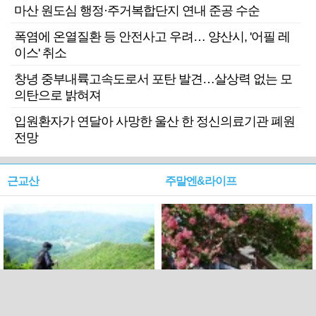
마산 원도심 행정·주거복합단지 연내 준공 수순
폭염에 온열질환 등 안전사고 우려… 양산시, '어필 레
이스' 취소
창녕 중부내륙고속도로서 포탄 발견…살상력 없는 모
의탄으로 밝혀져
입원환자가 연달아 사망한 울산 한 정신의료기관 폐원
전망
근교산
주말엔&라이프
근교산&그너머…상주·문경
폭염보다 더 뜨거워라…100