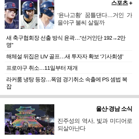
스포츠 +
‘윤나고황’ 꿈틀댄다…거인 가
을야구 불씨 살릴까
새 축구협회장 선출 방식 윤곽…“선거인단 192→2만
명”
해체설 뒤집은 LIV 골프…새 투자자 확보 ‘기사회생’
프로야구 취소…11일부터 재개
라커룸 냉탕 등장…폭염 경기취소 속출에 PS 셈법 복
잡
울산·경남 소식
진주성의 역사, 빛과 미디어로
되살아난다