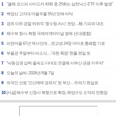
1
"올해 코스피 사이드카 43회 중 25회는 삼전닉스 ETF 이후 발생"
2
백양산 고지대 마을우물 55년 만에 바닥
3
경위 이하 경찰 하위직 ‘중수청 러시’ 전망…檢 기피와 대조
4
해수부 청사, 북항 국제여객터미널 옆에 선다(종합)
5
피란마을 67년 역사인데…전교생 24명 아미초 통폐합 기로
6
부울경 주말부터 비소식…‘극한 폭염’ 한풀 꺾일 듯
7
“낙동강권 삼락·을숙도·다대포 연결해 서부산 관광 키우자”
8
오늘의 날씨- 2026년 8월 7일
9
외국인 선원 ‘인신매매 경유지’ 된 부산…우려가 현실로
10
[사설] 해수부 신청사 북항으로 확정, 해양수도 도약의 전환점