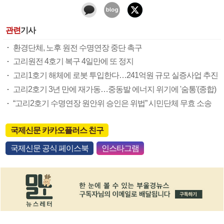
관련
기사
환경단체, 노후 원전 수명연장 중단 촉구
고리원전 4호기 복구 4일만에 또 정지
고리1호기 해체에 로봇 투입한다…241억원 규모 실증사업 추진
고리2호기 3년 만에 재가동…중동발 에너지 위기에 '숨통'(종합)
“고리2호기 수명연장 원안위 승인은 위법” 시민단체 무효 소송
국제신문 카카오플러스 친구
국제신문 공식 페이스북
인스타그램