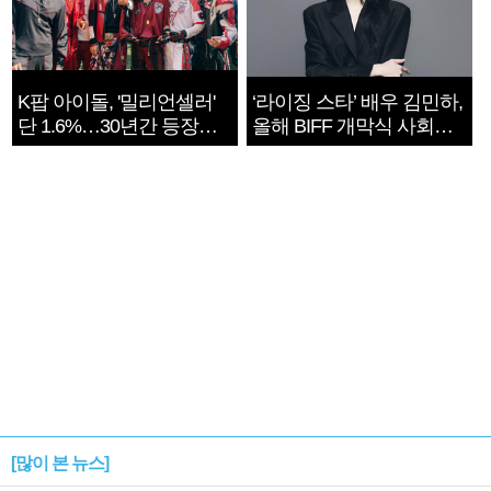
K팝 아이돌, '밀리언셀러'
‘라이징 스타’ 배우 김민하,
단 1.6%…30년간 등장
올해 BIFF 개막식 사회자
1182개팀 전수조사
확정
[많이 본 뉴스]