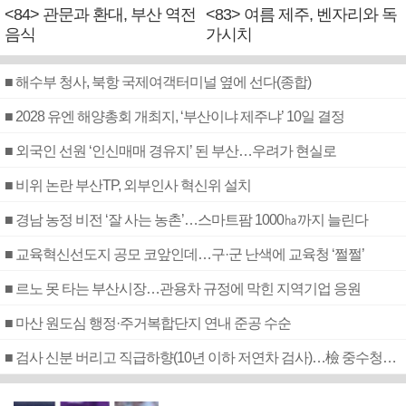
<84> 관문과 환대, 부산 역전
<83> 여름 제주, 벤자리와 독
음식
가시치
■ 해수부 청사, 북항 국제여객터미널 옆에 선다(종합)
■ 2028 유엔 해양총회 개최지, ‘부산이냐 제주냐’ 10일 결정
■ 외국인 선원 ‘인신매매 경유지’ 된 부산…우려가 현실로
■ 비위 논란 부산TP, 외부인사 혁신위 설치
■ 경남 농정 비전 ‘잘 사는 농촌’…스마트팜 1000㏊까지 늘린다
■ 교육혁신선도지 공모 코앞인데…구·군 난색에 교육청 ‘쩔쩔’
■ 르노 못 타는 부산시장…관용차 규정에 막힌 지역기업 응원
■ 마산 원도심 행정·주거복합단지 연내 준공 수순
■ 검사 신분 버리고 직급하향(10년 이하 저연차 검사)…檢 중수청행 기피