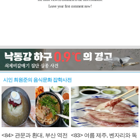
시인 최원준의 음식문화 잡학사전
<84> 관문과 환대, 부산 역전
<83> 여름 제주, 벤자리와 독