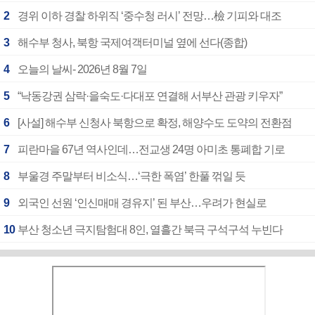
2
경위 이하 경찰 하위직 ‘중수청 러시’ 전망…檢 기피와 대조
3
해수부 청사, 북항 국제여객터미널 옆에 선다(종합)
4
오늘의 날씨- 2026년 8월 7일
5
“낙동강권 삼락·을숙도·다대포 연결해 서부산 관광 키우자”
6
[사설] 해수부 신청사 북항으로 확정, 해양수도 도약의 전환점
7
피란마을 67년 역사인데…전교생 24명 아미초 통폐합 기로
8
부울경 주말부터 비소식…‘극한 폭염’ 한풀 꺾일 듯
9
외국인 선원 ‘인신매매 경유지’ 된 부산…우려가 현실로
10
부산 청소년 극지탐험대 8인, 열흘간 북극 구석구석 누빈다