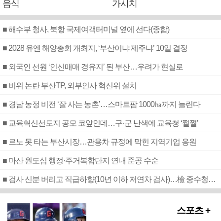
음식
가시치
■ 해수부 청사, 북항 국제여객터미널 옆에 선다(종합)
■ 2028 유엔 해양총회 개최지, ‘부산이냐 제주냐’ 10일 결정
■ 외국인 선원 ‘인신매매 경유지’ 된 부산…우려가 현실로
■ 비위 논란 부산TP, 외부인사 혁신위 설치
■ 경남 농정 비전 ‘잘 사는 농촌’…스마트팜 1000㏊까지 늘린다
■ 교육혁신선도지 공모 코앞인데…구·군 난색에 교육청 ‘쩔쩔’
■ 르노 못 타는 부산시장…관용차 규정에 막힌 지역기업 응원
■ 마산 원도심 행정·주거복합단지 연내 준공 수순
■ 검사 신분 버리고 직급하향(10년 이하 저연차 검사)…檢 중수청행 기피
스포츠 +