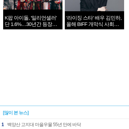
K팝 아이돌, '밀리언셀러'
‘라이징 스타’ 배우 김민하,
단 1.6%…30년간 등장
올해 BIFF 개막식 사회자
1182개팀 전수조사
확정
[많이 본 뉴스]
1
백양산 고지대 마을우물 55년 만에 바닥