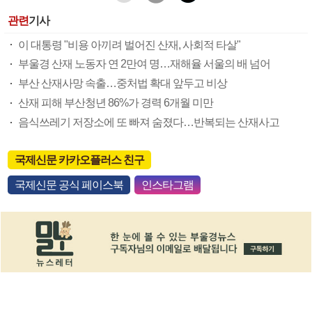
관련
기사
이 대통령 "비용 아끼려 벌어진 산재, 사회적 타살"
부울경 산재 노동자 연 2만여 명…재해율 서울의 배 넘어
부산 산재사망 속출…중처법 확대 앞두고 비상
산재 피해 부산청년 86%가 경력 6개월 미만
음식쓰레기 저장소에 또 빠져 숨졌다…반복되는 산재사고
국제신문 카카오플러스 친구
국제신문 공식 페이스북
인스타그램