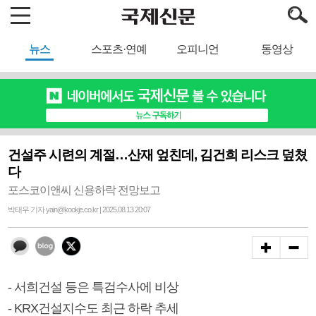
뉴스
스포츠·연예
오피니언
동영상
건설주 시련의 계절…산재 엎친데, 김건희 리스크 덮쳤
다
포스코이앤씨 신용하락 전망보고
박태우 기자 yain@kookje.co.kr | 2025.08.13 20:07
- 서희건설 등은 특검수사에 비상
- KRX건설지수도 최근 하락 추세