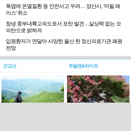
폭염에 온열질환 등 안전사고 우려… 양산시, '어필 레
이스' 취소
창녕 중부내륙고속도로서 포탄 발견…살상력 없는 모
의탄으로 밝혀져
입원환자가 연달아 사망한 울산 한 정신의료기관 폐원
전망
근교산
주말엔&라이프
근교산&그너머…상주·문경
폭염보다 더 뜨거워라…100
청화산~시루봉
일을 붉게 불태울 ‘선비정신’