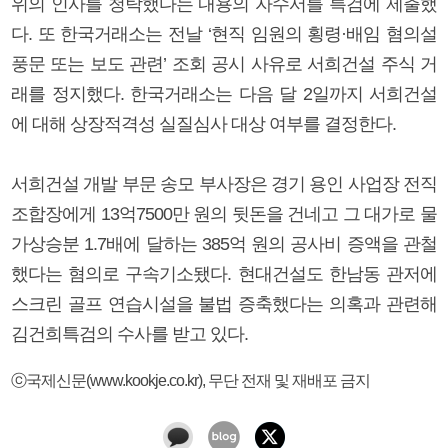
위의 인사를 청탁했다는 내용의 자수서를 특검에 제출했
다. 또 한국거래소는 전날 ‘현직 임원의 횡령·배임 혐의설
풍문 또는 보도 관련’ 조회 공시 사유로 서희건설 주식 거
래를 정지했다. 한국거래소는 다음 달 2일까지 서희건설
에 대해 상장적격성 실질심사 대상 여부를 결정한다.
서희건설 개발 부문 송모 부사장은 경기 용인 사업장 전직
조합장에게 13억7500만 원의 뒷돈을 건네고 그 대가로 물
가상승분 1.7배에 달하는 385억 원의 공사비 증액을 관철
했다는 혐의로 구속기소됐다. 현대건설도 한남동 관저에
스크린 골프 연습시설을 불법 증축했다는 의혹과 관련해
김건희특검의 수사를 받고 있다.
ⓒ국제신문(www.kookje.co.kr), 무단 전재 및 재배포 금지