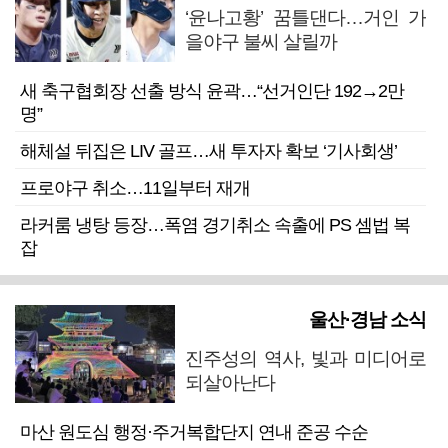
‘윤나고황’ 꿈틀댄다…거인 가
을야구 불씨 살릴까
새 축구협회장 선출 방식 윤곽…“선거인단 192→2만
명”
해체설 뒤집은 LIV 골프…새 투자자 확보 ‘기사회생’
프로야구 취소…11일부터 재개
라커룸 냉탕 등장…폭염 경기취소 속출에 PS 셈법 복
잡
울산·경남 소식
진주성의 역사, 빛과 미디어로
되살아난다
마산 원도심 행정·주거복합단지 연내 준공 수순