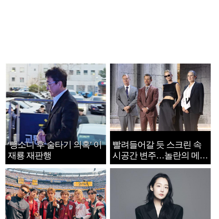
‘뺑소니 후 술타기 의혹’ 이
빨려들어갈 듯 스크린 속
재룡 재판행
시공간 변주…놀란의 메시
지는 ‘전쟁 속죄’