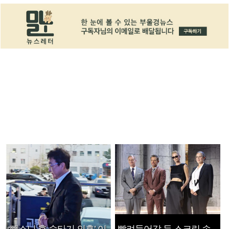
‘뺑소니 후 술타기 의혹’ 이
빨려들어갈 듯 스크린 속