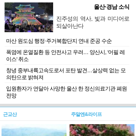
울산·경남 소식
진주성의 역사, 빛과 미디어로
되살아난다
마산 원도심 행정·주거복합단지 연내 준공 수순
폭염에 온열질환 등 안전사고 우려… 양산시, '어필 레
이스' 취소
창녕 중부내륙고속도로서 포탄 발견…살상력 없는 모
의탄으로 밝혀져
입원환자가 연달아 사망한 울산 한 정신의료기관 폐원
전망
근교산
주말엔&라이프