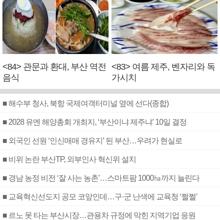
<84> 관문과 환대, 부산 역전
<83> 여름 제주, 벤자리와 독
음식
가시치
■ 해수부 청사, 북항 국제여객터미널 옆에 선다(종합)
■ 2028 유엔 해양총회 개최지, ‘부산이냐 제주냐’ 10일 결정
■ 외국인 선원 ‘인신매매 경유지’ 된 부산…우려가 현실로
■ 비위 논란 부산TP, 외부인사 혁신위 설치
■ 경남 농정 비전 ‘잘 사는 농촌’…스마트팜 1000㏊까지 늘린다
■ 교육혁신선도지 공모 코앞인데…구·군 난색에 교육청 ‘쩔쩔’
■ 르노 못 타는 부산시장…관용차 규정에 막힌 지역기업 응원