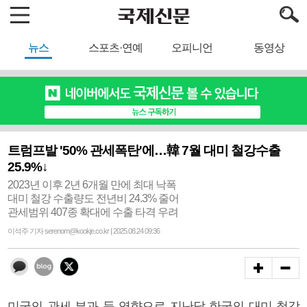
뉴스
스포츠·연예
오피니언
동영상
트럼프발 '50% 관세폭탄'에…韓 7월 대미 철강수출
25.9%↓
2023년 이후 2년 6개월 만에 최대 낙폭
대미 철강 수출량도 전년비 24.3% 줄어
관세범위 407종 확대에 수출 타격 우려
이석주 기자 serenom@kookje.co.kr | 2025.08.24 09:36
미국의 관세 부과 등 영향으로 지난달 한국의 대미 철강