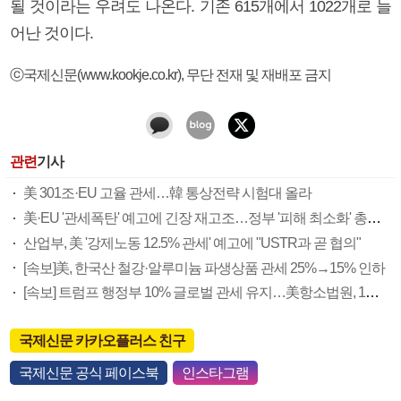
될 것이라는 우려도 나온다. 기존 615개에서 1022개로 늘
어난 것이다.
ⓒ국제신문(www.kookje.co.kr), 무단 전재 및 재배포 금지
관련
기사
美 301조·EU 고율 관세…韓 통상전략 시험대 올라
美·EU '관세폭탄' 예고에 긴장 재고조…정부 '피해 최소화' 총력(종합)
산업부, 美 '강제노동 12.5% 관세' 예고에 "USTR과 곧 협의"
[속보]美, 한국산 철강·알루미늄 파생상품 관세 25%→15% 인하
[속보] 트럼프 행정부 10% 글로벌 관세 유지…美항소법원, 1심 판결 집행 제동
국제신문 카카오플러스 친구
국제신문 공식 페이스북
인스타그램