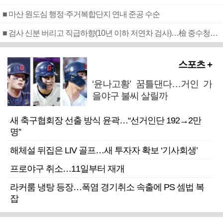
■ 마산 원도심 행정·주거복합단지 연내 준공 수순
■ 검사 신분 버리고 직급하향(10년 이하 저연차 검사)…檢 중수청행 기피
스포츠 +
‘윤나고황’ 꿈틀댄다…거인 가
을야구 불씨 살릴까
새 축구협회장 선출 방식 윤곽…“선거인단 192→2만
명”
해체설 뒤집은 LIV 골프…새 투자자 확보 ‘기사회생’
프로야구 취소…11일부터 재개
라커룸 냉탕 등장…폭염 경기취소 속출에 PS 셈법 복
잡