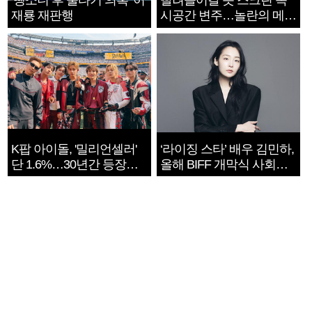
재룡 재판행
시공간 변주…놀란의 메시
지는 ‘전쟁 속죄’
K팝 아이돌, '밀리언셀러'
‘라이징 스타’ 배우 김민하,
단 1.6%…30년간 등장
올해 BIFF 개막식 사회자
1182개팀 전수조사
확정