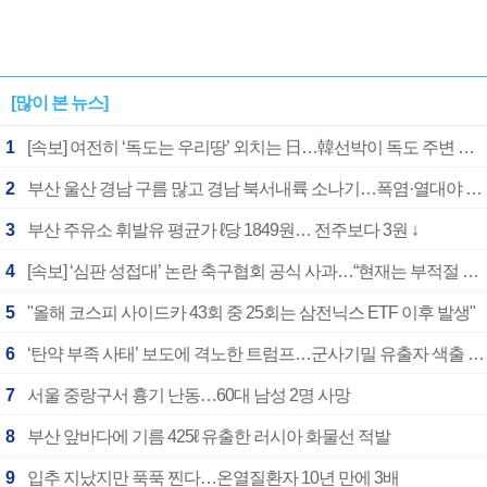
[많이 본 뉴스]
1
[속보] 여전히 ‘독도는 우리땅’ 외치는 日…韓선박이 독도 주변 해양조사 활동하자 반발
2
부산 울산 경남 구름 많고 경남 북서내륙 소나기…폭염·열대야 계속
3
부산 주유소 휘발유 평균가 ℓ당 1849원… 전주보다 3원 ↓
4
[속보] ‘심판 성접대’ 논란 축구협회 공식 사과…“현재는 부적절 행위 없어”
5
"올해 코스피 사이드카 43회 중 25회는 삼전닉스 ETF 이후 발생"
6
‘탄약 부족 사태’ 보도에 격노한 트럼프…군사기밀 유출자 색출 지시
7
서울 중랑구서 흉기 난동…60대 남성 2명 사망
8
부산 앞바다에 기름 425ℓ 유출한 러시아 화물선 적발
9
입추 지났지만 푹푹 찐다…온열질환자 10년 만에 3배