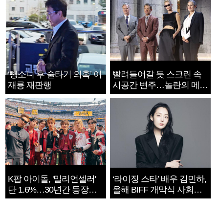
‘뺑소니 후 술타기 의혹’ 이
빨려들어갈 듯 스크린 속
재룡 재판행
시공간 변주…놀란의 메시
지는 ‘전쟁 속죄’
K팝 아이돌, '밀리언셀러'
‘라이징 스타’ 배우 김민하,
단 1.6%…30년간 등장
올해 BIFF 개막식 사회자
1182개팀 전수조사
확정