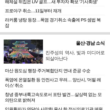
해체설 뒤집은 LIV 골프…새 투자자 확보 ‘기사회생’
프로야구 취소…11일부터 재개
라커룸 냉탕 등장…폭염 경기취소 속출에 PS 셈법 복
잡
울산·경남 소식
진주성의 역사, 빛과 미디어로
되살아난다
마산 원도심 행정·주거복합단지 연내 준공 수순
폭염에 온열질환 등 안전사고 우려… 양산시, '어필 레
이스' 취소
창녕 중부내륙고속도로서 포탄 발견…살상력 없는 모
의탄으로 밝혀져
입원환자가 연달아 사망한 울산 한 정신의료기관 폐원