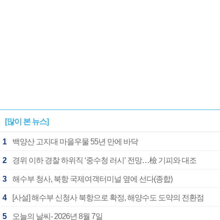
[많이 본 뉴스]
1
백양산 고지대 마을우물 55년 만에 바닥
2
경위 이하 경찰 하위직 ‘중수청 러시’ 전망…檢 기피와 대조
3
해수부 청사, 북항 국제여객터미널 옆에 선다(종합)
4
[사설] 해수부 신청사 북항으로 확정, 해양수도 도약의 전환점
5
오늘의 날씨- 2026년 8월 7일