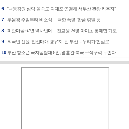
6
“낙동강권 삼락·을숙도·다대포 연결해 서부산 관광 키우자”
7
부울경 주말부터 비소식…‘극한 폭염’ 한풀 꺾일 듯
8
피란마을 67년 역사인데…전교생 24명 아미초 통폐합 기로
9
외국인 선원 ‘인신매매 경유지’ 된 부산…우려가 현실로
10
부산 청소년 극지탐험대 8인, 열흘간 북극 구석구석 누빈다