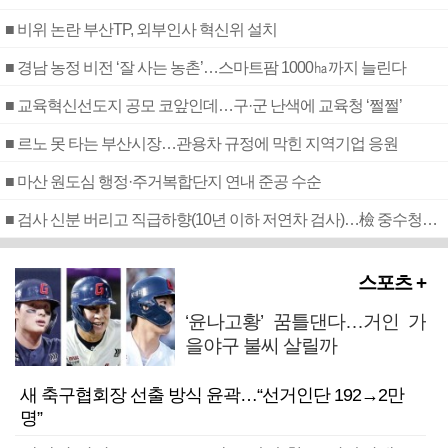
■ 비위 논란 부산TP, 외부인사 혁신위 설치
■ 경남 농정 비전 ‘잘 사는 농촌’…스마트팜 1000㏊까지 늘린다
■ 교육혁신선도지 공모 코앞인데…구·군 난색에 교육청 ‘쩔쩔’
■ 르노 못 타는 부산시장…관용차 규정에 막힌 지역기업 응원
■ 마산 원도심 행정·주거복합단지 연내 준공 수순
■ 검사 신분 버리고 직급하향(10년 이하 저연차 검사)…檢 중수청행 기피
스포츠 +
‘윤나고황’ 꿈틀댄다…거인 가
을야구 불씨 살릴까
새 축구협회장 선출 방식 윤곽…“선거인단 192→2만
명”