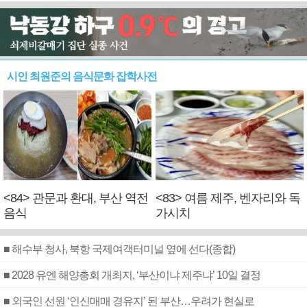
시인 최원준의 음식문화 잡학사전
<84> 관문과 환대, 부산 역전
<83> 여름 제주, 벤자리와 독
음식
가시치
■ 해수부 청사, 북항 국제여객터미널 옆에 선다(종합)
■ 2028 유엔 해양총회 개최지, ‘부산이냐 제주냐’ 10일 결정
■ 외국인 선원 ‘인신매매 경유지’ 된 부산…우려가 현실로