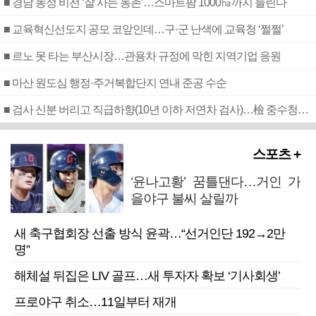
■ 경남 농정 비전 ‘잘 사는 농촌’…스마트팜 1000㏊까지 늘린다
■ 교육혁신선도지 공모 코앞인데…구·군 난색에 교육청 ‘쩔쩔’
■ 르노 못 타는 부산시장…관용차 규정에 막힌 지역기업 응원
■ 마산 원도심 행정·주거복합단지 연내 준공 수순
■ 검사 신분 버리고 직급하향(10년 이하 저연차 검사)…檢 중수청행 기피
스포츠 +
‘윤나고황’ 꿈틀댄다…거인 가
을야구 불씨 살릴까
새 축구협회장 선출 방식 윤곽…“선거인단 192→2만
명”
해체설 뒤집은 LIV 골프…새 투자자 확보 ‘기사회생’
프로야구 취소…11일부터 재개