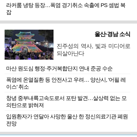
라커룸 냉탕 등장…폭염 경기취소 속출에 PS 셈법 복
잡
울산·경남 소식
진주성의 역사, 빛과 미디어로
되살아난다
마산 원도심 행정·주거복합단지 연내 준공 수순
폭염에 온열질환 등 안전사고 우려… 양산시, '어필 레
이스' 취소
창녕 중부내륙고속도로서 포탄 발견…살상력 없는 모
의탄으로 밝혀져
입원환자가 연달아 사망한 울산 한 정신의료기관 폐원
전망