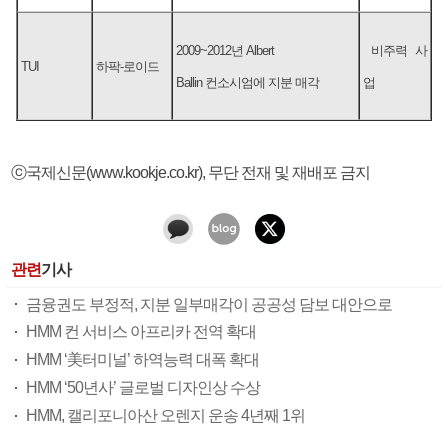
2009~2012년 Albert
비주력 사
TUI
하팍-로이드
Ballin 컨소시엄에 지분 매각
업
ⓒ국제신문(www.kookje.co.kr), 무단 전재 및 재배포 금지
관련
기사
금융권도 부정적, 지분 일부매각이 공공성 담보 대안으로
HMM 컨 서비스 아프리카 전역 확대
HMM ‘美터미널’ 하역능력 대폭 확대
HMM ‘50년사’ 글로벌 디자인상 수상
HMM, 캘리포니아산 오렌지 운송 4년째 1위