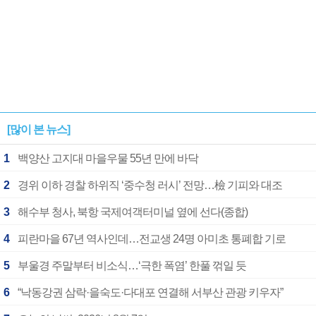
[많이 본 뉴스]
1
백양산 고지대 마을우물 55년 만에 바닥
2
경위 이하 경찰 하위직 ‘중수청 러시’ 전망…檢 기피와 대조
3
해수부 청사, 북항 국제여객터미널 옆에 선다(종합)
4
피란마을 67년 역사인데…전교생 24명 아미초 통폐합 기로
5
부울경 주말부터 비소식…‘극한 폭염’ 한풀 꺾일 듯
6
“낙동강권 삼락·을숙도·다대포 연결해 서부산 관광 키우자”