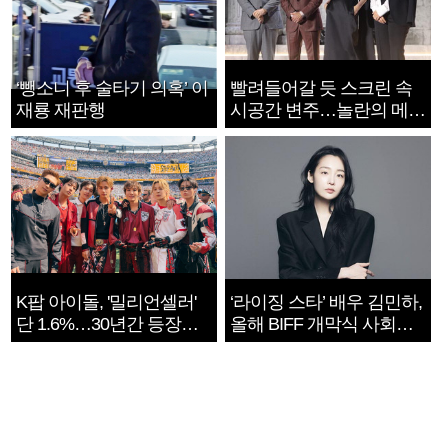
‘뺑소니 후 술타기 의혹’ 이
빨려들어갈 듯 스크린 속
재룡 재판행
시공간 변주…놀란의 메시
지는 ‘전쟁 속죄’
K팝 아이돌, '밀리언셀러'
‘라이징 스타’ 배우 김민하,
단 1.6%…30년간 등장
올해 BIFF 개막식 사회자
1182개팀 전수조사
확정