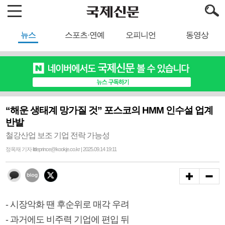
뉴스
스포츠·연예
오피니언
동영상
“해운 생태계 망가질 것” 포스코의 HMM 인수설 업계
반발
철강산업 보조 기업 전락 가능성
정옥재 기자 littleprince@kookje.co.kr | 2025.09.14 19:11
- 시장악화 땐 후순위로 매각 우려
- 과거에도 비주력 기업에 편입 뒤