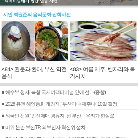
시인 최원준의 음식문화 잡학사전
<84> 관문과 환대, 부산 역전
<83> 여름 제주, 벤자리와 독
음식
가시치
■ 해수부 청사, 북항 국제여객터미널 옆에 선다(종합)
■ 2028 유엔 해양총회 개최지, ‘부산이냐 제주냐’ 10일 결정
■ 외국인 선원 ‘인신매매 경유지’ 된 부산…우려가 현실로
■ 비위 논란 부산TP, 외부인사 혁신위 설치