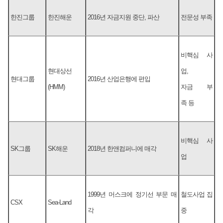
한진그룹
한진해운
2016년 자금지원 중단, 파산
전문성 부족
비핵심 사
현대상선
업,
현대그룹
2016년 산업은행에 편입
(HMM)
자금 부
족 등
비핵심 사
SK그룹
SK해운
2018년 한앤컴퍼니에 매각
업
1999년 머스크에 정기선 부문 매
철도사업 집
CSX
Sea-Land
각
중