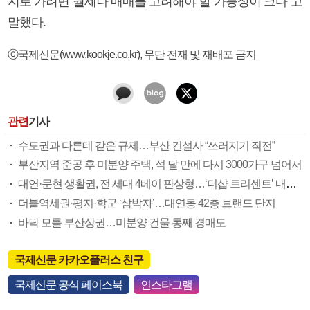
지로 가려면 월세나 매매를 고려해야 할 가능성이 크다”고
말했다.
ⓒ국제신문(www.kookje.co.kr), 무단 전재 및 재배포 금지
관련
기사
수도권과 다른데 같은 규제…부산 건설사 “쓰러지기 직전”
부산지역 준공 후 미분양 주택, 석 달 만에 다시 3000가구 넘어서
대연·문현 생활권, 전 세대 4베이 판상형…‘더샵 트리센트’ 내달 분양
더블역세권·평지·학군 ‘삼박자’…대연동 42층 브랜드 단지
바닥 모를 부산상권…미분양 건물 통째 경매도
국제신문 카카오플러스 친구
국제신문 공식 페이스북
인스타그램