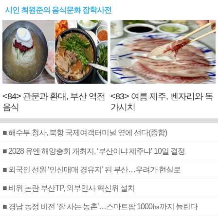
시인 최원준의 음식문화 잡학사전
<84> 관문과 환대, 부산 역전
<83> 여름 제주, 벤자리와 독
음식
가시치
■ 해수부 청사, 북항 국제여객터미널 옆에 선다(종합)
■ 2028 유엔 해양총회 개최지, ‘부산이냐 제주냐’ 10일 결정
■ 외국인 선원 ‘인신매매 경유지’ 된 부산…우려가 현실로
■ 비위 논란 부산TP, 외부인사 혁신위 설치
■ 경남 농정 비전 ‘잘 사는 농촌’…스마트팜 1000㏊까지 늘린다