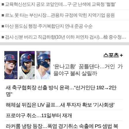
■ 교육혁신선도지 공모 코앞인데…구·군 난색에 교육청 ‘쩔쩔’
■ 르노 못 타는 부산시장…관용차 규정에 막힌 지역기업 응원
■ 마산 원도심 행정·주거복합단지 연내 준공 수순
■ 검사 신분 버리고 직급하향(10년 이하 저연차 검사)…檢 중수청행 기피
스포츠 +
‘윤나고황’ 꿈틀댄다…거인 가
을야구 불씨 살릴까
새 축구협회장 선출 방식 윤곽…“선거인단 192→2만
명”
해체설 뒤집은 LIV 골프…새 투자자 확보 ‘기사회생’
프로야구 취소…11일부터 재개
라커룸 냉탕 등장…폭염 경기취소 속출에 PS 셈법 복