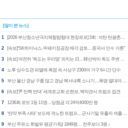
[많이 본 뉴스]
1
[2026 부산청소년극지체험탐험대 현장르포] 3회 : 석탄 탄광촌에서 북극 연구의 중심지로
2
[속보]“SK하이닉스, 中패키징공장 매각 검토…중국서 인수 거론”
3
[속보] 여전히 ‘독도는 우리땅’ 외치는 日…韓선박이 독도 주변 해양조사 활동하자 반발
4
노후 상수도관 파열에 폭염 속 사상구 2300여 가구 6시간 단수
5
부산 울산 경남 구름 많고 경남 북서내륙 소나기…폭염·열대야 계속
6
[속보]‘尹 탄핵 반대’ 세계로교회 손현보, 백악관서 트럼프 접견
7
1236회 로또 1등 11명…당첨금 각 24억4000만 원
8
‘탄약 부족 사태’ 보도에 격노한 트럼프…군사기밀 유출자 색출 지시
9
부산 주유소 휘발유 평균가 ℓ당 1849원… 전주보다 3원 ↓