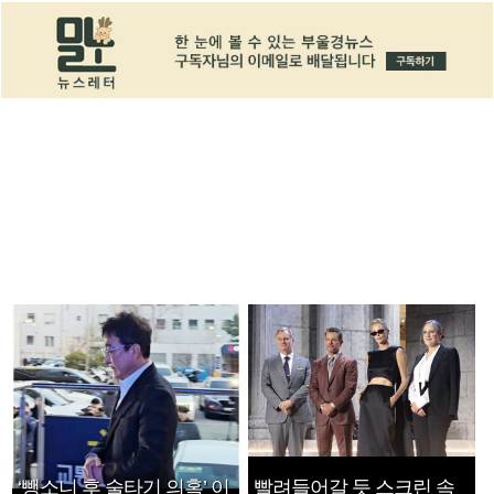
‘뺑소니 후 술타기 의혹’ 이
빨려들어갈 듯 스크린 속