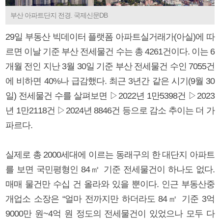
부산 아파트단지 전경. 국제신문DB
29일 부동산 빅데이터 플랫폼 아파트실거래가(아실)에 따
르면 이날 기준 부산 전세물건 수는 총 4261건이다. 이는 6
개월 전인 지난 3월 30일 기준 부산 전세물건 수인 7055건
에 비하면 40%나 급감했다. 최근 3년간 같은 시기(9월 30
일) 전세물건 수를 살펴보면 ▷2022년 1만5398건 ▷2023
년 1만2118건 ▷2024년 8846건 등으로 감소 추이는 더 가
파르다.
실제로 총 2000세대에 이르는 동래구의 한 대단지 아파트
를 보면 국민평형인 84㎡ 기준 전세물건이 하나도 없다.
매매 물건만 수십 건 올라와 있을 뿐이다. 인근 부동산중
개업소 소장은 “얼마 전까지만 하더라도 84㎡ 기준 3억
9000만 원~4억 원 정도의 전세물건이 있었으나 모두 다