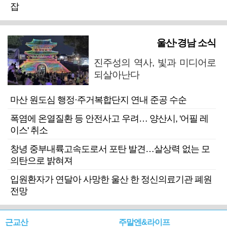
잡
울산·경남 소식
진주성의 역사, 빛과 미디어로
되살아난다
마산 원도심 행정·주거복합단지 연내 준공 수순
폭염에 온열질환 등 안전사고 우려… 양산시, '어필 레
이스' 취소
창녕 중부내륙고속도로서 포탄 발견…살상력 없는 모
의탄으로 밝혀져
입원환자가 연달아 사망한 울산 한 정신의료기관 폐원
전망
근교산
주말엔&라이프