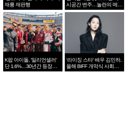
재룡 재판행
시공간 변주…놀란의 메시
지는 ‘전쟁 속죄’
K팝 아이돌, '밀리언셀러'
‘라이징 스타’ 배우 김민하,
단 1.6%…30년간 등장
올해 BIFF 개막식 사회자
1182개팀 전수조사
확정