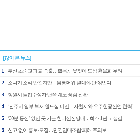
[많이 본 뉴스]
1
부산 초중교 폐교 속출…활용처 못찾아 도심 흉물화 우려
2
소나기 소식 반갑지만…찜통더위·열대야 안 꺾인다
3
창원시 불법주정차 단속 계도 중심 전환
4
“진주시 일부 부서 원도심 이전…사천시와 우주항공산업 협력”
5
‘30분 등산’ 없인 못 가는 천마산전망대…최소 1년 고생길
6
신고 없이 홍보·모집…민간임대조합 피해 주의보