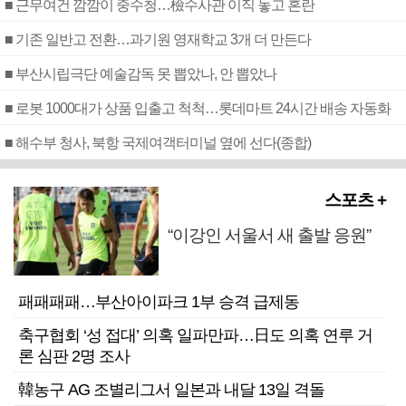
■ 근무여건 깜깜이 중수청…檢수사관 이직 놓고 혼란
■ 기존 일반고 전환…과기원 영재학교 3개 더 만든다
■ 부산시립극단 예술감독 못 뽑았나, 안 뽑았나
■ 로봇 1000대가 상품 입출고 척척…롯데마트 24시간 배송 자동화
■ 해수부 청사, 북항 국제여객터미널 옆에 선다(종합)
스포츠 +
“이강인 서울서 새 출발 응원”
패패패패…부산아이파크 1부 승격 급제동
축구협회 ‘성 접대’ 의혹 일파만파…日도 의혹 연루 거
론 심판 2명 조사
韓농구 AG 조별리그서 일본과 내달 13일 격돌