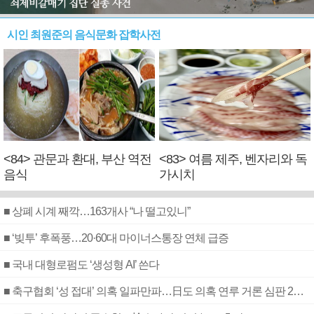
시인 최원준의 음식문화 잡학사전
<84> 관문과 환대, 부산 역전
<83> 여름 제주, 벤자리와 독
음식
가시치
■ 상폐 시계 째깍…163개사 “나 떨고있니”
■ ‘빚투’ 후폭풍…20·60대 마이너스통장 연체 급증
■ 국내 대형로펌도 ‘생성형 AI’ 쓴다
■ 축구협회 ‘성 접대’ 의혹 일파만파…日도 의혹 연루 거론 심판 2명 조사