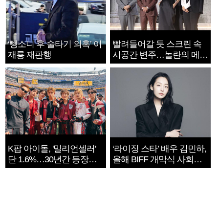
‘뺑소니 후 술타기 의혹’ 이
빨려들어갈 듯 스크린 속
재룡 재판행
시공간 변주…놀란의 메시
지는 ‘전쟁 속죄’
K팝 아이돌, '밀리언셀러'
‘라이징 스타’ 배우 김민하,
단 1.6%…30년간 등장
올해 BIFF 개막식 사회자
1182개팀 전수조사
확정