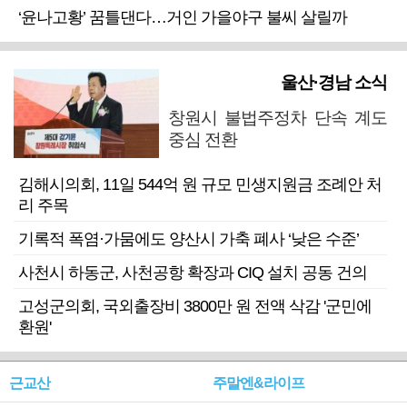
‘윤나고황’ 꿈틀댄다…거인 가을야구 불씨 살릴까
울산·경남 소식
창원시 불법주정차 단속 계도
중심 전환
김해시의회, 11일 544억 원 규모 민생지원금 조례안 처
리 주목
기록적 폭염·가뭄에도 양산시 가축 폐사 ‘낮은 수준’
사천시 하동군, 사천공항 확장과 CIQ 설치 공동 건의
고성군의회, 국외출장비 3800만 원 전액 삭감 '군민에
환원'
근교산
주말엔&라이프