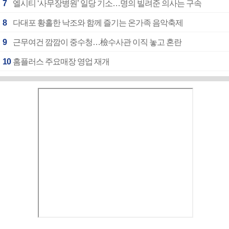
7
엘시티 ‘사무장병원’ 일당 기소…명의 빌려준 의사는 구속
8
다대포 황홀한 낙조와 함께 즐기는 온가족 음악축제
9
근무여건 깜깜이 중수청…檢수사관 이직 놓고 혼란
10
홈플러스 주요매장 영업 재개