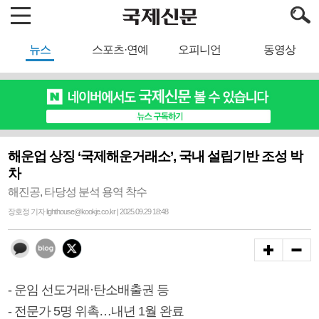
뉴스
스포츠·연예
오피니언
동영상
해운업 상징 ‘국제해운거래소’, 국내 설립기반 조성 박
차
해진공, 타당성 분석 용역 착수
장호정 기자 lighthouse@kookje.co.kr | 2025.09.29 18:48
- 운임 선도거래·탄소배출권 등
- 전문가 5명 위촉…내년 1월 완료