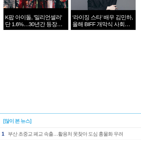
K팝 아이돌, '밀리언셀러'
‘라이징 스타’ 배우 김민하,
단 1.6%…30년간 등장
올해 BIFF 개막식 사회자
1182개팀 전수조사
확정
[많이 본 뉴스]
1
부산 초중교 폐교 속출…활용처 못찾아 도심 흉물화 우려