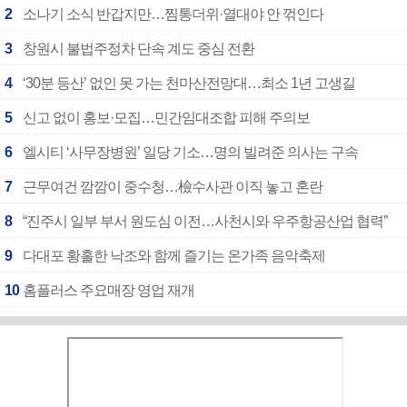
2
소나기 소식 반갑지만…찜통더위·열대야 안 꺾인다
3
창원시 불법주정차 단속 계도 중심 전환
4
‘30분 등산’ 없인 못 가는 천마산전망대…최소 1년 고생길
5
신고 없이 홍보·모집…민간임대조합 피해 주의보
6
엘시티 ‘사무장병원’ 일당 기소…명의 빌려준 의사는 구속
7
근무여건 깜깜이 중수청…檢수사관 이직 놓고 혼란
8
“진주시 일부 부서 원도심 이전…사천시와 우주항공산업 협력”
9
다대포 황홀한 낙조와 함께 즐기는 온가족 음악축제
10
홈플러스 주요매장 영업 재개