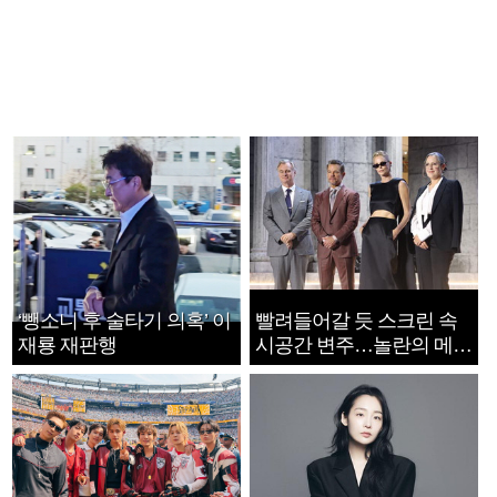
‘뺑소니 후 술타기 의혹’ 이
빨려들어갈 듯 스크린 속
재룡 재판행
시공간 변주…놀란의 메시
지는 ‘전쟁 속죄’