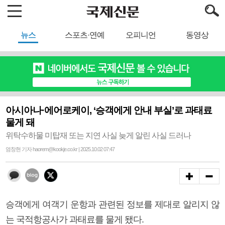
뉴스
스포츠·연예
오피니언
동영상
아시아나·에어로케이, ‘승객에게 안내 부실’로 과태료
물게 돼
위탁수하물 미탑재 또는 지연 사실 늦게 알린 사실 드러나
염창현 기자 haorem@kookje.co.kr | 2025.10.02 07:47
승객에게 여객기 운항과 관련된 정보를 제대로 알리지 않
는 국적항공사가 과태료를 물게 됐다.