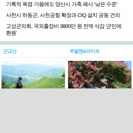
기록적 폭염·가뭄에도 양산시 가축 폐사 ‘낮은 수준’
사천시 하동군, 사천공항 확장과 CIQ 설치 공동 건의
고성군의회, 국외출장비 3800만 원 전액 삭감 '군민에
환원'
근교산
주말엔&라이프
근교산&그너머…상주·문경
폭염보다 더 뜨거워라…100
청화산~시루봉
일을 붉게 불태울 ‘선비정신’
피었네