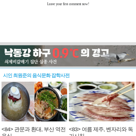
시인 최원준의 음식문화 잡학사전
<84> 관문과 환대, 부산 역전
<83> 여름 제주, 벤자리와 독