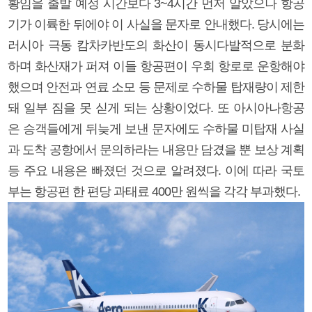
황임을 출발 예정 시간보다 3~4시간 먼저 알았으나 항공
기가 이륙한 뒤에야 이 사실을 문자로 안내했다. 당시에는
러시아 극동 캄차카반도의 화산이 동시다발적으로 분화
하며 화산재가 퍼져 이들 항공편이 우회 항로로 운항해야
했으며 안전과 연료 소모 등 문제로 수하물 탑재량이 제한
돼 일부 짐을 못 싣게 되는 상황이었다. 또 아시아나항공
은 승객들에게 뒤늦게 보낸 문자에도 수하물 미탑재 사실
과 도착 공항에서 문의하라는 내용만 담겼을 뿐 보상 계획
등 주요 내용은 빠졌던 것으로 알려졌다. 이에 따라 국토
부는 항공편 한 편당 과태료 400만 원씩을 각각 부과했다.