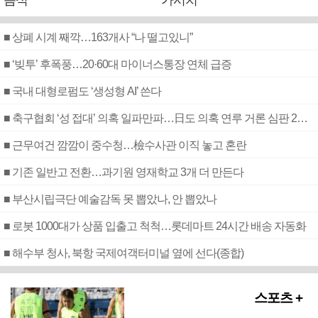
음식
가시치
■ 상폐 시계 째깍…163개사 “나 떨고있니”
■ ‘빚투’ 후폭풍…20·60대 마이너스통장 연체 급증
■ 국내 대형로펌도 ‘생성형 AI’ 쓴다
■ 축구협회 ‘성 접대’ 의혹 일파만파…日도 의혹 연루 거론 심판 2명 조사
■ 근무여건 깜깜이 중수청…檢수사관 이직 놓고 혼란
■ 기존 일반고 전환…과기원 영재학교 3개 더 만든다
■ 부산시립극단 예술감독 못 뽑았나, 안 뽑았나
■ 로봇 1000대가 상품 입출고 척척…롯데마트 24시간 배송 자동화
■ 해수부 청사, 북항 국제여객터미널 옆에 선다(종합)
스포츠 +