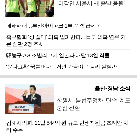
“이강인 서울서 새 출발 응원”
패패패패…부산아이파크 1부 승격 급제동
축구협회 ‘성 접대’ 의혹 일파만파…日도 의혹 연루 거
론 심판 2명 조사
韓농구 AG 조별리그서 일본과 내달 13일 격돌
‘윤나고황’ 꿈틀댄다…거인 가을야구 불씨 살릴까
울산·경남 소식
창원시 불법주정차 단속 계도
중심 전환
김해시의회, 11일 544억 원 규모 민생지원금 조례안 처
리 주목