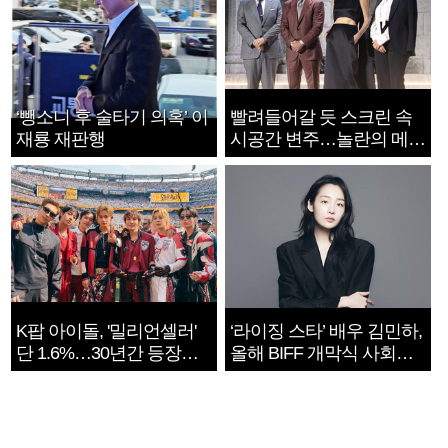
‘뺑소니 후 술타기 의혹’ 이
빨려들어갈 듯 스크린 속
재룡 재판행
시공간 변주…놀란의 메시
지는 ‘전쟁 속죄’
K팝 아이돌, '밀리언셀러'
‘라이징 스타’ 배우 김민하,
단 1.6%…30년간 등장
올해 BIFF 개막식 사회자
1182개팀 전수조사
확정