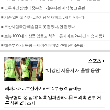
■ 근무여건 깜깜이 중수청…檢수사관 이직 놓고 혼란
■ 기존 일반고 전환…과기원 영재학교 3개 더 만든다
■ 부산시립극단 예술감독 못 뽑았나, 안 뽑았나
■ 로봇 1000대가 상품 입출고 척척…롯데마트 24시간 배송 자동화
■ 해수부 청사, 북항 국제여객터미널 옆에 선다(종합)
스포츠 +
“이강인 서울서 새 출발 응원”
패패패패…부산아이파크 1부 승격 급제동
축구협회 ‘성 접대’ 의혹 일파만파…日도 의혹 연루 거
론 심판 2명 조사