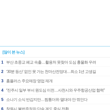
[많이 본 뉴스]
1
부산 초중교 폐교 속출…활용처 못찾아 도심 흉물화 우려
2
‘30분 등산’ 없인 못 가는 천마산전망대…최소 1년 고생길
3
홈플러스 주요매장 영업 재개
4
“진주시 일부 부서 원도심 이전…사천시와 우주항공산업 협력”
5
소나기 소식 반갑지만…찜통더위·열대야 안 꺾인다
6
창원시 불법주정차 단속 계도 중심 전환