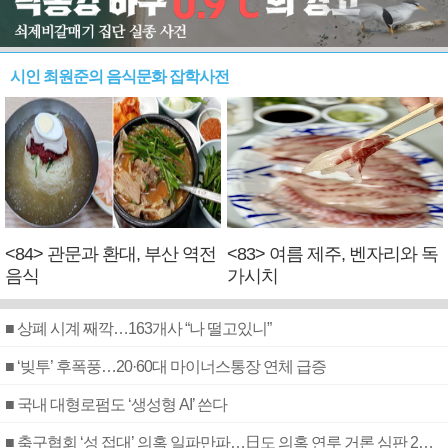
시인 최원준의 음식문화 잡학사전
<84> 관문과 환대, 부산 역전
<83> 여름 제주, 벤자리와 독
음식
가시치
■ 상폐 시계 째깍…163개사 “나 떨고있니”
■ ‘빚투’ 후폭풍…20·60대 마이너스통장 연체 급증
■ 국내 대형로펌도 ‘생성형 AI’ 쓴다
■ 축구협회 ‘성 접대’ 의혹 일파만파…日도 의혹 연루 거론 심판 2명 조사