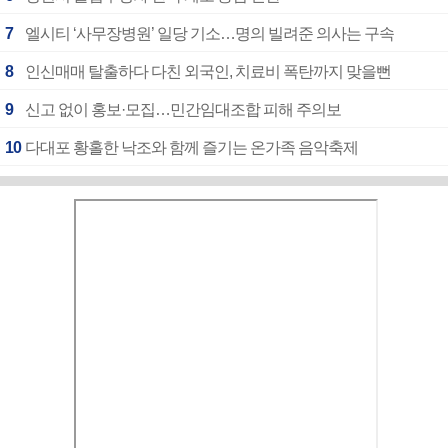
7
엘시티 ‘사무장병원’ 일당 기소…명의 빌려준 의사는 구속
8
인신매매 탈출하다 다친 외국인, 치료비 폭탄까지 맞을뻔
9
신고 없이 홍보·모집…민간임대조합 피해 주의보
10
다대포 황홀한 낙조와 함께 즐기는 온가족 음악축제