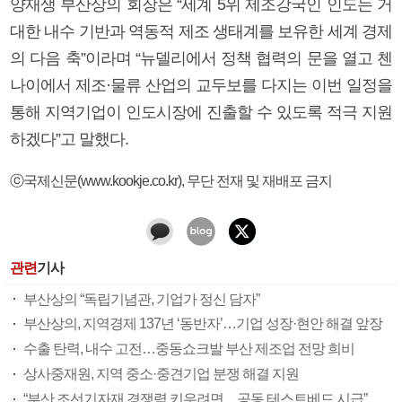
양재생 부산상의 회장은 “세계 5위 제조강국인 인도는 거
대한 내수 기반과 역동적 제조 생태계를 보유한 세계 경제
의 다음 축”이라며 “뉴델리에서 정책 협력의 문을 열고 첸
나이에서 제조·물류 산업의 교두보를 다지는 이번 일정을
통해 지역기업이 인도시장에 진출할 수 있도록 적극 지원
하겠다”고 말했다.
ⓒ국제신문(www.kookje.co.kr), 무단 전재 및 재배포 금지
관련
기사
부산상의 “독립기념관, 기업가 정신 담자”
부산상의, 지역경제 137년 ‘동반자’…기업 성장·현안 해결 앞장
수출 탄력, 내수 고전…중동쇼크발 부산 제조업 전망 희비
상사중재원, 지역 중소·중견기업 분쟁 해결 지원
“부산 조선기자재 경쟁력 키우려면…공동 테스트베드 시급”