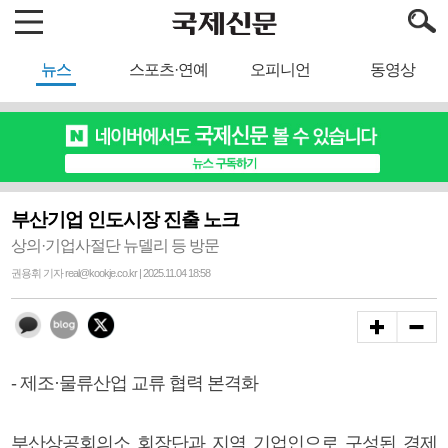
뉴스
스포츠·연예
오피니언
동영상
부산기업 인도시장 진출 노크
상의·기업사절단 뉴델리 등 방문
권용휘 기자 real@kookje.co.kr | 2025.11.04 18:58
- 제조·물류산업 교류 협력 본격화
부산상공회의소 회장단과 지역 기업인으로 구성된 경제