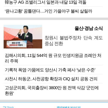
韓농구 AG 조별리그서 일본과 내달 13일 격돌
‘윤나고황’ 꿈틀댄다…거인 가을야구 불씨 살릴까
울산·경남 소식
창원시 불법주정차 단속 계도
중심 전환
김해시의회, 11일 544억 원 규모 민생지원금 조례안 처
리 주목
기록적 폭염·가뭄에도 양산시 가축 폐사 ‘낮은 수준’
사천시 하동군, 사천공항 확장과 CIQ 설치 공동 건의
고성군의회, 국외출장비 3800만 원 전액 삭감 '군민에
환원'