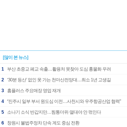
[많이 본 뉴스]
1
부산 초중교 폐교 속출…활용처 못찾아 도심 흉물화 우려
2
‘30분 등산’ 없인 못 가는 천마산전망대…최소 1년 고생길
3
홈플러스 주요매장 영업 재개
4
“진주시 일부 부서 원도심 이전…사천시와 우주항공산업 협력”
5
소나기 소식 반갑지만…찜통더위·열대야 안 꺾인다
6
창원시 불법주정차 단속 계도 중심 전환