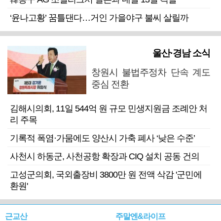
‘윤나고황’ 꿈틀댄다…거인 가을야구 불씨 살릴까
울산·경남 소식
창원시 불법주정차 단속 계도
중심 전환
김해시의회, 11일 544억 원 규모 민생지원금 조례안 처
리 주목
기록적 폭염·가뭄에도 양산시 가축 폐사 ‘낮은 수준’
사천시 하동군, 사천공항 확장과 CIQ 설치 공동 건의
고성군의회, 국외출장비 3800만 원 전액 삭감 '군민에
환원'
근교산
주말엔&라이프