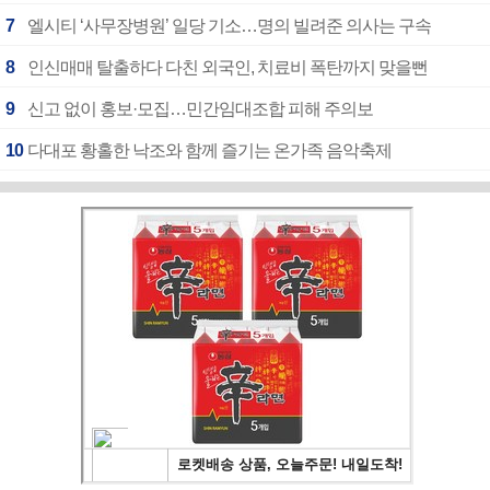
7
엘시티 ‘사무장병원’ 일당 기소…명의 빌려준 의사는 구속
8
인신매매 탈출하다 다친 외국인, 치료비 폭탄까지 맞을뻔
9
신고 없이 홍보·모집…민간임대조합 피해 주의보
10
다대포 황홀한 낙조와 함께 즐기는 온가족 음악축제