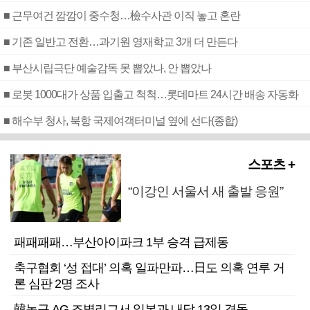
■ 근무여건 깜깜이 중수청…檢수사관 이직 놓고 혼란
■ 기존 일반고 전환…과기원 영재학교 3개 더 만든다
■ 부산시립극단 예술감독 못 뽑았나, 안 뽑았나
■ 로봇 1000대가 상품 입출고 척척…롯데마트 24시간 배송 자동화
■ 해수부 청사, 북항 국제여객터미널 옆에 선다(종합)
스포츠 +
“이강인 서울서 새 출발 응원”
패패패패…부산아이파크 1부 승격 급제동
축구협회 ‘성 접대’ 의혹 일파만파…日도 의혹 연루 거
론 심판 2명 조사
韓농구 AG 조별리그서 일본과 내달 13일 격돌