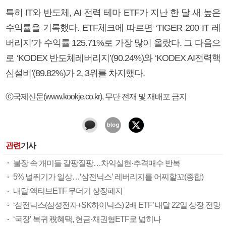
특히 IT와 반도체, AI 전력 테마 ETF가 지난 한 달 새 높은
수익률을 기록했다. ETF체크에 따르면 ‘TIGER 200 IT 레
버리지’가 수익률 125.71%로 가장 많이 올랐다. 그 다음으
로 ‘KODEX 반도체레버리지’(90.24%)와 ‘KODEX AI전력핵
심설비’(89.82%)가 2, 3위를 차지했다.
ⓒ국제신문(www.kookje.co.kr), 무단 전재 및 재배포 금지
관련
기사
불장 속 개미들 갈팡질팡…차익실현·추격매수 반복
5% 널뛰기가 일상…‘삼전닉스’ 레버리지를 어찌할꼬(종합)
내달 액티브ETF 무더기 상장폐지
‘삼전닉스(삼성전자+SK하이닉스) 2배 ETF’ 내달 22일 상장 전망
‘국장’ 복귀 稅혜택, 현금·채권형ETF로 넓히나