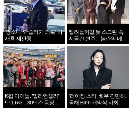
‘뺑소니 후 술타기 의혹’ 이
빨려들어갈 듯 스크린 속
재룡 재판행
시공간 변주…놀란의 메시
지는 ‘전쟁 속죄’
K팝 아이돌, '밀리언셀러'
‘라이징 스타’ 배우 김민하,
단 1.6%…30년간 등장
올해 BIFF 개막식 사회자
1182개팀 전수조사
확정