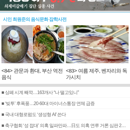
시인 최원준의 음식문화 잡학사전
<84> 관문과 환대, 부산 역전
<83> 여름 제주, 벤자리와 독
음식
가시치
■ 상폐 시계 째깍…163개사 “나 떨고있니”
■ ‘빚투’ 후폭풍…20·60대 마이너스통장 연체 급증
■ 국내 대형로펌도 ‘생성형 AI’ 쓴다
■ 축구협회 ‘성 접대’ 의혹 일파만파…日도 의혹 연루 거론 심판 2명 조사