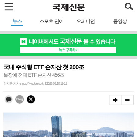
뉴스
스포츠·연예
오피니언
동영상
국내 주식형 ETF 순자산 첫 200조
불장에 전체 ETF 순자산 456조
정지윤 기자 stopx@kookje.co.kr | 2026.05.10 19:13