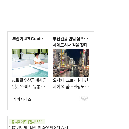
부산기UP! Grade
부산관광 퀀텀 점프…
세계도시서 길을 찾다
AI로 활수산물 폐사율
오사카·교토·나라 ‘간
낮춘 ‘스마트 유통’…
사이’의 힘…관광도 뭉
사막·산악지대 수출
쳐야 흥한다
도전
증시와이드
[전체보기]
韓 반도체 ‘확신’이 좌우할 8월 증시