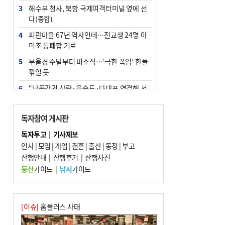
3
해수부 청사, 북항 국제여객터미널 옆에 선
다(종합)
4
피란마을 67년 역사인데…전교생 24명 아
미초 통폐합 기로
5
부울경 주말부터 비소식…‘극한 폭염’ 한풀
꺾일 듯
6
“낙동강권 삼락·을숙도·다대포 연결해 서
부산 관광 키우자”
7
오늘의 날씨- 2026년 8월 7일
독자참여 게시판
8
외국인 선원 ‘인신매매 경유지’ 된 부산…
독자투고
|
기사제보
우려가 현실로
인사
|
모임
|
개업
|
결혼
|
출산
|
동정
|
부고
9
산행안내
[사설] 해수부 신청사 북항으로 확정, 해양
|
산행후기
|
산행사진
수도 도약의 전환점
등산
가이드
|
낚시
가이드
10
르노 못 타는 부산시장…관용차 규정에 막
힌 지역기업 응원
[이슈]
홈플러스 사태