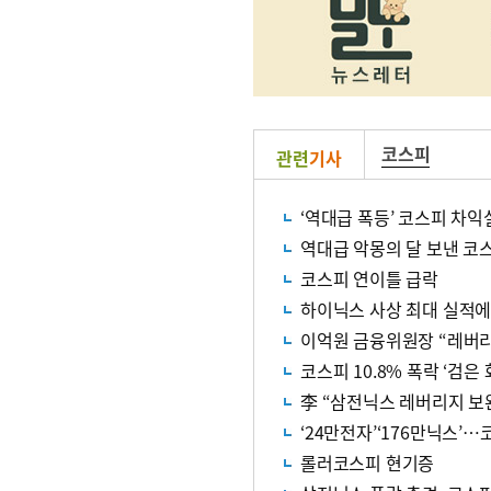
코스피
관련
기사
‘역대급 폭등’ 코스피 차익
역대급 악몽의 달 보낸 코
코스피 연이틀 급락
하이닉스 사상 최대 실적에도
이억원 금융위원장 “레버리
코스피 10.8% 폭락 ‘검은
李 “삼전닉스 레버리지 보완
‘24만전자’‘176만닉스’…
롤러코스피 현기증