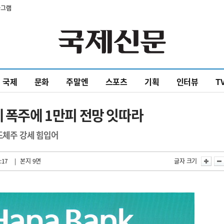
타그램
국제
문화
주말엔
스포츠
기획
인터뷰
T
체 폭주에 1만피 전망 잇따라
도체주 강세 힘입어
:17
| 본지 9면
글자 크기