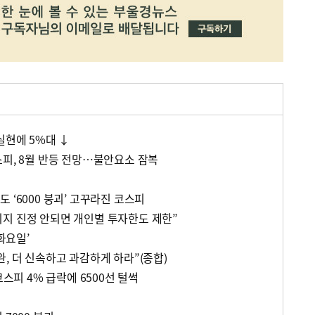
실현에 5%대 ↓
스피, 8월 반등 전망…불안요소 잠복
 ‘6000 붕괴’ 고꾸라진 코스피
지 진정 안되면 개인별 투자한도 제한”
 화요일’
, 더 신속하고 과감하게 하라”(종합)
코스피 4% 급락에 6500선 털썩