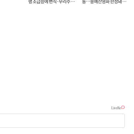
행 조급증에 변칙·무리수 마
동…중예산영화 한정돼 실
케팅도
효성 의문도