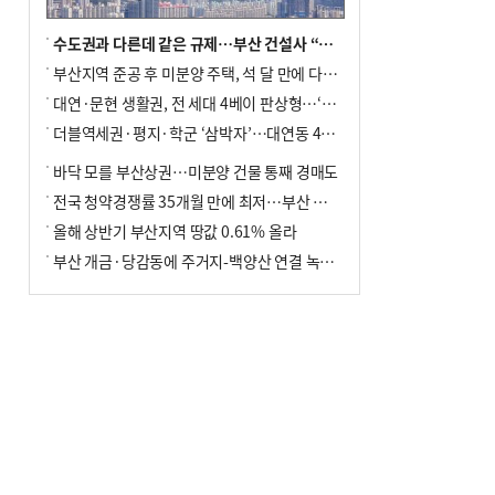
수도권과 다른데 같은 규제…부산 건설사 “쓰러지기 직전”
부산지역 준공 후 미분양 주택, 석 달 만에 다시 3000가구 넘어서
대연·문현 생활권, 전 세대 4베이 판상형…‘더샵 트리센트’ 내달 분양
더블역세권·평지·학군 ‘삼박자’…대연동 42층 브랜드 단지
바닥 모를 부산상권…미분양 건물 통째 경매도
전국 청약경쟁률 35개월 만에 최저…부산 미분양 ‘적체’ 심화
올해 상반기 부산지역 땅값 0.61% 올라
부산 개금·당감동에 주거지-백양산 연결 녹지 조성