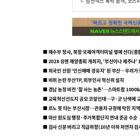
삼전닉스 폭락 충격, 코스피
■ 해수부 청사, 북항 국제여객터미널 옆에 선다(종
■ 2028 유엔 해양총회 개최지, ‘부산이냐 제주냐’ 
■ 외국인 선원 ‘인신매매 경유지’ 된 부산…우려가
■ 비위 논란 부산TP, 외부인사 혁신위 설치
■ 르노 못 타는 부산시장…관용차 규정에 막힌 지
■ 마산 원도심 행정·주거복합단지 연내 준공 수순