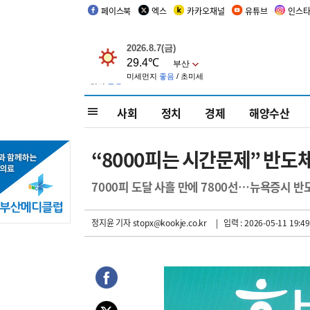
페이스북
엑스
카카오채널
유튜브
인스
사회
정치
경제
해양수산
“8000피는 시간문제” 반도
7000피 도달 사흘 만에 7800선…뉴욕증시 반
정지윤 기자
stopx@kookje.co.kr
| 입력 : 2026-05-11 19:49