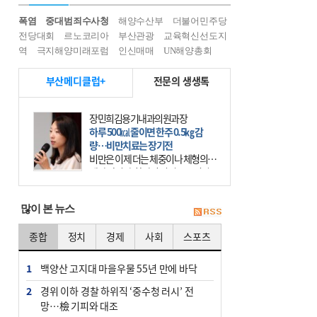
폭염
중대범죄수사청
해양수산부
더불어민주당
전당대회
르노코리아
부산관광
교육혁신선도지
역
극지해양미래포럼
인신매매
UN해양총회
부산메디클럽+
전문의 생생톡
장민희김용기내과의원과장
하루 500㎉ 줄이면 한주 0.5㎏ 감
량…비만치료는 장기전
비만은 이제 더는 체중이나 체형의 문
제가 아니다. 하나의 질병으로 인지
하고 치료와 관리를 해야 한다. 세계
보건기구(WHO)는 이미 1994년 비만
많이 본 뉴스
을 인류의 중요한
종합
정치
경제
사회
스포츠
1
백양산 고지대 마을우물 55년 만에 바닥
2
경위 이하 경찰 하위직 ‘중수청 러시’ 전
망…檢 기피와 대조