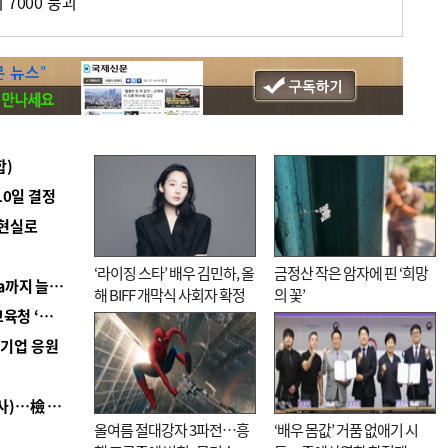
 7000 붕괴
합)
10일 결정
 현실로
‘라이징 스타’ 배우 김민하, 올
금정산 작은 암자에 핀 ‘희망
■ 경남 농정 비전 ‘잘 사는 농촌’…스마트팜 1000㏊까지 늘린다
해 BIFF 개막식 사회자 확정
의 꽃’
■ 교육혁신선도지 공모 코앞인데…구·군 난색에 교육청 ‘쩔쩔’
역기업 응원
■ 검사 신분 버리고 직급하향(10년 이하 저연차 검사)…檢 중수청행 기피
올여름 절대강자 3파전…흥
‘배우 몸값’ 거품 없애기 시