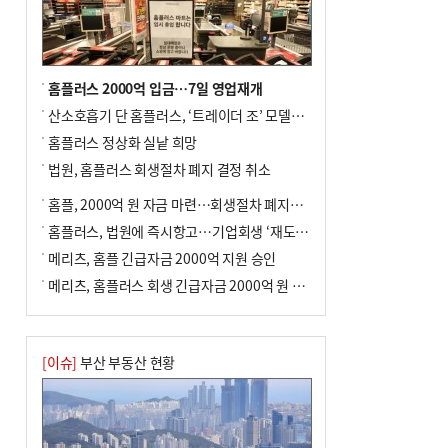
홈플러스 2000억 입금…7일 영업재개
산소호흡기 단 홈플러스, ‘트레이더 조’ 모델로 살아날까
홈플러스 정상화 실낱 희망
법원, 홈플러스 회생절차 폐지 결정 취소
홈플, 2000억 원 자금 마련…회생절차 폐지에 즉시항고(종합)
홈플러스, 법원에 즉시항고…기업회생 ‘재도전’
메리츠, 홈플 긴급자금 2000억 지원 승인
메리츠, 홈플러스 회생 긴급자금 2000억 원 지원 승인
[이슈]
부산 부동산 현황