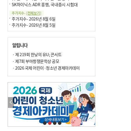
SK하이닉스 ADR 흥행, 국내증시 시험대
주가지수-
[전체보기]
주가지수- 2026년 8월 6일
주가지수- 2026년 8월 5일
알립니다
· 제 219회 한낮의 유U; 콘서트
· 제7회 부마항쟁문학상 공모
· 2026 국제 어린이·청소년 경제아카데미