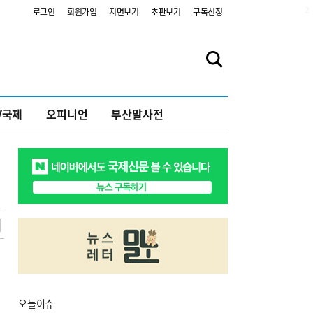
2
로그인
회원가입
지면보기
초판보기
구독신청
V국제
오피니언
부산말사전
오늘
이슈