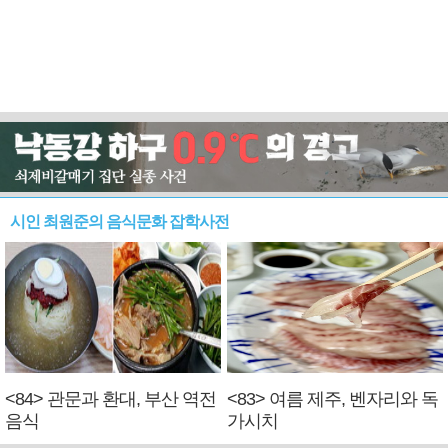
시인 최원준의 음식문화 잡학사전
<84> 관문과 환대, 부산 역전
<83> 여름 제주, 벤자리와 독
음식
가시치