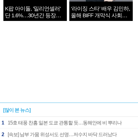
K팝 아이돌, '밀리언셀러'
‘라이징 스타’ 배우 김민하,
단 1.6%…30년간 등장
올해 BIFF 개막식 사회자
1182개팀 전수조사
확정
[많이 본 뉴스]
1
15호 태풍 찬홈 일본 도쿄 관통할 듯…동해안에 비 뿌리나
2
[속보] 남부 가뭄 위성서도 선명…저수지 바닥 드러났다