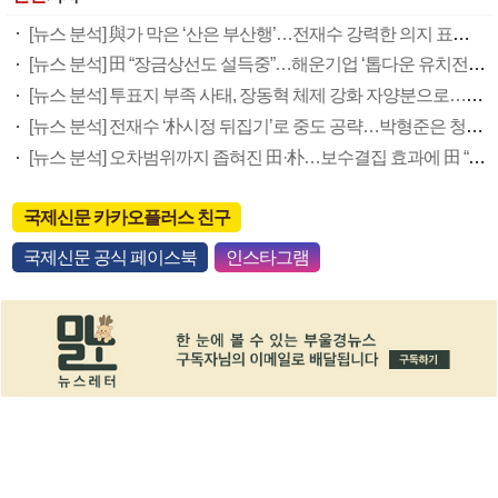
[뉴스 분석] 與가 막은 ‘산은 부산행’…전재수 강력한 의지 표명 없인 공염불
[뉴스 분석] 田 “장금상선도 설득중”…해운기업 ‘톱다운 유치전’ 가속
[뉴스 분석] 투표지 부족 사태, 장동혁 체제 강화 자양분으로…국힘 우경화 우려도
[뉴스 분석] 전재수 ‘朴시정 뒤집기’로 중도 공략…박형준은 청년 우군화 나서
[뉴스 분석] 오차범위까지 좁혀진 田·朴…보수결집 효과에 田 “바닥 견고”(종합)
국제신문 카카오플러스 친구
국제신문 공식 페이스북
인스타그램