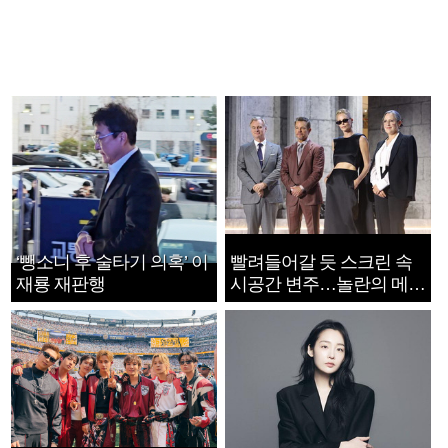
‘뺑소니 후 술타기 의혹’ 이
빨려들어갈 듯 스크린 속
재룡 재판행
시공간 변주…놀란의 메시
지는 ‘전쟁 속죄’