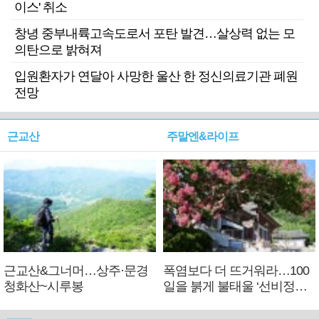
이스' 취소
창녕 중부내륙고속도로서 포탄 발견…살상력 없는 모
의탄으로 밝혀져
입원환자가 연달아 사망한 울산 한 정신의료기관 폐원
전망
근교산
주말엔&라이프
근교산&그너머…상주·문경
폭염보다 더 뜨거워라…100
청화산~시루봉
일을 붉게 불태울 ‘선비정신’
피었네