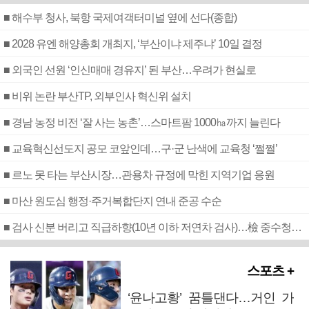
■ 해수부 청사, 북항 국제여객터미널 옆에 선다(종합)
■ 2028 유엔 해양총회 개최지, ‘부산이냐 제주냐’ 10일 결정
■ 외국인 선원 ‘인신매매 경유지’ 된 부산…우려가 현실로
■ 비위 논란 부산TP, 외부인사 혁신위 설치
■ 경남 농정 비전 ‘잘 사는 농촌’…스마트팜 1000㏊까지 늘린다
■ 교육혁신선도지 공모 코앞인데…구·군 난색에 교육청 ‘쩔쩔’
■ 르노 못 타는 부산시장…관용차 규정에 막힌 지역기업 응원
■ 마산 원도심 행정·주거복합단지 연내 준공 수순
■ 검사 신분 버리고 직급하향(10년 이하 저연차 검사)…檢 중수청행 기피
스포츠 +
‘윤나고황’ 꿈틀댄다…거인 가