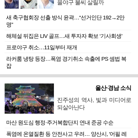
을야구 불씨 살릴까
새 축구협회장 선출 방식 윤곽…“선거인단 192→2만
명”
해체설 뒤집은 LIV 골프…새 투자자 확보 ‘기사회생’
프로야구 취소…11일부터 재개
라커룸 냉탕 등장…폭염 경기취소 속출에 PS 셈법 복
잡
울산·경남 소식
진주성의 역사, 빛과 미디어로
되살아난다
마산 원도심 행정·주거복합단지 연내 준공 수순
폭염에 온열질환 등 안전사고 우려… 양산시, '어필 레