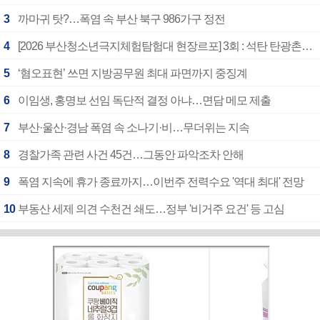
3
까마귀 탓?…폭염 속 부산 북구 986가구 정전
4
[2026 부산청소년극지체험탐험대 현장르포] 3회 : 석탄 탄광촌에서 북극 연구의 중심지로
5
‘혐오표현’ 쓰면 지방공무원 최대 파면까지 중징계
6
이임생, 홍명보 선임 독단적 결정 아냐…면담 메모 제출
7
부산·울산·경남 폭염 속 소나기·비…무더위는 지속
8
경찰가족 관련 사건 45건…그동안 파악조차 안해
9
폭염 지속에 휴가 종료까지…이번주 전력수요 '역대 최대' 전망
10
부동산 세제 의견 수천건 쇄도…정부 '비거주 요건' 등 고심