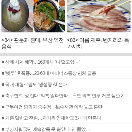
<84> 관문과 환대, 부산 역전
<83> 여름 제주, 벤자리와 독
음식
가시치
■ 상폐 시계 째깍…163개사 “나 떨고있니”
■ ‘빚투’ 후폭풍…20·60대 마이너스통장 연체 급증
■ 국내 대형로펌도 ‘생성형 AI’ 쓴다
■ 축구협회 ‘성 접대’ 의혹 일파만파…日도 의혹 연루 거론 심판 2명 조사
■ 근무여건 깜깜이 중수청…檢수사관 이직 놓고 혼란
■ 기존 일반고 전환…과기원 영재학교 3개 더 만든다
■ 부산시립극단 예술감독 못 뽑았나, 안 뽑았나