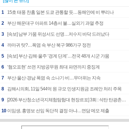
[많이 본 뉴스]
1
15호 태풍 찬홈 일본 도쿄 관통할 듯…동해안에 비 뿌리나
2
부산 해운대구 아파트 14층서 불…실외기 과열 추정
3
[속보] 남부 가뭄 위성서도 선명…저수지 바닥 드러났다
4
까마귀 탓?…폭염 속 부산 북구 986가구 정전
5
[속보] 부산·김해·울주 ‘경계 단계’…전국 48개 시군 가뭄
6
‘혐오표현’ 쓰면 지방공무원 최대 파면까지 중징계
7
부산·울산·경남 폭염 속 소나기·비…무더위는 지속
8
김해시의회, 11일 544억 원 규모 민생지원금 조례안 처리 주목
9
[2026 부산청소년극지체험탐험대 현장르포] 3회 : 석탄 탄광촌에서 북극 연구의 중심지로
10
이임생, 홍명보 선임 독단적 결정 아냐…면담 메모 제출