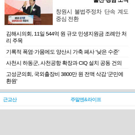
창원시 불법주정차 단속 계도
중심 전환
김해시의회, 11일 544억 원 규모 민생지원금 조례안 처
리 주목
기록적 폭염·가뭄에도 양산시 가축 폐사 ‘낮은 수준’
사천시 하동군, 사천공항 확장과 CIQ 설치 공동 건의
고성군의회, 국외출장비 3800만 원 전액 삭감 '군민에
환원'
근교산
주말엔&라이프