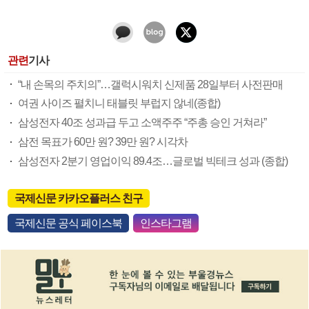
관련
기사
“내 손목의 주치의”…갤럭시워치 신제품 28일부터 사전판매
여권 사이즈 펼치니 태블릿 부럽지 않네(종합)
삼성전자 40조 성과급 두고 소액주주 “주총 승인 거쳐라”
삼전 목표가 60만 원? 39만 원? 시각차
삼성전자 2분기 영업이익 89.4조…글로벌 빅테크 성과 (종합)
국제신문 카카오플러스 친구
국제신문 공식 페이스북
인스타그램