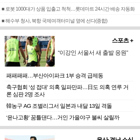
■ 로봇 1000대가 상품 입출고 척척…롯데마트 24시간 배송 자동화
■ 해수부 청사, 북항 국제여객터미널 옆에 선다(종합)
스포츠 +
“이강인 서울서 새 출발 응원”
패패패패…부산아이파크 1부 승격 급제동
축구협회 ‘성 접대’ 의혹 일파만파…日도 의혹 연루 거
론 심판 2명 조사
韓농구 AG 조별리그서 일본과 내달 13일 격돌
‘윤나고황’ 꿈틀댄다…거인 가을야구 불씨 살릴까
울산·경남 소식