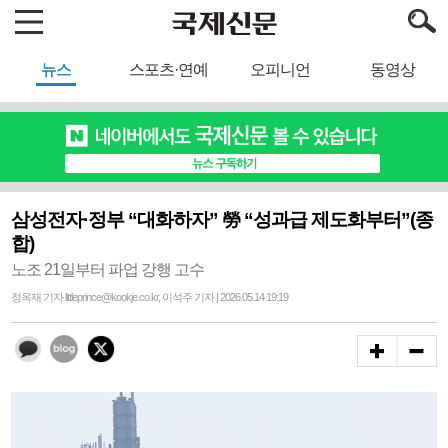
뉴스
스포츠·연예
오피니언
동영상
삼성전자·정부 “대화하자” 勞 “성과급 제도화부터”(종
합)
노조 21일부터 파업 강행 고수
정옥재 기자 littleprince@kookje.co.kr, 이석주 기자 | 2026.05.14 19:19