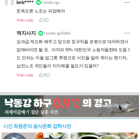
시인 최원준의 음식문화 잡학사전