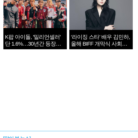
K팝 아이돌, '밀리언셀러'
‘라이징 스타’ 배우 김민하,
단 1.6%…30년간 등장
올해 BIFF 개막식 사회자
1182개팀 전수조사
확정