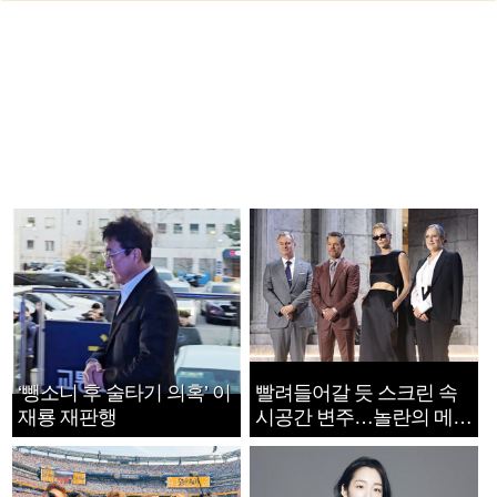
‘뺑소니 후 술타기 의혹’ 이
빨려들어갈 듯 스크린 속
재룡 재판행
시공간 변주…놀란의 메시
지는 ‘전쟁 속죄’