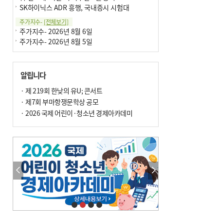
SK하이닉스 ADR 흥행, 국내증시 시험대
주가지수-
[전체보기]
주가지수- 2026년 8월 6일
주가지수- 2026년 8월 5일
알립니다
· 제 219회 한낮의 유U; 콘서트
· 제7회 부마항쟁문학상 공모
· 2026 국제 어린이·청소년 경제아카데미