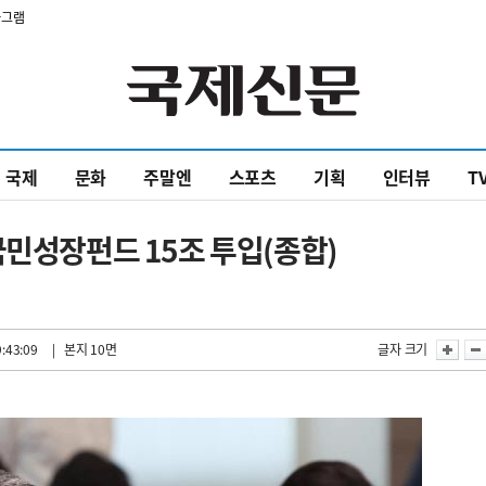
타그램
국제
문화
주말엔
스포츠
기획
인터뷰
T
국민성장펀드 15조 투입(종합)
:43:09
| 본지 10면
글자 크기