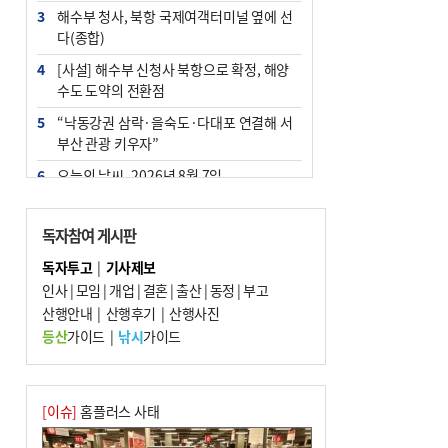
3
해수부 청사, 북항 국제여객터미널 옆에 선
다(종합)
4
[사설] 해수부 신청사 북항으로 확정, 해양
수도 도약의 전환점
5
“낙동강권 삼락·을숙도·다대포 연결해 서
부산 관광 키우자”
6
오늘의 날씨- 2026년 8월 7일
7
부울경 주말부터 비소식…‘극한 폭염’ 한풀
꺾일 듯
독자참여 게시판
8
피란마을 67년 역사인데…전교생 24명 아
독자투고
|
기사제보
미초 통폐합 기로
인사
|
모임
|
개업
|
결혼
|
출산
|
동정
|
부고
9
산행안내
외국인 선원 ‘인신매매 경유지’ 된 부산…
|
산행후기
|
산행사진
우려가 현실로
등산
가이드
|
낚시
가이드
10
교육혁신선도지 공모 코앞인데…구·군 난
색에 교육청 ‘쩔쩔’
[이슈]
홈플러스 사태