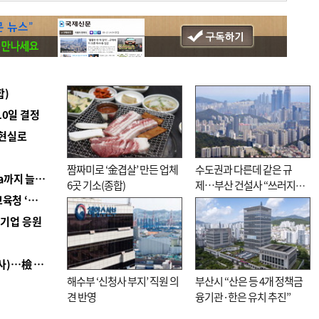
합)
10일 결정
 현실로
짬짜미로 ‘金겹살’ 만든 업체
수도권과 다른데 같은 규
■ 경남 농정 비전 ‘잘 사는 농촌’…스마트팜 1000㏊까지 늘린다
6곳 기소(종합)
제…부산 건설사 “쓰러지기
■ 교육혁신선도지 공모 코앞인데…구·군 난색에 교육청 ‘쩔쩔’
직전”
역기업 응원
■ 검사 신분 버리고 직급하향(10년 이하 저연차 검사)…檢 중수청행 기피
해수부 ‘신청사 부지’ 직원 의
부산시 “산은 등 4개 정책금
견 반영
융기관·한은 유치 추진”