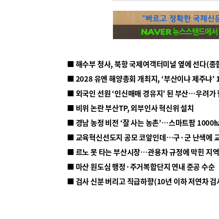
■ 해수부 청사, 북항 국제여객터미널 옆에 선다(종
■ 2028 유엔 해양총회 개최지, ‘부산이냐 제주냐’ 
■ 외국인 선원 ‘인신매매 경유지’ 된 부산…우려가
■ 비위 논란 부산TP, 외부인사 혁신위 설치
■ 르노 못 타는 부산시장…관용차 규정에 막힌 지
■ 마산 원도심 행정·주거복합단지 연내 준공 수순