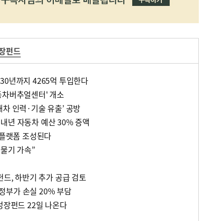
장펀드
30년까지 4265억 투입한다
동차버추얼센터' 개소
래차 인력·기술 유출’ 공방
내년 자동차 예산 30% 증액
 플랫폼 조성된다
허물기 가속”
펀드, 하반기 추가 공급 검토
부가 손실 20% 부담
성장펀드 22일 나온다