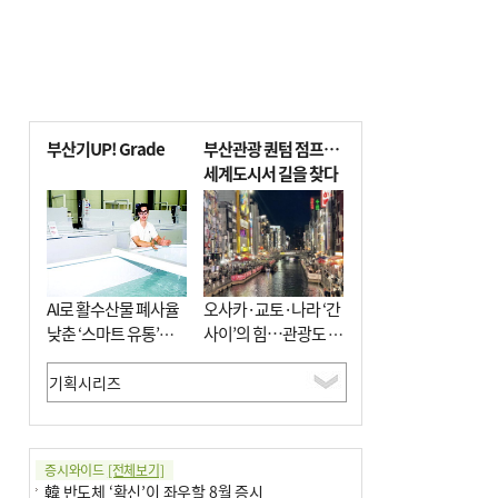
부산기UP! Grade
부산관광 퀀텀 점프…
세계도시서 길을 찾다
AI로 활수산물 폐사율
오사카·교토·나라 ‘간
낮춘 ‘스마트 유통’…
사이’의 힘…관광도 뭉
사막·산악지대 수출
쳐야 흥한다
도전
증시와이드
[전체보기]
韓 반도체 ‘확신’이 좌우할 8월 증시