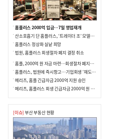
홈플러스 2000억 입금…7일 영업재개
산소호흡기 단 홈플러스, ‘트레이더 조’ 모델로 살아날까
홈플러스 정상화 실낱 희망
법원, 홈플러스 회생절차 폐지 결정 취소
홈플, 2000억 원 자금 마련…회생절차 폐지에 즉시항고(종합)
홈플러스, 법원에 즉시항고…기업회생 ‘재도전’
메리츠, 홈플 긴급자금 2000억 지원 승인
메리츠, 홈플러스 회생 긴급자금 2000억 원 지원 승인
[이슈]
부산 부동산 현황