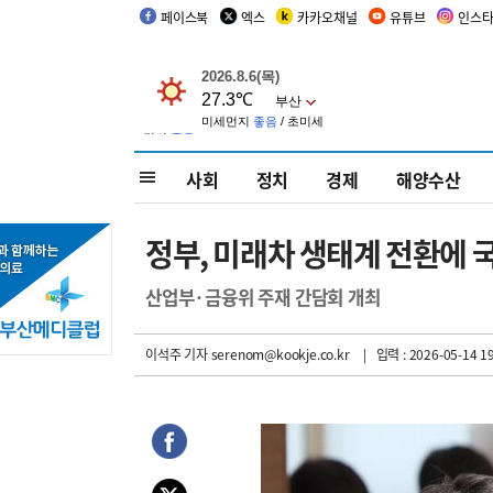
페이스북
엑스
카카오채널
유튜브
인스
사회
정치
경제
해양수산
정부, 미래차 생태계 전환에 
산업부·금융위 주재 간담회 개최
이석주 기자
serenom@kookje.co.kr
| 입력 : 2026-05-14 19