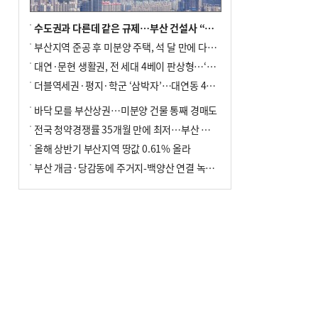
수도권과 다른데 같은 규제…부산 건설사 “쓰러지기 직전”
부산지역 준공 후 미분양 주택, 석 달 만에 다시 3000가구 넘어서
대연·문현 생활권, 전 세대 4베이 판상형…‘더샵 트리센트’ 내달 분양
더블역세권·평지·학군 ‘삼박자’…대연동 42층 브랜드 단지
바닥 모를 부산상권…미분양 건물 통째 경매도
전국 청약경쟁률 35개월 만에 최저…부산 미분양 ‘적체’ 심화
올해 상반기 부산지역 땅값 0.61% 올라
부산 개금·당감동에 주거지-백양산 연결 녹지 조성