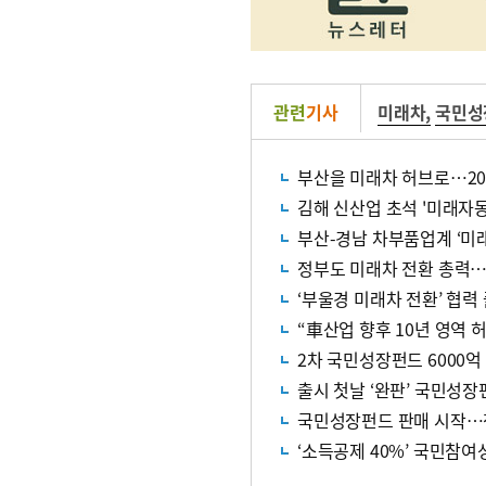
관련
기사
미래차
,
국민성
부산을 미래차 허브로…20
김해 신산업 초석 '미래자
부산-경남 차부품업계 ‘미
정부도 미래차 전환 총력…
‘부울경 미래차 전환’ 협력
“車산업 향후 10년 영역 
2차 국민성장펀드 6000억
출시 첫날 ‘완판’ 국민성장
국민성장펀드 판매 시작…정
‘소득공제 40%’ 국민참여