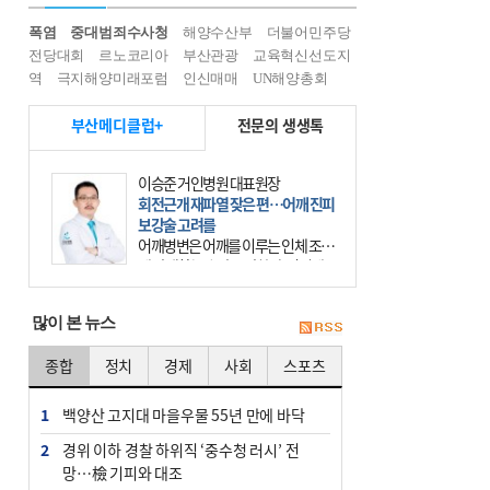
폭염
중대범죄수사청
해양수산부
더불어민주당
전당대회
르노코리아
부산관광
교육혁신선도지
역
극지해양미래포럼
인신매매
UN해양총회
부산메디클럽+
전문의 생생톡
이승준 거인병원 대표원장
회전근개 재파열 잦은 편…어깨 진피
보강술 고려를
어깨병변은 어깨를 이루는 인체 조직
에 발생하는 손상을 말한다. 여기에
는 오십견과 회전근개 증후군, 어깨
의 석회성 힘줄염 등이 있다. 국민건
많이 본 뉴스
강보험에 의하면 어깨병변
종합
정치
경제
사회
스포츠
1
백양산 고지대 마을우물 55년 만에 바닥
2
경위 이하 경찰 하위직 ‘중수청 러시’ 전
망…檢 기피와 대조