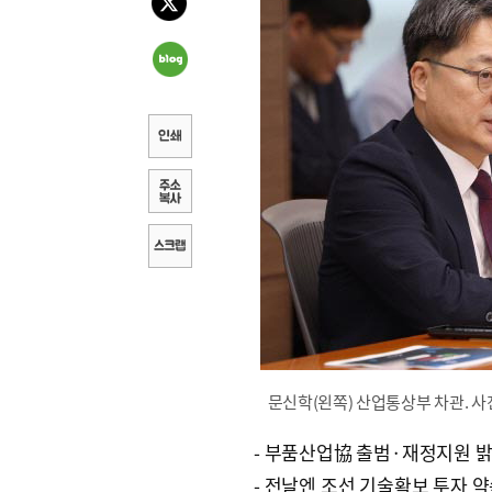
문신학(왼쪽) 산업통상부 차관. 사
- 부품산업協 출범·재정지원 
- 전날엔 조선 기술확보 투자 