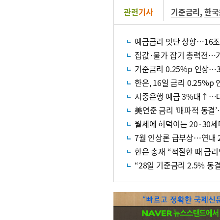
관련
기사
기준금리
,
한국
예금금리 잇단 상향…16조 
집값·물가 잡기 총력전…가
기준금리 0.25%p 인상…
한은, 16일 금리 0.25%p
시중은행 예금 3%대↑…
美연준 금리 ‘매파적 동결’
월세에 허덕이는 20·30
7월 인상론 급부상…연내 2
한은 총재 “적절한 때 금
“28일 기준금리 2.5% 동