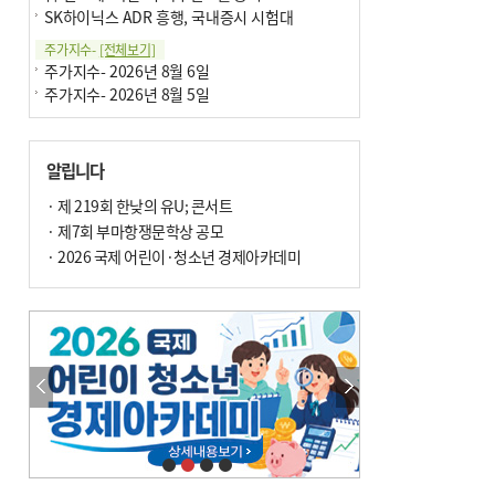
SK하이닉스 ADR 흥행, 국내증시 시험대
주가지수-
[전체보기]
주가지수- 2026년 8월 6일
주가지수- 2026년 8월 5일
알립니다
· 제 219회 한낮의 유U; 콘서트
· 제7회 부마항쟁문학상 공모
· 2026 국제 어린이·청소년 경제아카데미