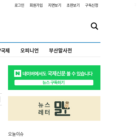
2
로그인
회원가입
지면보기
초판보기
구독신청
V국제
오피니언
부산말사전
오늘
이슈