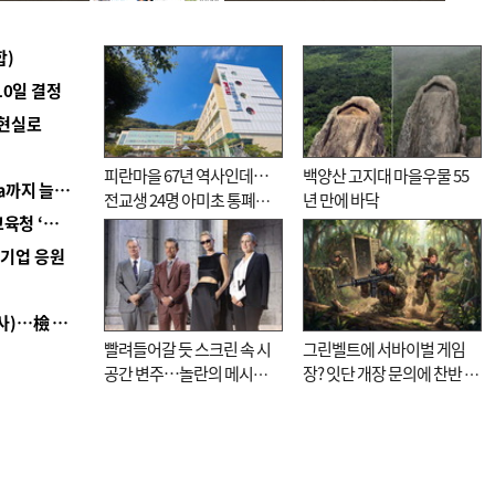
합)
10일 결정
 현실로
피란마을 67년 역사인데…
백양산 고지대 마을우물 55
■ 경남 농정 비전 ‘잘 사는 농촌’…스마트팜 1000㏊까지 늘린다
전교생 24명 아미초 통폐합
년 만에 바닥
■ 교육혁신선도지 공모 코앞인데…구·군 난색에 교육청 ‘쩔쩔’
기로
역기업 응원
■ 검사 신분 버리고 직급하향(10년 이하 저연차 검사)…檢 중수청행 기피
빨려들어갈 듯 스크린 속 시
그린벨트에 서바이벌 게임
공간 변주…놀란의 메시지
장? 잇단 개장 문의에 찬반 논
는 ‘전쟁 속죄’
쟁