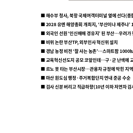
■ 해수부 청사, 북항 국제여객터미널 옆에 선다(종
■ 2028 유엔 해양총회 개최지, ‘부산이냐 제주냐’ 
■ 외국인 선원 ‘인신매매 경유지’ 된 부산…우려가
■ 비위 논란 부산TP, 외부인사 혁신위 설치
■ 르노 못 타는 부산시장…관용차 규정에 막힌 지
■ 마산 원도심 행정·주거복합단지 연내 준공 수순