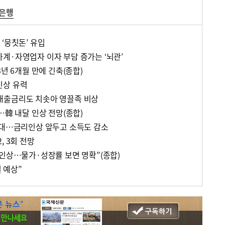
은행
‘뭉칫돈’ 유입
계·자영업자 이자 부담 증가는 ‘뇌관’
3년 6개월 만에 긴축(종합)
 인상 유력
대출금리도 치솟아 영끌족 비상
…韓 내달 인상 전망(종합)
세대…금리인상 앞두고 소득도 감소
, 3회 전망
리인상…물가·성장률 보면 명확”(종합)
결 예상”