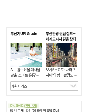
부산기UP! Grade
부산관광 퀀텀 점프…
세계도시서 길을 찾다
AI로 활수산물 폐사율
오사카·교토·나라 ‘간
낮춘 ‘스마트 유통’…
사이’의 힘…관광도 뭉
사막·산악지대 수출
쳐야 흥한다
도전
증시와이드
[전체보기]
韓 반도체 ‘확신’이 좌우할 8월 증시