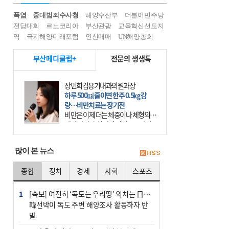
폭염
중대범죄수사청
해양수산부
더불어민주당
전당대회
르노코리아
부산관광
교육혁신선도지
역
극지해양미래포럼
인신매매
UN해양총회
부산메디클럽+
전문의 생생톡
장민희김용기내과의원과장
하루 500㎉ 줄이면 한주 0.5㎏ 감
량…비만치료는 장기전
비만은 이제 더는 체중이나 체형의 문
제가 아니다. 하나의 질병으로 인지
하고 치료와 관리를 해야 한다. 세계
보건기구(WHO)는 이미 1994년 비만
많이 본 뉴스
을 인류의 중요한
종합
정치
경제
사회
스포츠
1
[속보] 여전히 ‘독도는 우리땅’ 외치는 日…
韓선박이 독도 주변 해양조사 활동하자 반
발