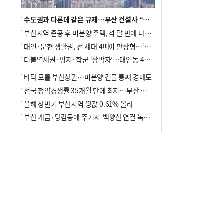
수도권과 다른데 같은 규제…부산 건설사 “쓰러지기 직전”
부산지역 준공 후 미분양 주택, 석 달 만에 다시 3000가구 넘어서
대연·문현 생활권, 전 세대 4베이 판상형…‘더샵 트리센트’ 내달 분양
더블역세권·평지·학군 ‘삼박자’…대연동 42층 브랜드 단지
바닥 모를 부산상권…미분양 건물 통째 경매도
전국 청약경쟁률 35개월 만에 최저…부산 미분양 ‘적체’ 심화
올해 상반기 부산지역 땅값 0.61% 올라
부산 개금·당감동에 주거지-백양산 연결 녹지 조성