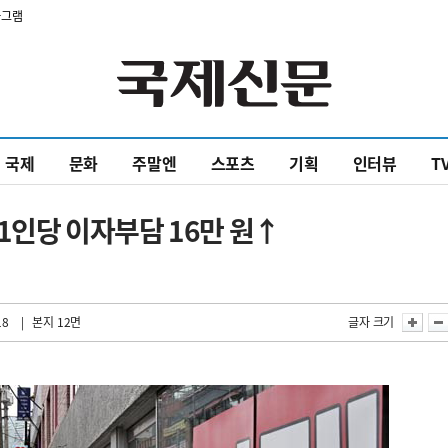
타그램
국제
문화
주말엔
스포츠
기획
인터뷰
T
 1인당 이자부담 16만 원↑
18
| 본지 12면
글자 크기