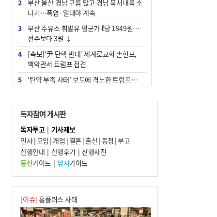
2
부산 울산 경남 구름 많고 경남 북서내륙 소
나기…폭염·열대야 계속
3
부산 주유소 휘발유 평균가 ℓ당 1849원…
전주보다 3원 ↓
4
[속보]‘尹 탄핵 반대’ 세계로교회 손현보,
백악관서 트럼프 접견
5
‘탄약 부족 사태’ 보도에 격노한 트럼프…
군사기밀 유출자 색출 지시
6
[속보] ‘심판 성접대’ 논란 축구협회 공식 사
독자참여 게시판
과…“현재는 부적절 행위 없어”
독자투고
|
기사제보
7
"올해 코스피 사이드카 43회 중 25회는 삼
인사
|
모임
|
개업
|
결혼
|
출산
|
동정
|
부고
전닉스 ETF 이후 발생"
산행안내
|
산행후기
|
산행사진
8
서울 중랑구서 흉기 난동…60대 남성 2명
등산
가이드
|
낚시
가이드
사망
9
부산 앞바다에 기름 425ℓ 유출한 러시아 화
물선 적발
[이슈]
홈플러스 사태
10
노후 상수도관 파열에 폭염 속 사상구 2300