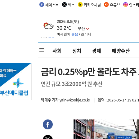
페이스북
엑스
카카오채널
유튜브
인스
사회
정치
경제
해양수산
금리 0.25%p만 올라도 차주
연간 규모 3조2000억 원 추산
박태우 기자
yain@kookje.co.kr
| 입력 : 2026-05-17 19:02: