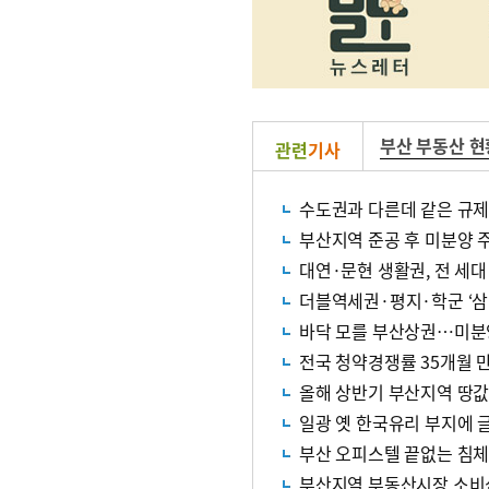
부산 부동산 현
관련
기사
수도권과 다른데 같은 규제
부산지역 준공 후 미분양 주
대연·문현 생활권, 전 세대
더블역세권·평지·학군 ‘삼
바닥 모를 부산상권…미분
전국 청약경쟁률 35개월 만
올해 상반기 부산지역 땅값 
일광 옛 한국유리 부지에 
부산 오피스텔 끝없는 침체
부산지역 부동산시장 소비