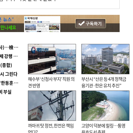
■ 검사 신분 버리고 직급하향(10년 이하 저연차 검사)…檢 중수청행 기피
■ 지역 상권도 말라죽을 판이라…가뭄 속 밀양물축제 강행 논란
(종합)
다시 그린다
해수부 ‘신청사 부지’ 직원 의
부산시 “산은 등 4개 정책금
■ 국힘 부산시당, ‘정이한 조력’ 시의원 윤리위에…‘한동훈 지지’도 신고접수
견 반영
융기관·한은 유치 추진”
비 부실
까마귀 탓 정전, 한전은 책임
고양이 덕분에 힐링…통영
없다?
용호도서 축제