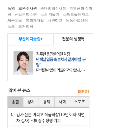
폭염
보완수사권
중대범죄수사청
지역균형 장학
금
산업은행 이전
소비자물가
소형모듈원자로
세금체납
북항재개발
사관학교
낙동아트센터
녹조
최저임금
부산메디클럽+
전문의 생생톡
김주현 웅진한의원 원장
단백질 열풍 속 놓치지 말아야 할 ‘균
형’
단백질만 많이 먹으면 건강할까. 요
즘 건강을 이야기할 때 빠지지 않는
키워드가 단백질이다. 헬스장을 다니
는 젊은 층부터 기초체력을 챙기려는
많이 본 뉴스
중·장년층까지 모두 “
종합
정치
경제
사회
스포츠
1
검사 신분 버리고 직급하향(10년 이하 저연
차 검사)…檢 중수청행 기피