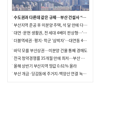
수도권과 다른데 같은 규제…부산 건설사 “쓰러지기 직전”
부산지역 준공 후 미분양 주택, 석 달 만에 다시 3000가구 넘어서
대연·문현 생활권, 전 세대 4베이 판상형…‘더샵 트리센트’ 내달 분양
더블역세권·평지·학군 ‘삼박자’…대연동 42층 브랜드 단지
바닥 모를 부산상권…미분양 건물 통째 경매도
전국 청약경쟁률 35개월 만에 최저…부산 미분양 ‘적체’ 심화
올해 상반기 부산지역 땅값 0.61% 올라
부산 개금·당감동에 주거지-백양산 연결 녹지 조성