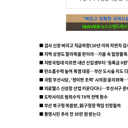
■ 지방국립대 이르면 내년 신입생부터 ‘등록금 0원’
■ 탄소흡수력 높여 폭염 대응…부산 도시숲 지도 
■ 의료헬스 신성장 산업 키운다더니…부산서구 준
■ 도박사이트 범죄수익 70억 전액 환수
■ 부산 북구청 쑥뜸방, 前구청장 책임 인정될까
■ 통영시민 추석 전 35만 원 받는다