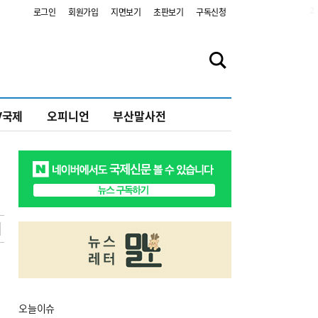
2
로그인
회원가입
지면보기
초판보기
구독신청
V국제
오피니언
부산말사전
오늘
이슈