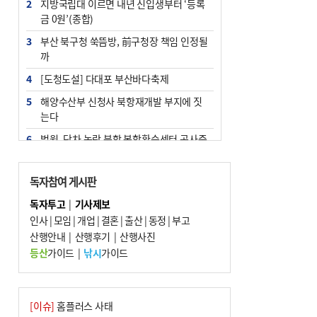
2
지방국립대 이르면 내년 신입생부터 ‘등록
금 0원’(종합)
3
부산 북구청 쑥뜸방, 前구청장 책임 인정될
까
4
[도청도설] 다대포 부산바다축제
5
해양수산부 신청사 북항재개발 부지에 짓
는다
6
법원, 단차 논란 북항 복합환승센터 공사중
지 관련 현장검증
7
지역 상권도 말라죽을 판이라…가뭄 속 밀
독자참여 게시판
양물축제 강행 논란
독자투고
|
기사제보
8
통영시민 추석 전 35만 원 받는다
인사
|
모임
|
개업
|
결혼
|
출산
|
동정
|
부고
9
산행안내
부산 철강공장 50대 노동자 추락사
|
산행후기
|
산행사진
등산
가이드
|
낚시
가이드
10
국힘 부산시당, ‘정이한 조력’ 시의원 윤리
위에…‘한동훈 지지’도 신고접수
[이슈]
홈플러스 사태