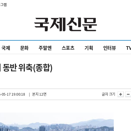
타그램
국제
문화
주말엔
스포츠
기획
인터뷰
T
 동반 위축(종합)
-05-17 19:00:18
| 본지 12면
글자 크기