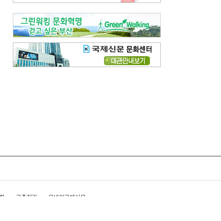
령
고충처리
모바일국제신문
준