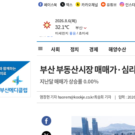
페이스북
엑스
카카오채널
유튜브
인스
사회
정치
경제
해양수산
부산 부동산시장 매매가·심리
지난달 매매가 상승률 0.00%
염창현 기자
haorem@kookje.co.kr최승희 기자
| 입력 : 2026