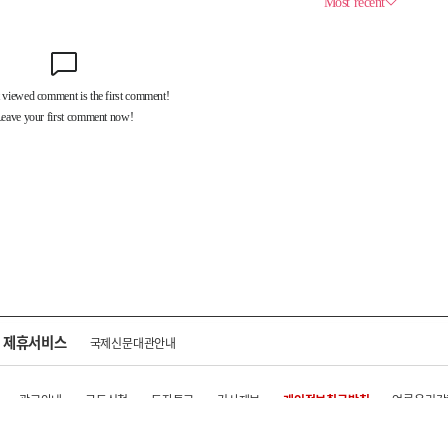
제휴서비스
국제신문대관안내
광고안내
구독신청
독자투고
기사제보
개인정보취급방침
언론윤리강
구 중앙대로 1217
대표전화 : 051-500-5114
발행인·인쇄인 : 황문성
편집인 : 오상