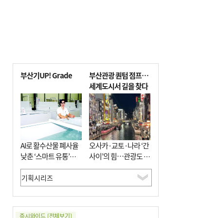
부산기UP! Grade
부산관광 퀀텀 점프…
세계도시서 길을 찾다
AI로 활수산물 폐사율
오사카·교토·나라 ‘간
낮춘 ‘스마트 유통’…
사이’의 힘…관광도 뭉
사막·산악지대 수출
쳐야 흥한다
도전
증시와이드
[전체보기]