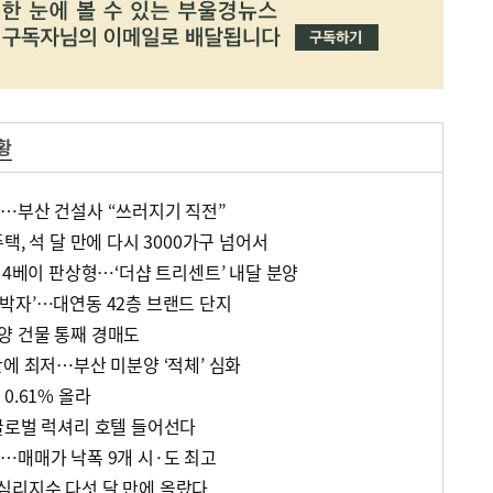
황
…부산 건설사 “쓰러지기 직전”
택, 석 달 만에 다시 3000가구 넘어서
 4베이 판상형…‘더샵 트리센트’ 내달 분양
박자’…대연동 42층 브랜드 단지
양 건물 통째 경매도
에 최저…부산 미분양 ‘적체’ 심화
0.61% 올라
글로벌 럭셔리 호텔 들어선다
…매매가 낙폭 9개 시·도 최고
심리지수 다섯 달 만에 올랐다