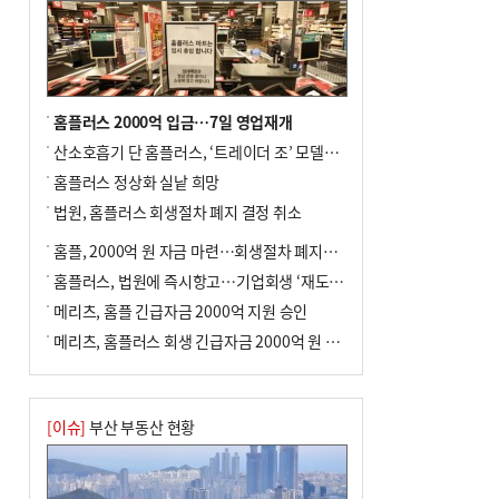
홈플러스 2000억 입금…7일 영업재개
산소호흡기 단 홈플러스, ‘트레이더 조’ 모델로 살아날까
홈플러스 정상화 실낱 희망
법원, 홈플러스 회생절차 폐지 결정 취소
홈플, 2000억 원 자금 마련…회생절차 폐지에 즉시항고(종합)
홈플러스, 법원에 즉시항고…기업회생 ‘재도전’
메리츠, 홈플 긴급자금 2000억 지원 승인
메리츠, 홈플러스 회생 긴급자금 2000억 원 지원 승인
[이슈]
부산 부동산 현황