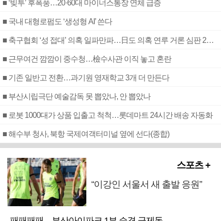
■ ‘빚투’ 후폭풍…20·60대 마이너스통장 연체 급증
■ 국내 대형로펌도 ‘생성형 AI’ 쓴다
■ 축구협회 ‘성 접대’ 의혹 일파만파…日도 의혹 연루 거론 심판 2명 조사
■ 근무여건 깜깜이 중수청…檢수사관 이직 놓고 혼란
■ 기존 일반고 전환…과기원 영재학교 3개 더 만든다
■ 부산시립극단 예술감독 못 뽑았나, 안 뽑았나
■ 로봇 1000대가 상품 입출고 척척…롯데마트 24시간 배송 자동화
■ 해수부 청사, 북항 국제여객터미널 옆에 선다(종합)
스포츠 +
“이강인 서울서 새 출발 응원”
패패패패…부산아이파크 1부 승격 급제동