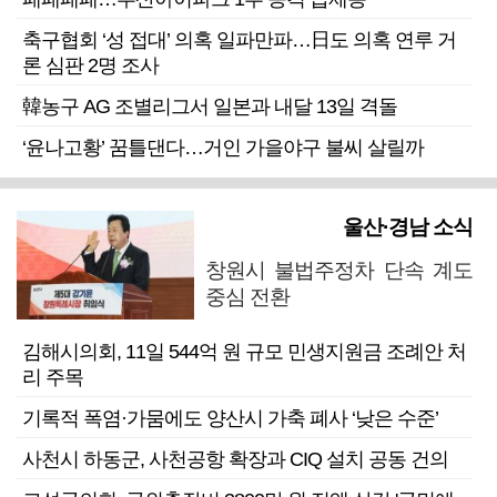
축구협회 ‘성 접대’ 의혹 일파만파…日도 의혹 연루 거
론 심판 2명 조사
韓농구 AG 조별리그서 일본과 내달 13일 격돌
‘윤나고황’ 꿈틀댄다…거인 가을야구 불씨 살릴까
울산·경남 소식
창원시 불법주정차 단속 계도
중심 전환
김해시의회, 11일 544억 원 규모 민생지원금 조례안 처
리 주목
기록적 폭염·가뭄에도 양산시 가축 폐사 ‘낮은 수준’
사천시 하동군, 사천공항 확장과 CIQ 설치 공동 건의