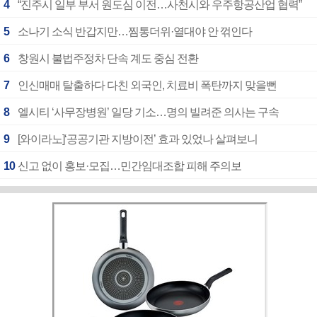
4
“진주시 일부 부서 원도심 이전…사천시와 우주항공산업 협력”
5
소나기 소식 반갑지만…찜통더위·열대야 안 꺾인다
6
창원시 불법주정차 단속 계도 중심 전환
7
인신매매 탈출하다 다친 외국인, 치료비 폭탄까지 맞을뻔
8
엘시티 ‘사무장병원’ 일당 기소…명의 빌려준 의사는 구속
9
[와이라노]‘공공기관 지방이전’ 효과 있었나 살펴보니
10
신고 없이 홍보·모집…민간임대조합 피해 주의보