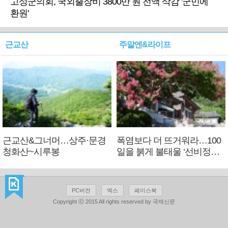
고성군의회, 국외출장비 3800만 원 전액 삭감 '군민에
환원'
근교산
주말엔&라이프
근교산&그너머…상주·문경
폭염보다 더 뜨거워라…100
청화산~시루봉
일을 붉게 불태울 ‘선비정신’
피었네
PC버전
엑스
페이스북
Copyright ⓒ 2015 All rights reserved by 국제신문