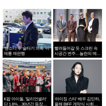
‘뺑소니 후 술타기 의혹’ 이
빨려들어갈 듯 스크린 속
재룡 재판행
시공간 변주…놀란의 메시
지는 ‘전쟁 속죄’
K팝 아이돌, '밀리언셀러'
‘라이징 스타’ 배우 김민하,
단 1.6%…30년간 등장
올해 BIFF 개막식 사회자