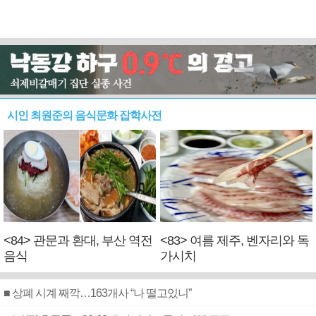
시인 최원준의 음식문화 잡학사전
<84> 관문과 환대, 부산 역전
<83> 여름 제주, 벤자리와 독
음식
가시치
■ 상폐 시계 째깍…163개사 “나 떨고있니”