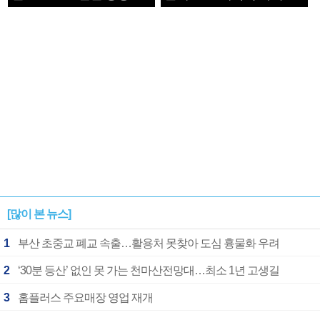
1182개팀 전수조사
확정
[많이 본 뉴스]
1
부산 초중교 폐교 속출…활용처 못찾아 도심 흉물화 우려
2
‘30분 등산’ 없인 못 가는 천마산전망대…최소 1년 고생길
3
홈플러스 주요매장 영업 재개