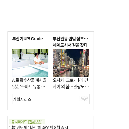
부산기UP! Grade
부산관광 퀀텀 점프…
세계도시서 길을 찾다
AI로 활수산물 폐사율
오사카·교토·나라 ‘간
낮춘 ‘스마트 유통’…
사이’의 힘…관광도 뭉
사막·산악지대 수출
쳐야 흥한다
도전
증시와이드
[전체보기]
韓 반도체 ‘확신’이 좌우할 8월 증시