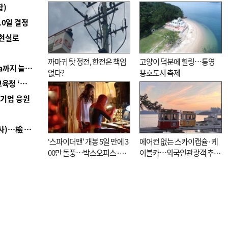
합)
10일 결정
 현실로
까마귀 탓 정전, 한전은 책임
고양이 덕분에 힐링…통영
■ 경남 농정 비전 ‘잘 사는 농촌’…스마트팜 1000㏊까지 늘린다
없다?
용호도서 축제
■ 교육혁신선도지 공모 코앞인데…구·군 난색에 교육청 ‘쩔쩔’
역기업 응원
■ 검사 신분 버리고 직급하향(10년 이하 저연차 검사)…檢 중수청행 기피
‘스파이더맨’ 개봉 5일 만에 3
에어컨 없는 스카이캡슐·케
00만 돌풍…박스오피스·예
이블카…외국인관광객 추억
매율 동시 1위
대신 고역 될라