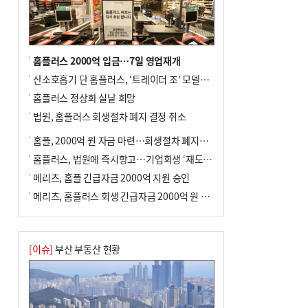
홈플러스 2000억 입금…7일 영업재개
산소호흡기 단 홈플러스, ‘트레이더 조’ 모델로 살아날까
홈플러스 정상화 실낱 희망
법원, 홈플러스 회생절차 폐지 결정 취소
홈플, 2000억 원 자금 마련…회생절차 폐지에 즉시항고(종합)
홈플러스, 법원에 즉시항고…기업회생 ‘재도전’
메리츠, 홈플 긴급자금 2000억 지원 승인
메리츠, 홈플러스 회생 긴급자금 2000억 원 지원 승인
[이슈]
부산 부동산 현황