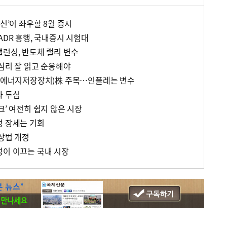
확신’이 좌우할 8월 증시
ADR 흥행, 국내증시 시험대
밸런싱, 반도체 랠리 변수
자심리 잘 읽고 순응해야
S(에너지저장장치)株 주목…인플레는 변수
다 투심
크’ 여전히 쉽지 않은 시장
성 장세는 기회
상법 개정
성이 이끄는 국내 시장