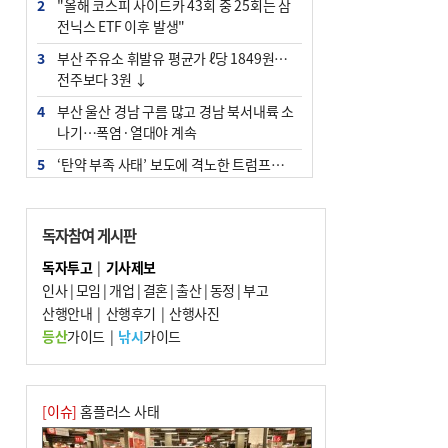
2
"올해 코스피 사이드카 43회 중 25회는 삼
전닉스 ETF 이후 발생"
3
부산 주유소 휘발유 평균가 ℓ당 1849원…
전주보다 3원 ↓
4
부산 울산 경남 구름 많고 경남 북서내륙 소
나기…폭염·열대야 계속
5
‘탄약 부족 사태’ 보도에 격노한 트럼프…
군사기밀 유출자 색출 지시
6
부산 앞바다에 기름 425ℓ 유출한 러시아 화
독자참여 게시판
물선 적발
독자투고
|
기사제보
7
[2026 부산청소년극지체험탐험대 현장르
인사
|
모임
|
개업
|
결혼
|
출산
|
동정
|
부고
포] 2회 : 하늘에서 만난 얼음의 나라
산행안내
|
산행후기
|
산행사진
8
입추 지났지만 푹푹 찐다…온열질환자 10
등산
가이드
|
낚시
가이드
년 만에 3배
9
백양산 고지대 마을우물 55년 만에 바닥
10
경위 이하 경찰 하위직 ‘중수청 러시’ 전
[이슈]
홈플러스 사태
망…檢 기피와 대조