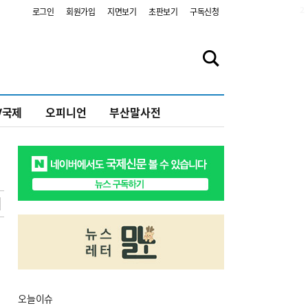
2
로그인
회원가입
지면보기
초판보기
구독신청
V국제
오피니언
부산말사전
오늘
이슈