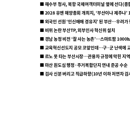
■ 해수부 청사, 북항 국제여객터미널 옆에 선다(종
■ 2028 유엔 해양총회 개최지, ‘부산이냐 제주냐’ 
■ 외국인 선원 ‘인신매매 경유지’ 된 부산…우려가
■ 비위 논란 부산TP, 외부인사 혁신위 설치
■ 르노 못 타는 부산시장…관용차 규정에 막힌 지
■ 마산 원도심 행정·주거복합단지 연내 준공 수순