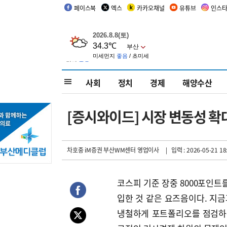
페이스북
엑스
카카오채널
유튜브
인스
사회
정치
경제
해양수산
[증시와이드] 시장 변동성 
차호중 iM증권 부산WM센터 영업이사
| 입력 : 2026-05-21 18
코스피 기준 장중 8000포인트
입한 것 같은 요즈음이다. 지
냉철하게 포트폴리오를 점검하는