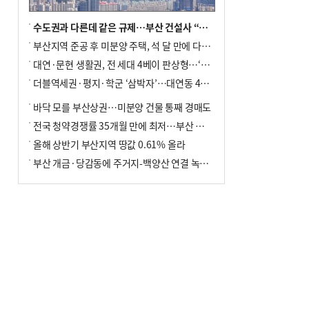
수도권과 다른데 같은 규제…부산 건설사 “쓰러지기 직전”
부산지역 준공 후 미분양 주택, 석 달 만에 다시 3000가구 넘어서
대연·문현 생활권, 전 세대 4베이 판상형…‘더샵 트리센트’ 내달 분양
더블역세권·평지·학군 ‘삼박자’…대연동 42층 브랜드 단지
바닥 모를 부산상권…미분양 건물 통째 경매도
전국 청약경쟁률 35개월 만에 최저…부산 미분양 ‘적체’ 심화
올해 상반기 부산지역 땅값 0.61% 올라
부산 개금·당감동에 주거지-백양산 연결 녹지 조성