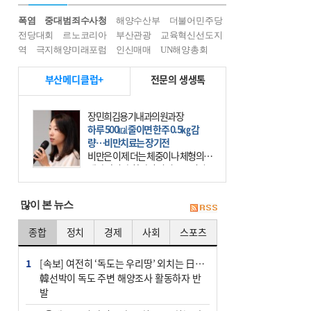
폭염
중대범죄수사청
해양수산부
더불어민주당
전당대회
르노코리아
부산관광
교육혁신선도지
역
극지해양미래포럼
인신매매
UN해양총회
부산메디클럽+
전문의 생생톡
장민희김용기내과의원과장
하루 500㎉ 줄이면 한주 0.5㎏ 감
량…비만치료는 장기전
비만은 이제 더는 체중이나 체형의 문
제가 아니다. 하나의 질병으로 인지
하고 치료와 관리를 해야 한다. 세계
보건기구(WHO)는 이미 1994년 비만
많이 본 뉴스
을 인류의 중요한
종합
정치
경제
사회
스포츠
1
[속보] 여전히 ‘독도는 우리땅’ 외치는 日…
韓선박이 독도 주변 해양조사 활동하자 반
발