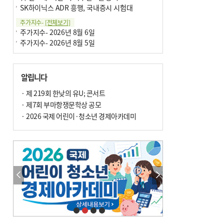
SK하이닉스 ADR 흥행, 국내증시 시험대
주가지수-
[전체보기]
주가지수- 2026년 8월 6일
주가지수- 2026년 8월 5일
알립니다
· 제 219회 한낮의 유U; 콘서트
· 제7회 부마항쟁문학상 공모
· 2026 국제 어린이·청소년 경제아카데미