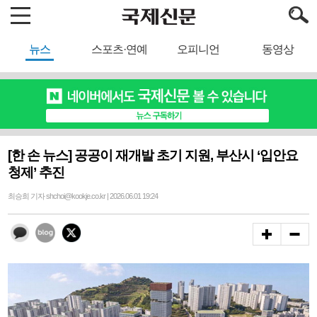
뉴스
스포츠·연예
오피니언
동영상
[한 손 뉴스] 공공이 재개발 초기 지원, 부산시 ‘입안요
청제’ 추진
최승희 기자 shchoi@kookje.co.kr | 2026.06.01 19:24