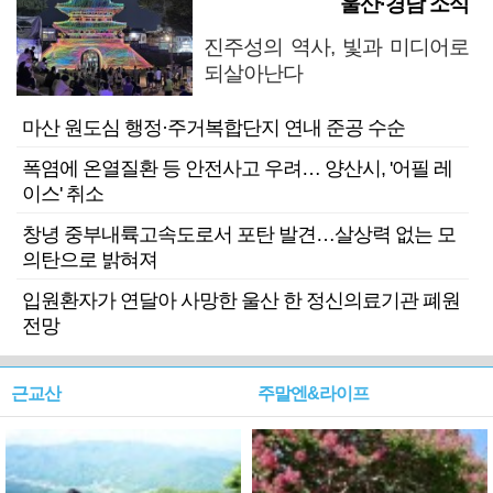
울산·경남 소식
진주성의 역사, 빛과 미디어로
되살아난다
마산 원도심 행정·주거복합단지 연내 준공 수순
폭염에 온열질환 등 안전사고 우려… 양산시, '어필 레
이스' 취소
창녕 중부내륙고속도로서 포탄 발견…살상력 없는 모
의탄으로 밝혀져
입원환자가 연달아 사망한 울산 한 정신의료기관 폐원
전망
근교산
주말엔&라이프