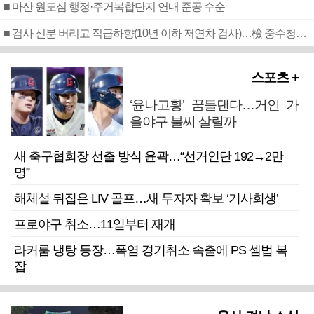
■ 마산 원도심 행정·주거복합단지 연내 준공 수순
■ 검사 신분 버리고 직급하향(10년 이하 저연차 검사)…檢 중수청행 기피
스포츠 +
‘윤나고황’ 꿈틀댄다…거인 가
을야구 불씨 살릴까
새 축구협회장 선출 방식 윤곽…“선거인단 192→2만
명”
해체설 뒤집은 LIV 골프…새 투자자 확보 ‘기사회생’
프로야구 취소…11일부터 재개
라커룸 냉탕 등장…폭염 경기취소 속출에 PS 셈법 복
잡