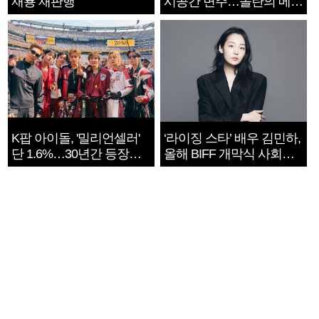
재룡 재판행
시공간 변주…놀란의 메시
지는 ‘전쟁 속죄’
K팝 아이돌, '밀리언셀러'
‘라이징 스타’ 배우 김민하,
단 1.6%…30년간 등장
올해 BIFF 개막식 사회자
1182개팀 전수조사
확정