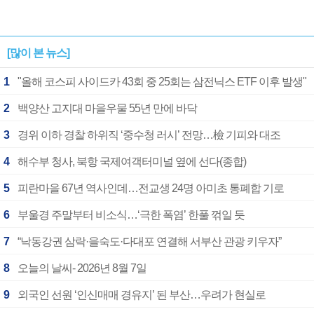
[많이 본 뉴스]
1
"올해 코스피 사이드카 43회 중 25회는 삼전닉스 ETF 이후 발생"
2
백양산 고지대 마을우물 55년 만에 바닥
3
경위 이하 경찰 하위직 ‘중수청 러시’ 전망…檢 기피와 대조
4
해수부 청사, 북항 국제여객터미널 옆에 선다(종합)
5
피란마을 67년 역사인데…전교생 24명 아미초 통폐합 기로
6
부울경 주말부터 비소식…‘극한 폭염’ 한풀 꺾일 듯
7
“낙동강권 삼락·을숙도·다대포 연결해 서부산 관광 키우자”
8
오늘의 날씨- 2026년 8월 7일
9
외국인 선원 ‘인신매매 경유지’ 된 부산…우려가 현실로