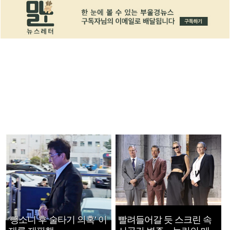
‘뺑소니 후 술타기 의혹’ 이
빨려들어갈 듯 스크린 속