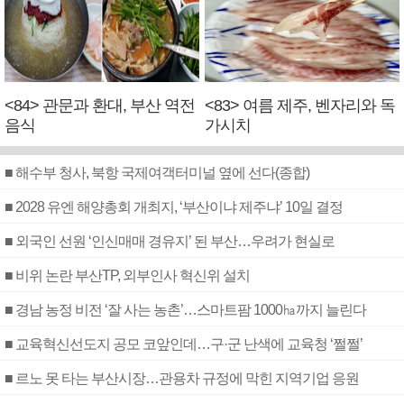
<84> 관문과 환대, 부산 역전
<83> 여름 제주, 벤자리와 독
음식
가시치
■ 해수부 청사, 북항 국제여객터미널 옆에 선다(종합)
■ 2028 유엔 해양총회 개최지, ‘부산이냐 제주냐’ 10일 결정
■ 외국인 선원 ‘인신매매 경유지’ 된 부산…우려가 현실로
■ 비위 논란 부산TP, 외부인사 혁신위 설치
■ 경남 농정 비전 ‘잘 사는 농촌’…스마트팜 1000㏊까지 늘린다
■ 교육혁신선도지 공모 코앞인데…구·군 난색에 교육청 ‘쩔쩔’
■ 르노 못 타는 부산시장…관용차 규정에 막힌 지역기업 응원