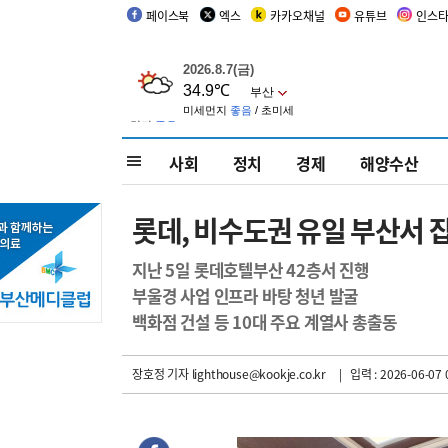
페이스북
엑스
카카오채널
유튜브
인스
사회
정치
경제
해양수산
롯데, 비수도권 유일 부산서 
지난 5일 롯데호텔부산 42층서 진행
부울경 사업 인프라 바탕 청년 발굴
백화점 건설 등 10대 주요 계열사 총출동
장호정 기자
lighthouse@kookje.co.kr
| 입력 : 2026-06-07 