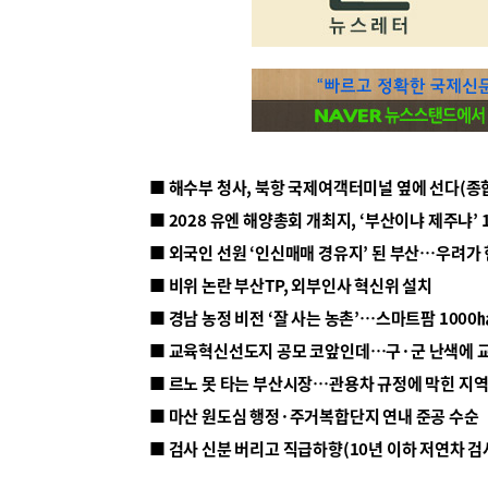
■ 해수부 청사, 북항 국제여객터미널 옆에 선다(종
■ 2028 유엔 해양총회 개최지, ‘부산이냐 제주냐’ 
■ 외국인 선원 ‘인신매매 경유지’ 된 부산…우려가
■ 비위 논란 부산TP, 외부인사 혁신위 설치
■ 르노 못 타는 부산시장…관용차 규정에 막힌 지
■ 마산 원도심 행정·주거복합단지 연내 준공 수순