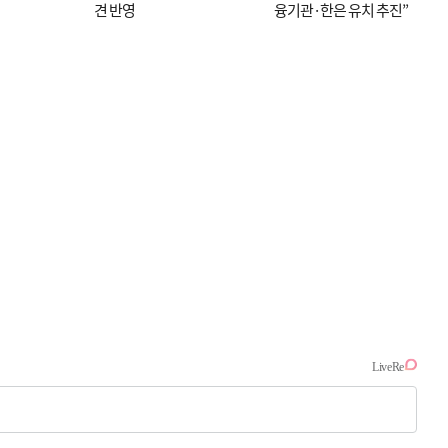
견 반영
융기관·한은 유치 추진”