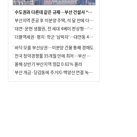
수도권과 다른데 같은 규제…부산 건설사 “쓰러지기 직전”
부산지역 준공 후 미분양 주택, 석 달 만에 다시 3000가구 넘어서
대연·문현 생활권, 전 세대 4베이 판상형…‘더샵 트리센트’ 내달 분양
더블역세권·평지·학군 ‘삼박자’…대연동 42층 브랜드 단지
바닥 모를 부산상권…미분양 건물 통째 경매도
전국 청약경쟁률 35개월 만에 최저…부산 미분양 ‘적체’ 심화
올해 상반기 부산지역 땅값 0.61% 올라
부산 개금·당감동에 주거지-백양산 연결 녹지 조성