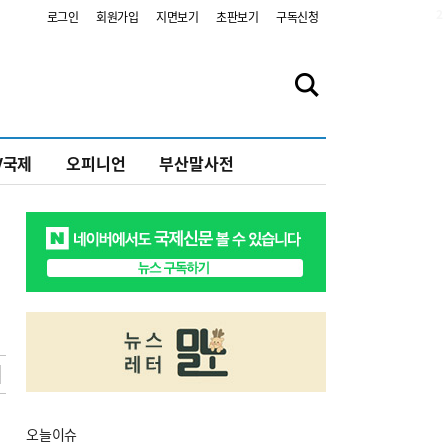
2
로그인
회원가입
지면보기
초판보기
구독신청
V국제
오피니언
부산말사전
오늘
이슈