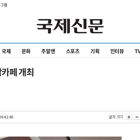
타그램
국제
문화
주말엔
스포츠
기획
인터뷰
T
잡카페 개최
09:42:46
글자 크기