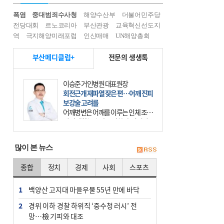
폭염
중대범죄수사청
해양수산부
더불어민주당
전당대회
르노코리아
부산관광
교육혁신선도지
역
극지해양미래포럼
인신매매
UN해양총회
부산메디클럽+
전문의 생생톡
이승준 거인병원 대표원장
회전근개 재파열 잦은 편…어깨 진피
보강술 고려를
어깨병변은 어깨를 이루는 인체 조직
에 발생하는 손상을 말한다. 여기에
는 오십견과 회전근개 증후군, 어깨
의 석회성 힘줄염 등이 있다. 국민건
많이 본 뉴스
강보험에 의하면 어깨병변
종합
정치
경제
사회
스포츠
1
백양산 고지대 마을우물 55년 만에 바닥
2
경위 이하 경찰 하위직 ‘중수청 러시’ 전
망…檢 기피와 대조