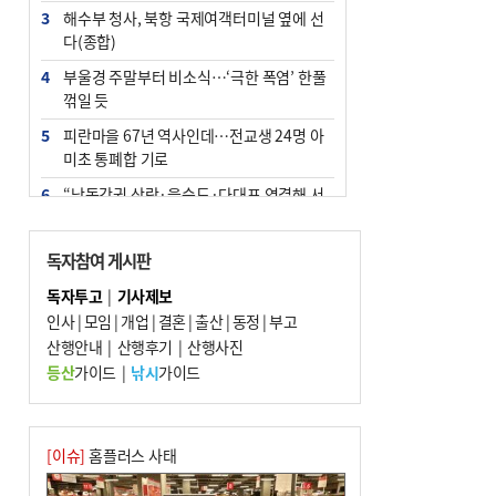
3
해수부 청사, 북항 국제여객터미널 옆에 선
다(종합)
4
부울경 주말부터 비소식…‘극한 폭염’ 한풀
꺾일 듯
5
피란마을 67년 역사인데…전교생 24명 아
미초 통폐합 기로
6
“낙동강권 삼락·을숙도·다대포 연결해 서
부산 관광 키우자”
7
오늘의 날씨- 2026년 8월 7일
독자참여 게시판
8
[사설] 해수부 신청사 북항으로 확정, 해양
독자투고
|
기사제보
수도 도약의 전환점
인사
|
모임
|
개업
|
결혼
|
출산
|
동정
|
부고
9
산행안내
외국인 선원 ‘인신매매 경유지’ 된 부산…
|
산행후기
|
산행사진
우려가 현실로
등산
가이드
|
낚시
가이드
10
르노 못 타는 부산시장…관용차 규정에 막
힌 지역기업 응원
[이슈]
홈플러스 사태