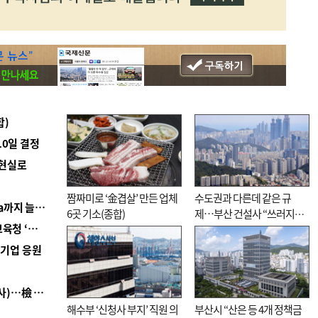
합)
10일 결정
 현실로
짬짜미로 ‘金겹살’ 만든 업체
수도권과 다른데 같은 규
■ 경남 농정 비전 ‘잘 사는 농촌’…스마트팜 1000㏊까지 늘린다
6곳 기소(종합)
제…부산 건설사 “쓰러지기
■ 교육혁신선도지 공모 코앞인데…구·군 난색에 교육청 ‘쩔쩔’
직전”
역기업 응원
■ 검사 신분 버리고 직급하향(10년 이하 저연차 검사)…檢 중수청행 기피
해수부 ‘신청사 부지’ 직원 의
부산시 “산은 등 4개 정책금