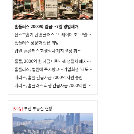
홈플러스 2000억 입금…7일 영업재개
산소호흡기 단 홈플러스, ‘트레이더 조’ 모델로 살아날까
홈플러스 정상화 실낱 희망
법원, 홈플러스 회생절차 폐지 결정 취소
홈플, 2000억 원 자금 마련…회생절차 폐지에 즉시항고(종합)
홈플러스, 법원에 즉시항고…기업회생 ‘재도전’
메리츠, 홈플 긴급자금 2000억 지원 승인
메리츠, 홈플러스 회생 긴급자금 2000억 원 지원 승인
[이슈]
부산 부동산 현황