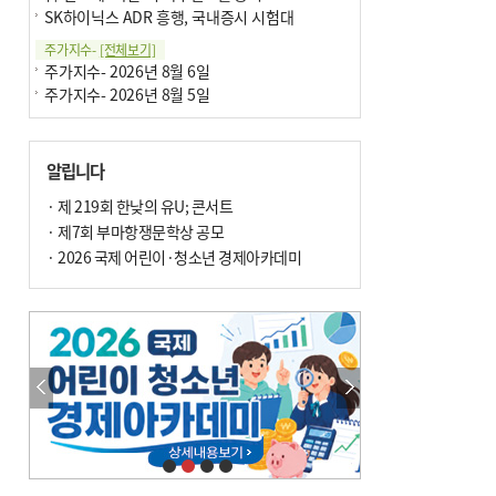
SK하이닉스 ADR 흥행, 국내증시 시험대
주가지수-
[전체보기]
주가지수- 2026년 8월 6일
주가지수- 2026년 8월 5일
알립니다
· 제 219회 한낮의 유U; 콘서트
· 제7회 부마항쟁문학상 공모
· 2026 국제 어린이·청소년 경제아카데미