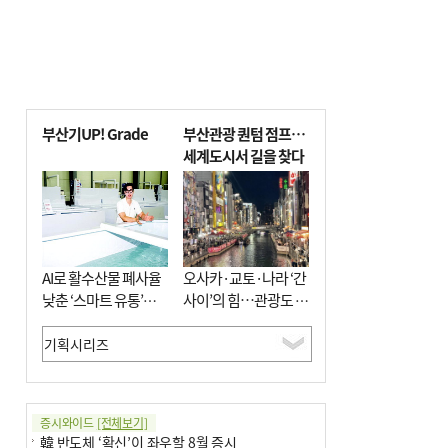
부산기UP! Grade
부산관광 퀀텀 점프…
세계도시서 길을 찾다
AI로 활수산물 폐사율
오사카·교토·나라 ‘간
낮춘 ‘스마트 유통’…
사이’의 힘…관광도 뭉
사막·산악지대 수출
쳐야 흥한다
도전
증시와이드
[전체보기]
韓 반도체 ‘확신’이 좌우할 8월 증시