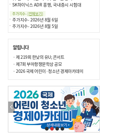
SK하이닉스 ADR 흥행, 국내증시 시험대
주가지수-
[전체보기]
주가지수- 2026년 8월 6일
주가지수- 2026년 8월 5일
알립니다
· 제 219회 한낮의 유U; 콘서트
· 제7회 부마항쟁문학상 공모
· 2026 국제 어린이·청소년 경제아카데미