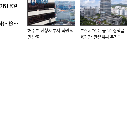
역기업 응원
■ 검사 신분 버리고 직급하향(10년 이하 저연차 검사)…檢 중수청행 기피
해수부 ‘신청사 부지’ 직원 의
부산시 “산은 등 4개 정책금
견 반영
융기관·한은 유치 추진”