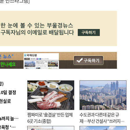
문 인스타그램]
합)
10일 결정
 현실로
짬짜미로 ‘金겹살’ 만든 업체
수도권과 다른데 같은 규
■ 경남 농정 비전 ‘잘 사는 농촌’…스마트팜 1000㏊까지 늘린다
6곳 기소(종합)
제…부산 건설사 “쓰러지기
■ 교육혁신선도지 공모 코앞인데…구·군 난색에 교육청 ‘쩔쩔’
직전”