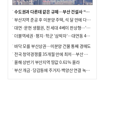
수도권과 다른데 같은 규제…부산 건설사 “쓰러지기 직전”
부산지역 준공 후 미분양 주택, 석 달 만에 다시 3000가구 넘어서
대연·문현 생활권, 전 세대 4베이 판상형…‘더샵 트리센트’ 내달 분양
더블역세권·평지·학군 ‘삼박자’…대연동 42층 브랜드 단지
바닥 모를 부산상권…미분양 건물 통째 경매도
전국 청약경쟁률 35개월 만에 최저…부산 미분양 ‘적체’ 심화
올해 상반기 부산지역 땅값 0.61% 올라
부산 개금·당감동에 주거지-백양산 연결 녹지 조성