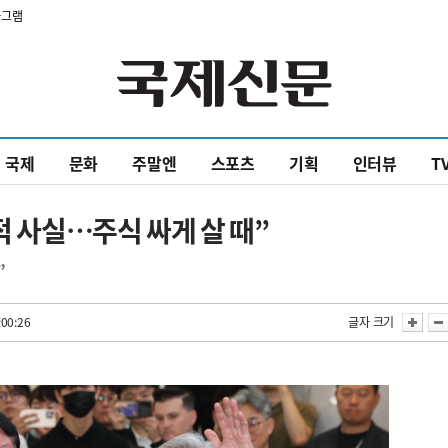
타그램
국제
문화
주말엔
스포츠
기획
인터뷰
T
적 사실…주식 싸게 살 때”
”
:00:26
글자 크기