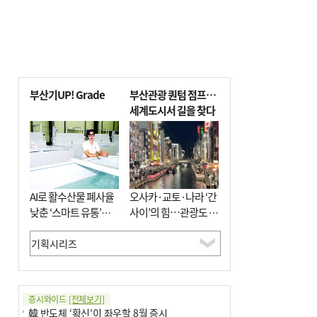
부산기UP! Grade
부산관광 퀀텀 점프…
세계도시서 길을 찾다
AI로 활수산물 폐사율
오사카·교토·나라 ‘간
낮춘 ‘스마트 유통’…
사이’의 힘…관광도 뭉
사막·산악지대 수출
쳐야 흥한다
도전
증시와이드
[전체보기]
韓 반도체 ‘확신’이 좌우할 8월 증시