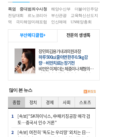
폭염
중대범죄수사청
해양수산부
더불어민주당
전당대회
르노코리아
부산관광
교육혁신선도지
역
극지해양미래포럼
인신매매
UN해양총회
부산메디클럽+
전문의 생생톡
장민희김용기내과의원과장
하루 500㎉ 줄이면 한주 0.5㎏ 감
량…비만치료는 장기전
비만은 이제 더는 체중이나 체형의 문
제가 아니다. 하나의 질병으로 인지
하고 치료와 관리를 해야 한다. 세계
보건기구(WHO)는 이미 1994년 비만
많이 본 뉴스
을 인류의 중요한
종합
정치
경제
사회
스포츠
1
[속보]“SK하이닉스, 中패키징공장 매각 검
토…중국서 인수 거론”
2
[속보] 여전히 ‘독도는 우리땅’ 외치는 日…