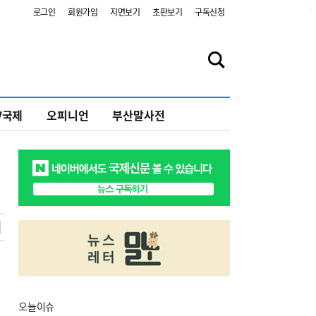
2
로그인
회원가입
지면보기
초판보기
구독신청
V국제
오피니언
부산말사전
오늘
이슈