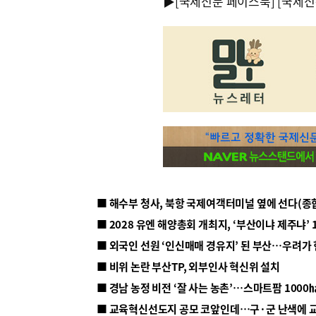
▶
[국제신문 페이스북]
[국제신
■ 해수부 청사, 북항 국제여객터미널 옆에 선다(종
■ 2028 유엔 해양총회 개최지, ‘부산이냐 제주냐’ 
■ 외국인 선원 ‘인신매매 경유지’ 된 부산…우려가
■ 비위 논란 부산TP, 외부인사 혁신위 설치