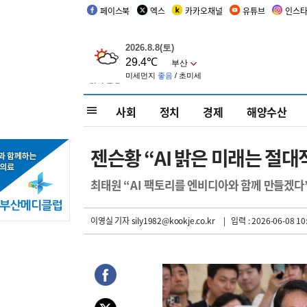
페이스북
엑스
카카오채널
유튜브
인스
사회
정치
경제
해양수산
젠슨황 “AI 밝은 미래는 절대
최태원 “AI 팩토리를 엔비디아와 함께 만들겠다
이영실 기자
sily1982@kookje.co.kr
| 입력 : 2026-06-08 10