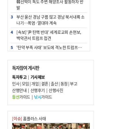
韓선박이 독도 주변 해양조사 활동하자 반
발
3
부산 울산 경남 구름 많고 경남 북서내륙 소
나기…폭염·열대야 계속
4
[속보]‘尹 탄핵 반대’ 세계로교회 손현보,
백악관서 트럼프 접견
5
‘탄약 부족 사태’ 보도에 격노한 트럼프…
군사기밀 유출자 색출 지시
6
부산 주유소 휘발유 평균가 ℓ당 1849원…
독자참여 게시판
전주보다 3원 ↓
독자투고
|
기사제보
7
노후 상수도관 파열에 폭염 속 사상구 2300
인사
|
모임
|
개업
|
결혼
|
출산
|
동정
|
부고
여 가구 6시간 단수
산행안내
|
산행후기
|
산행사진
8
[속보] ‘심판 성접대’ 논란 축구협회 공식 사
등산
가이드
|
낚시
가이드
과…“현재는 부적절 행위 없어”
9
"올해 코스피 사이드카 43회 중 25회는 삼
전닉스 ETF 이후 발생"
[이슈]
홈플러스 사태
10
서울 중랑구서 흉기 난동…60대 남성 2명