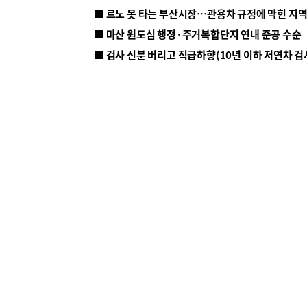
■ 르노 못 타는 부산시장…관용차 규정에 막힌 지
■ 마산 원도심 행정·주거복합단지 연내 준공 수순