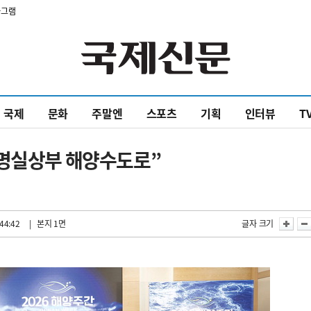
타그램
국제
문화
주말엔
스포츠
기획
인터뷰
T
 명실상부 해양수도로”
44:42
| 본지 1면
글자 크기