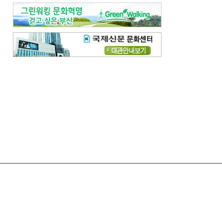
령
고충처리
모바일국제신문
준