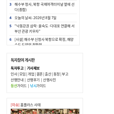
3
해수부 청사, 북항 국제여객터미널 옆에 선
다(종합)
4
오늘의 날씨- 2026년 8월 7일
5
“낙동강권 삼락·을숙도·다대포 연결해 서
부산 관광 키우자”
6
[사설] 해수부 신청사 북항으로 확정, 해양
수도 도약의 전환점
7
피란마을 67년 역사인데…전교생 24명 아
미초 통폐합 기로
독자참여 게시판
8
부울경 주말부터 비소식…‘극한 폭염’ 한풀
독자투고
|
기사제보
꺾일 듯
인사
|
모임
|
개업
|
결혼
|
출산
|
동정
|
부고
9
산행안내
외국인 선원 ‘인신매매 경유지’ 된 부산…
|
산행후기
|
산행사진
우려가 현실로
등산
가이드
|
낚시
가이드
10
부산 청소년 극지탐험대 8인, 열흘간 북극
구석구석 누빈다
[이슈]
홈플러스 사태