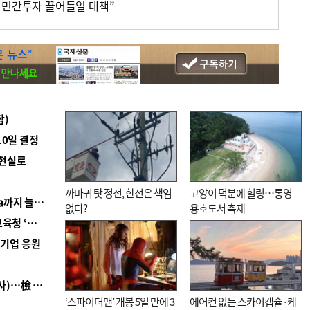
 민간투자 끌어들일 대책”
합)
10일 결정
 현실로
까마귀 탓 정전, 한전은 책임
고양이 덕분에 힐링…통영
■ 경남 농정 비전 ‘잘 사는 농촌’…스마트팜 1000㏊까지 늘린다
없다?
용호도서 축제
■ 교육혁신선도지 공모 코앞인데…구·군 난색에 교육청 ‘쩔쩔’
역기업 응원
■ 검사 신분 버리고 직급하향(10년 이하 저연차 검사)…檢 중수청행 기피
‘스파이더맨’ 개봉 5일 만에 3
에어컨 없는 스카이캡슐·케