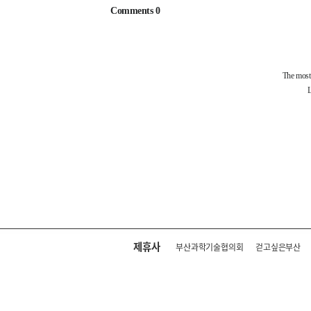
제휴사
부산과학기술협의회
걷고싶은부산
회사소개
전화안내
주소 : 부산광역시 연제