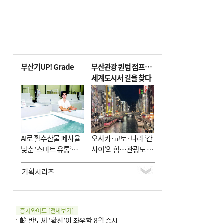
부산기UP! Grade
부산관광 퀀텀 점프…
세계도시서 길을 찾다
AI로 활수산물 폐사율
오사카·교토·나라 ‘간
낮춘 ‘스마트 유통’…
사이’의 힘…관광도 뭉
사막·산악지대 수출
쳐야 흥한다
도전
증시와이드
[전체보기]
韓 반도체 ‘확신’이 좌우할 8월 증시