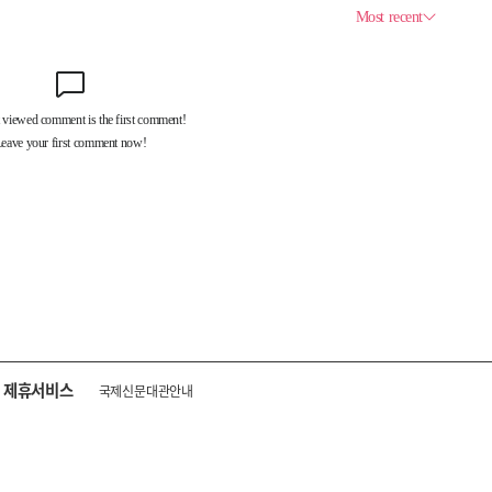
제휴서비스
국제신문대관안내
광고안내
구독신청
독자투고
기사제보
개인정보취급방침
언론윤리강
구 중앙대로 1217
대표전화 : 051-500-5114
발행인·인쇄인 : 황문성
편집인 : 오상