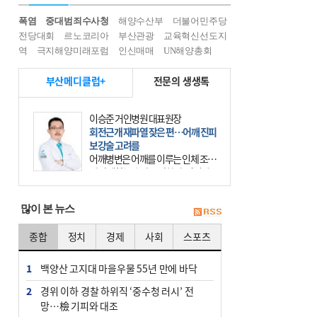
폭염
중대범죄수사청
해양수산부
더불어민주당
전당대회
르노코리아
부산관광
교육혁신선도지
역
극지해양미래포럼
인신매매
UN해양총회
부산메디클럽+
전문의 생생톡
이승준 거인병원 대표원장
회전근개 재파열 잦은 편…어깨 진피
보강술 고려를
어깨병변은 어깨를 이루는 인체 조직
에 발생하는 손상을 말한다. 여기에
는 오십견과 회전근개 증후군, 어깨
의 석회성 힘줄염 등이 있다. 국민건
많이 본 뉴스
강보험에 의하면 어깨병변
종합
정치
경제
사회
스포츠
1
백양산 고지대 마을우물 55년 만에 바닥
2
경위 이하 경찰 하위직 ‘중수청 러시’ 전
망…檢 기피와 대조