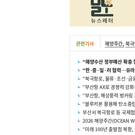
관련
기사
해양주간
,
북극
“해양수산 정부예산 확충
“한·중·일·러 협력…유라
“북극항로, 물류·조선·금
“부산항 AX로 경쟁력 강
“부산항, 해상풍력 벙커링
“블루카본 활용해 탄소중립
부산서 북극항로 등 국제협
2026 해양주간(OCEAN W
“미래 100년 출발점 북항