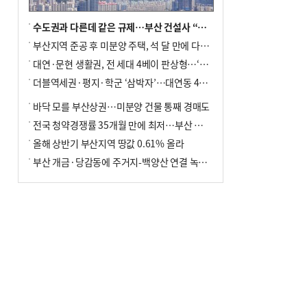
수도권과 다른데 같은 규제…부산 건설사 “쓰러지기 직전”
부산지역 준공 후 미분양 주택, 석 달 만에 다시 3000가구 넘어서
대연·문현 생활권, 전 세대 4베이 판상형…‘더샵 트리센트’ 내달 분양
더블역세권·평지·학군 ‘삼박자’…대연동 42층 브랜드 단지
바닥 모를 부산상권…미분양 건물 통째 경매도
전국 청약경쟁률 35개월 만에 최저…부산 미분양 ‘적체’ 심화
올해 상반기 부산지역 땅값 0.61% 올라
부산 개금·당감동에 주거지-백양산 연결 녹지 조성