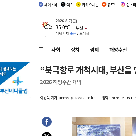
페이스북
엑스
카카오채널
유튜브
인스
사회
정치
경제
해양수산
“북극항로 개척시대, 부산을
2026 해양주간 개막
이병욱 기자
junny97@kookje.co.kr
| 입력 : 2026-06-08 19: