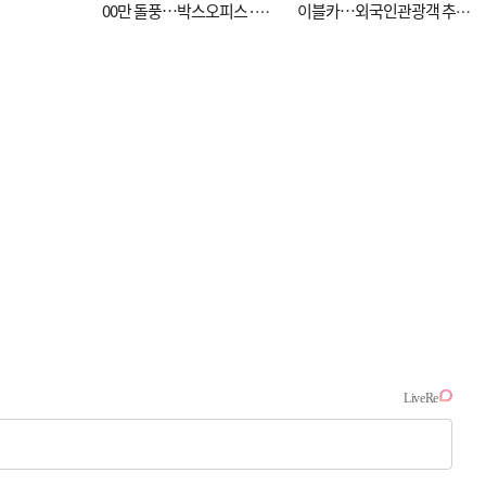
00만 돌풍…박스오피스·예
이블카…외국인관광객 추억
매율 동시 1위
대신 고역 될라