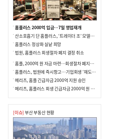
홈플러스 2000억 입금…7일 영업재개
산소호흡기 단 홈플러스, ‘트레이더 조’ 모델로 살아날까
홈플러스 정상화 실낱 희망
법원, 홈플러스 회생절차 폐지 결정 취소
홈플, 2000억 원 자금 마련…회생절차 폐지에 즉시항고(종합)
홈플러스, 법원에 즉시항고…기업회생 ‘재도전’
메리츠, 홈플 긴급자금 2000억 지원 승인
메리츠, 홈플러스 회생 긴급자금 2000억 원 지원 승인
[이슈]
부산 부동산 현황