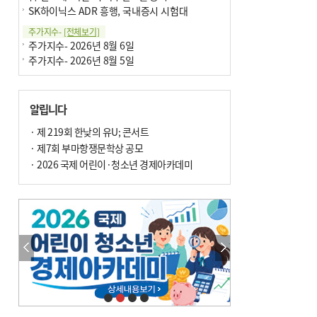
SK하이닉스 ADR 흥행, 국내증시 시험대
주가지수-
[전체보기]
주가지수- 2026년 8월 6일
주가지수- 2026년 8월 5일
알립니다
· 제 219회 한낮의 유U; 콘서트
· 제7회 부마항쟁문학상 공모
· 2026 국제 어린이·청소년 경제아카데미