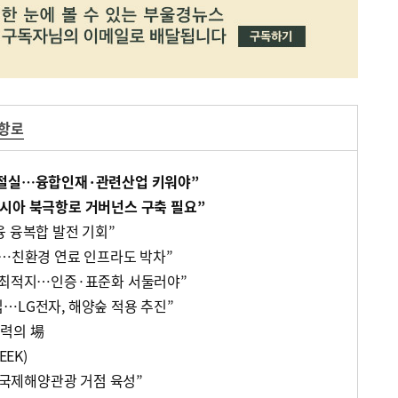
항로
 절실…융합인재·관련산업 키워야”
시아 북극항로 거버넌스 구축 필요”
융 융복합 발전 기회”
화…친환경 연료 인프라도 박차”
 최적지…인증·표준화 서둘러야”
…LG전자, 해양숲 적용 추진”
력의 場
EEK)
, 국제해양관광 거점 육성”