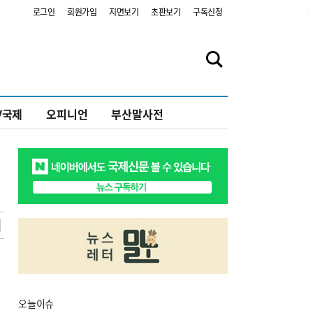
2
로그인
회원가입
지면보기
초판보기
구독신청
V국제
오피니언
부산말사전
오늘
이슈