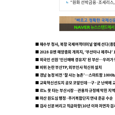
“원화 선박금융·조세리스,
■ 해수부 청사, 북항 국제여객터미널 옆에 선다(종
■ 2028 유엔 해양총회 개최지, ‘부산이냐 제주냐’ 
■ 외국인 선원 ‘인신매매 경유지’ 된 부산…우려가
■ 비위 논란 부산TP, 외부인사 혁신위 설치
■ 르노 못 타는 부산시장…관용차 규정에 막힌 지
■ 마산 원도심 행정·주거복합단지 연내 준공 수순