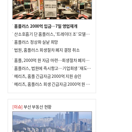
홈플러스 2000억 입금…7일 영업재개
산소호흡기 단 홈플러스, ‘트레이더 조’ 모델로 살아날까
홈플러스 정상화 실낱 희망
법원, 홈플러스 회생절차 폐지 결정 취소
홈플, 2000억 원 자금 마련…회생절차 폐지에 즉시항고(종합)
홈플러스, 법원에 즉시항고…기업회생 ‘재도전’
메리츠, 홈플 긴급자금 2000억 지원 승인
메리츠, 홈플러스 회생 긴급자금 2000억 원 지원 승인
[이슈]
부산 부동산 현황