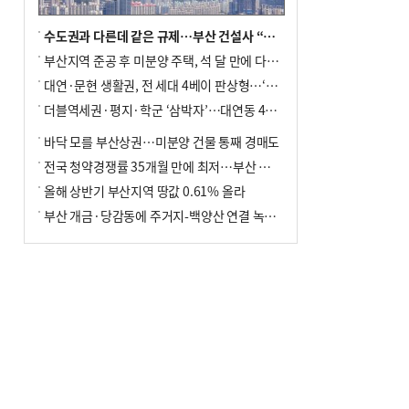
수도권과 다른데 같은 규제…부산 건설사 “쓰러지기 직전”
부산지역 준공 후 미분양 주택, 석 달 만에 다시 3000가구 넘어서
대연·문현 생활권, 전 세대 4베이 판상형…‘더샵 트리센트’ 내달 분양
더블역세권·평지·학군 ‘삼박자’…대연동 42층 브랜드 단지
바닥 모를 부산상권…미분양 건물 통째 경매도
전국 청약경쟁률 35개월 만에 최저…부산 미분양 ‘적체’ 심화
올해 상반기 부산지역 땅값 0.61% 올라
부산 개금·당감동에 주거지-백양산 연결 녹지 조성