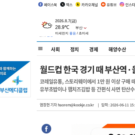
페이스북
엑스
카카오채널
유튜브
인스
사회
정치
경제
해양수산
월드컵 한국 경기 때 부산역·
코레일유통, 스토리웨이에서 1만 원 이상 구매 때
유부초밥이나 햄치즈김밥 등 간편식 사면 탄산수
염창현 기자
haorem@kookje.co.kr
| 입력 : 2026-06-11 15: