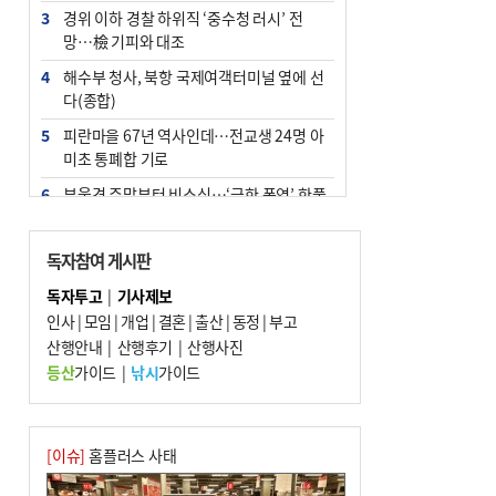
3
경위 이하 경찰 하위직 ‘중수청 러시’ 전
망…檢 기피와 대조
4
해수부 청사, 북항 국제여객터미널 옆에 선
다(종합)
5
피란마을 67년 역사인데…전교생 24명 아
미초 통폐합 기로
6
부울경 주말부터 비소식…‘극한 폭염’ 한풀
꺾일 듯
7
“낙동강권 삼락·을숙도·다대포 연결해 서
독자참여 게시판
부산 관광 키우자”
독자투고
|
기사제보
8
오늘의 날씨- 2026년 8월 7일
인사
|
모임
|
개업
|
결혼
|
출산
|
동정
|
부고
9
산행안내
외국인 선원 ‘인신매매 경유지’ 된 부산…
|
산행후기
|
산행사진
우려가 현실로
등산
가이드
|
낚시
가이드
10
[사설] 해수부 신청사 북항으로 확정, 해양
수도 도약의 전환점
[이슈]
홈플러스 사태