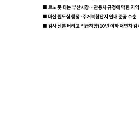
■ 르노 못 타는 부산시장…관용차 규정에 막힌 지
■ 마산 원도심 행정·주거복합단지 연내 준공 수순