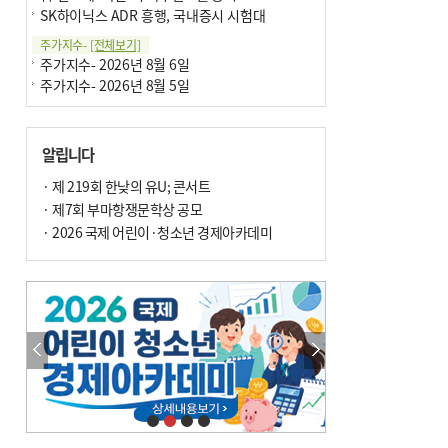
SK하이닉스 ADR 흥행, 국내증시 시험대
주가지수-
[전체보기]
주가지수- 2026년 8월 6일
주가지수- 2026년 8월 5일
알립니다
· 제 219회 한낮의 유U; 콘서트
· 제7회 부마항쟁문학상 공모
· 2026 국제 어린이·청소년 경제아카데미