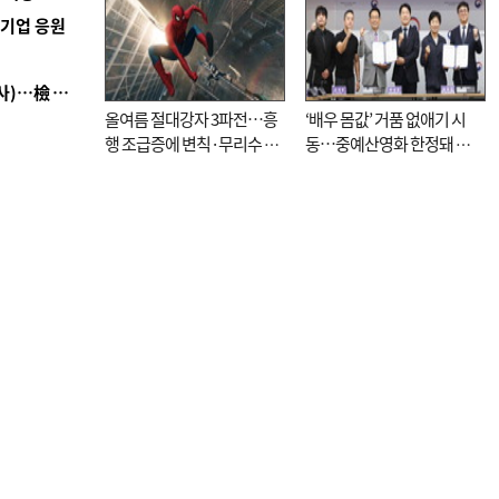
역기업 응원
■ 검사 신분 버리고 직급하향(10년 이하 저연차 검사)…檢 중수청행 기피
올여름 절대강자 3파전…흥
‘배우 몸값’ 거품 없애기 시
행 조급증에 변칙·무리수 마
동…중예산영화 한정돼 실
케팅도
효성 의문도