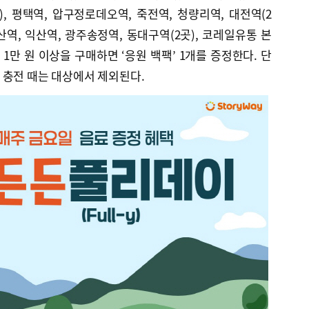
곳), 평택역, 압구정로데오역, 죽전역, 청량리역, 대전역(2
산역, 익산역, 광주송정역, 동대구역(2곳), 코레일유통 본
 1만 원 이상을 구매하면 ‘응원 백팩’ 1개를 증정한다. 단
 충전 때는 대상에서 제외된다.