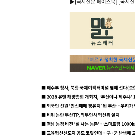
▶
[국제신문 페이스북]
[국제신
■ 해수부 청사, 북항 국제여객터미널 옆에 선다(종
■ 2028 유엔 해양총회 개최지, ‘부산이냐 제주냐’ 
■ 외국인 선원 ‘인신매매 경유지’ 된 부산…우려가
■ 비위 논란 부산TP, 외부인사 혁신위 설치