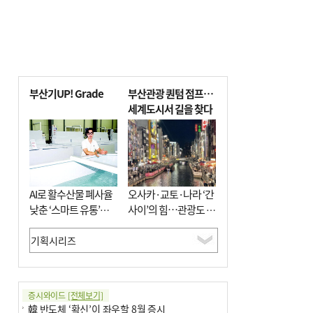
부산기UP! Grade
부산관광 퀀텀 점프…
세계도시서 길을 찾다
AI로 활수산물 폐사율
오사카·교토·나라 ‘간
낮춘 ‘스마트 유통’…
사이’의 힘…관광도 뭉
사막·산악지대 수출
쳐야 흥한다
도전
증시와이드
[전체보기]
韓 반도체 ‘확신’이 좌우할 8월 증시