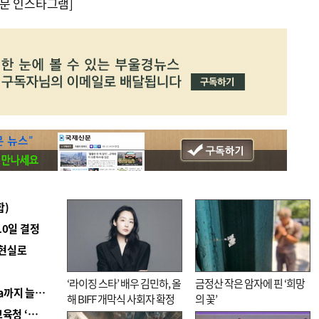
문 인스타그램]
합)
10일 결정
 현실로
‘라이징 스타’ 배우 김민하, 올
금정산 작은 암자에 핀 ‘희망
■ 경남 농정 비전 ‘잘 사는 농촌’…스마트팜 1000㏊까지 늘린다
해 BIFF 개막식 사회자 확정
의 꽃’
■ 교육혁신선도지 공모 코앞인데…구·군 난색에 교육청 ‘쩔쩔’