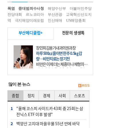
폭염
중대범죄수사청
해양수산부
더불어민주당
전당대회
르노코리아
부산관광
교육혁신선도지
역
극지해양미래포럼
인신매매
UN해양총회
부산메디클럽+
전문의 생생톡
장민희김용기내과의원과장
하루 500㎉ 줄이면 한주 0.5㎏ 감
량…비만치료는 장기전
비만은 이제 더는 체중이나 체형의 문
제가 아니다. 하나의 질병으로 인지
하고 치료와 관리를 해야 한다. 세계
보건기구(WHO)는 이미 1994년 비만
많이 본 뉴스
을 인류의 중요한
종합
정치
경제
사회
스포츠
1
"올해 코스피 사이드카 43회 중 25회는 삼
전닉스 ETF 이후 발생"
2
백양산 고지대 마을우물 55년 만에 바닥