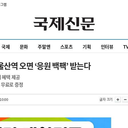
타그램
국제
문화
주말엔
스포츠
기획
인터뷰
T
울산역 오면 ‘응원 백팩’ 받는다
 혜택 제공
 무료로 증정
10:00
글자 크기