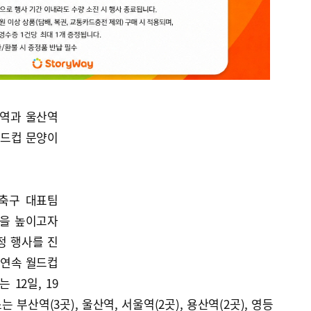
산역과 울산역
월드컵 문양이
 축구 대표팀
심을 높이고자
정 행사를 진
 연속 월드컵
12일, 19
소는 부산역(3곳), 울산역, 서울역(2곳), 용산역(2곳), 영등