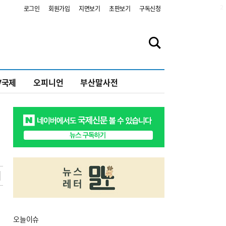
2
로그인
회원가입
지면보기
초판보기
구독신청
V국제
오피니언
부산말사전
오늘
이슈