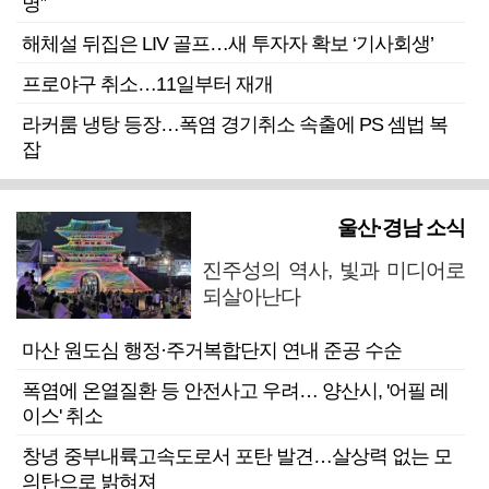
명”
해체설 뒤집은 LIV 골프…새 투자자 확보 ‘기사회생’
프로야구 취소…11일부터 재개
라커룸 냉탕 등장…폭염 경기취소 속출에 PS 셈법 복
잡
울산·경남 소식
진주성의 역사, 빛과 미디어로
되살아난다
마산 원도심 행정·주거복합단지 연내 준공 수순
폭염에 온열질환 등 안전사고 우려… 양산시, '어필 레
이스' 취소
창녕 중부내륙고속도로서 포탄 발견…살상력 없는 모
의탄으로 밝혀져