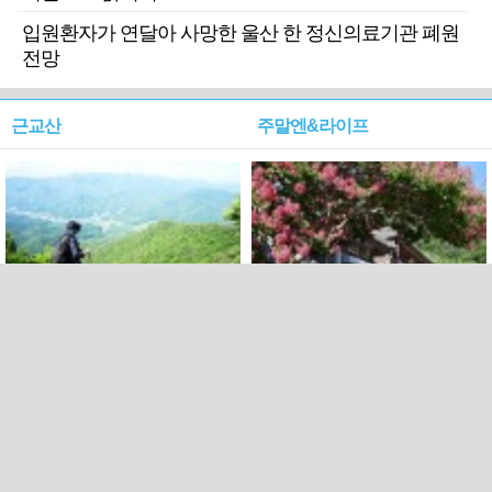
입원환자가 연달아 사망한 울산 한 정신의료기관 폐원
전망
근교산
주말엔&라이프
근교산&그너머…상주·문경
폭염보다 더 뜨거워라…100
청화산~시루봉
일을 붉게 불태울 ‘선비정신’
피었네
PC버전
엑스
페이스북
Copyright ⓒ 2015 All rights reserved by 국제신문