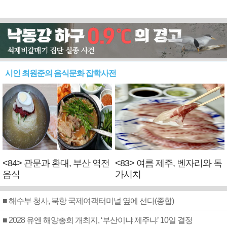
시인 최원준의 음식문화 잡학사전
<84> 관문과 환대, 부산 역전
<83> 여름 제주, 벤자리와 독
음식
가시치
■ 해수부 청사, 북항 국제여객터미널 옆에 선다(종합)
■ 2028 유엔 해양총회 개최지, ‘부산이냐 제주냐’ 10일 결정