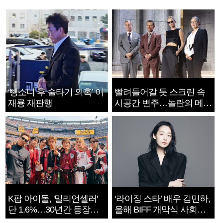
‘뺑소니 후 술타기 의혹’ 이
빨려들어갈 듯 스크린 속
재룡 재판행
시공간 변주…놀란의 메시
지는 ‘전쟁 속죄’
K팝 아이돌, '밀리언셀러'
‘라이징 스타’ 배우 김민하,
단 1.6%…30년간 등장
올해 BIFF 개막식 사회자
1182개팀 전수조사
확정