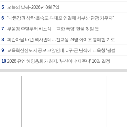
5
오늘의 날씨- 2026년 8월 7일
6
“낙동강권 삼락·을숙도·다대포 연결해 서부산 관광 키우자”
7
부울경 주말부터 비소식…‘극한 폭염’ 한풀 꺾일 듯
8
피란마을 67년 역사인데…전교생 24명 아미초 통폐합 기로
9
교육혁신선도지 공모 코앞인데…구·군 난색에 교육청 ‘쩔쩔’
10
2028 유엔 해양총회 개최지, ‘부산이냐 제주냐’ 10일 결정