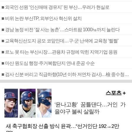
■ 외국인 선원 ‘인신매매 경유지’ 된 부산…우려가 현실로
■ 비위 논란 부산TP, 외부인사 혁신위 설치
■ 경남 농정 비전 ‘잘 사는 농촌’…스마트팜 1000㏊까지 늘린다
■ 교육혁신선도지 공모 코앞인데…구·군 난색에 교육청 ‘쩔쩔’
■ 르노 못 타는 부산시장…관용차 규정에 막힌 지역기업 응원
■ 마산 원도심 행정·주거복합단지 연내 준공 수순
■ 검사 신분 버리고 직급하향(10년 이하 저연차 검사)…檢 중수청행 기피
스포츠 +
‘윤나고황’ 꿈틀댄다…거인 가
을야구 불씨 살릴까
새 축구협회장 선출 방식 윤곽…“선거인단 192→2만