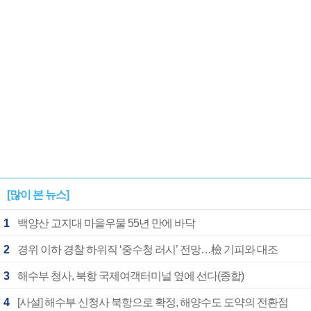
[많이 본 뉴스]
1
백양산 고지대 마을우물 55년 만에 바닥
2
경위 이하 경찰 하위직 ‘중수청 러시’ 전망…檢 기피와 대조
3
해수부 청사, 북항 국제여객터미널 옆에 선다(종합)
4
[사설] 해수부 신청사 북항으로 확정, 해양수도 도약의 전환점