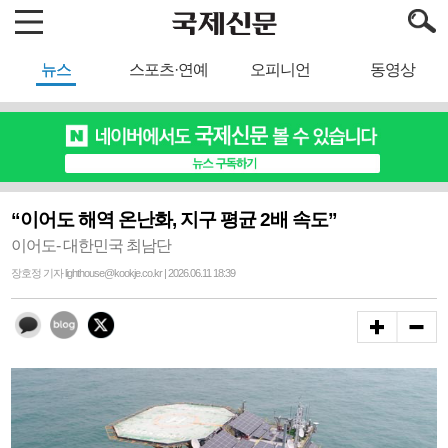
뉴스
스포츠·연예
오피니언
동영상
“이어도 해역 온난화, 지구 평균 2배 속도”
이어도- 대한민국 최남단
장호정 기자 lighthouse@kookje.co.kr | 2026.06.11 18:39